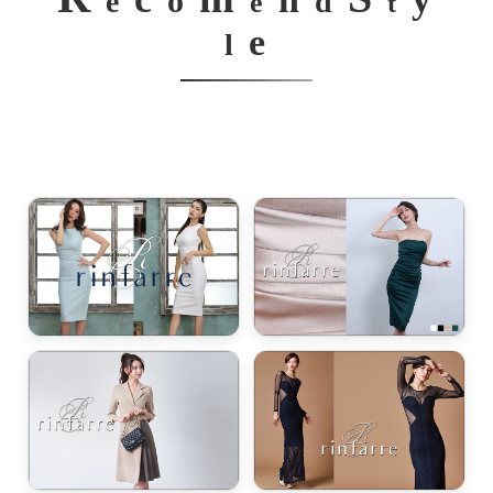
o
e
d
e
t
e
l