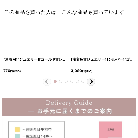
この商品を買った人は、こんな商品も買っています
[渚着用][ジュエリー][ゴールド][シルバー]ボックス調・ストーン・ピアス
[
cd-
[渚着用][ジュエリー][シルバー][ゴールド]5連・エレガント・ネックレス
770
3,080
円
(税込)
円
(税込)