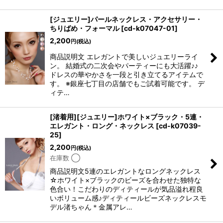
[ジュエリー]パールネックレス・アクセサリー・
ちりばめ・フォーマル
[
cd-k07047-01
]
2,200
円
(税込)
商品説明文 エレガントで美しいジュエリーライ
ン。 結婚式の二次会やパーティーにも大活躍♪♪
ドレスの華やかさを一段と引き立てるアイテムで
す。 ※銀座七丁目の店舗でもご試着可能です。 デ
ィテ…
[渚着用][ジュエリー]ホワイト×ブラック・5連・
エレガント・ロング・ネックレス
[
cd-k07039-
25
]
2,200
円
(税込)
在庫数 ◯
商品説明文5連のエレガントなロングネックレス
☆ホワイト×ブラックのビーズを合わせた独特な
色合い！こだわりのディティールが気品溢れ程良
いボリューム感♪ディティールビーズネックレスモ
デル渚ちゃん＊金属アレ…