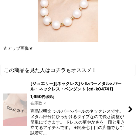
☆アップ画像☆
この商品を見た人はコチラもオススメ !
[ジュエリー][ネックレス]シルバーメタル×パー
ル・ネックレス・ペンダント
[
cd-k04741
]
1,650
円
(税込)
在庫数 ×
商品説明文 シルバー×パールのネックレスです。
メタル部分にひっかけるタイプなので長さ調整が
簡単にできます。 ドレスの華やかさを一段と引き
立てるアイテムです。 ※銀座七丁目の店舗でもご
試着可…