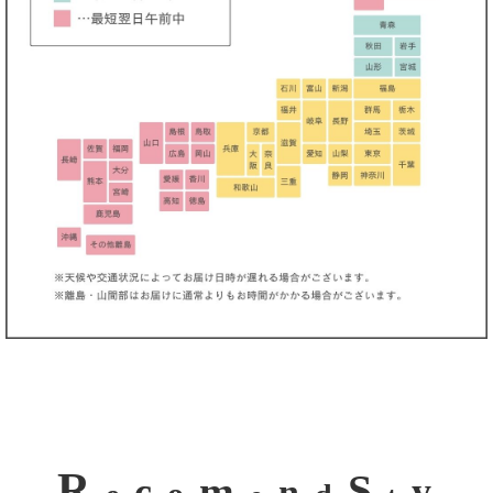
R
S
m
c
y
n