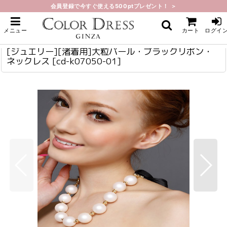
会員登録で今すぐ使える500ptプレゼント！ ＞
ホーム
>
ジュエリー
>
[ジュエリー][渚着用]大粒パール・ブラックリボン・ネックレス
[ジュエリー][渚着用]大粒パール・ブラックリボン・ネックレス
cd-k07050-01
メニュー
カート
ログイ
[ジュエリー][渚着用]大粒パール・ブラックリボン・
ネックレス
[
cd-k07050-01
]