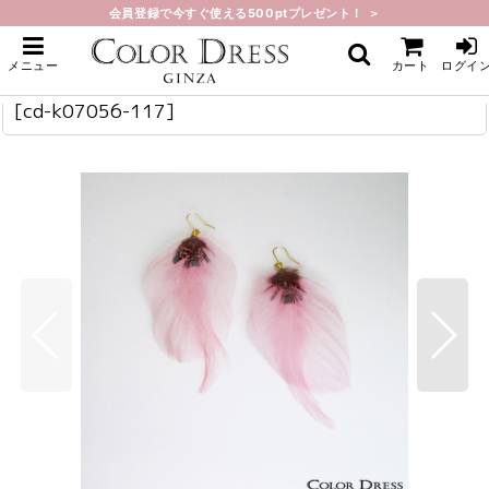
会員登録で今すぐ使える500ptプレゼント！ ＞
ホーム
>
ジュエリー
>
[ジュエリー]ピンクフェザー・羽根・フックピアス
[ジュエリー]ピンクフェザー・羽根・フックピアス
cd-k07056-117
メニュー
カート
ログイ
[ジュエリー]ピンクフェザー・羽根・フックピアス
[
cd-k07056-117
]