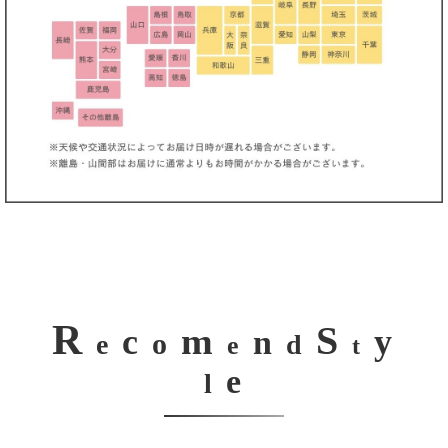
R
S
m
c
y
n
o
e
d
e
t
e
l