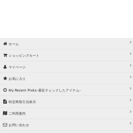
浴びながら、自分らしく、美しく。-
クワンピース
日常にある。エレガンスをひとさじー
ホーム
シルエット。 夏の視線を独り占めする「夏の主役ラップロングドレス」
ショッピングカート
マイページ
お気に入り
My Recent Picks-最近チェックしたアイテム-
特定商取引法表示
ご利用案内
お問い合わせ