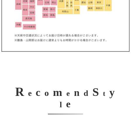
R
S
m
c
y
n
o
e
d
e
t
e
l