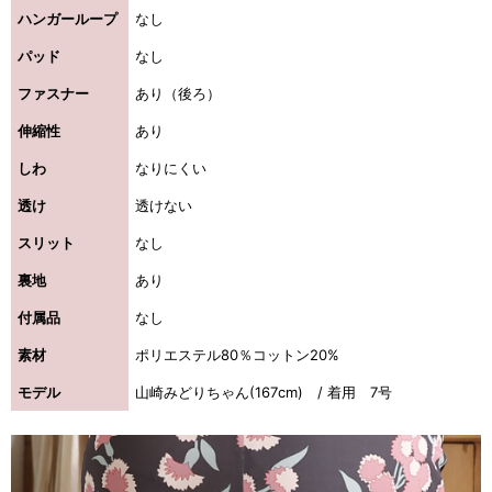
ハンガーループ
なし
パッド
なし
ファスナー
あり（後ろ）
伸縮性
あり
しわ
なりにくい
透け
透けない
スリット
なし
裏地
あり
付属品
なし
素材
ポリエステル80％コットン20%
モデル
山崎みどりちゃん(167cm) / 着用 7号