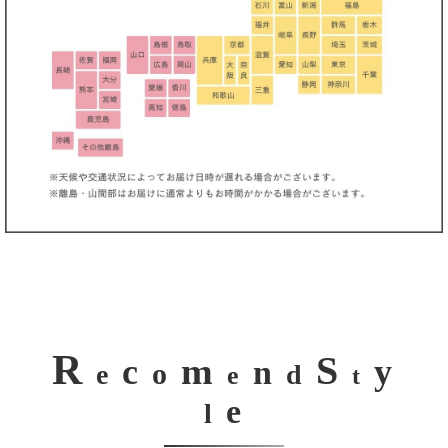
き立てる一着。
R
S
m
c
y
n
o
e
d
e
t
e
l
ンピース