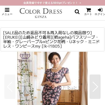
会員登録で今すぐ使える500ptプレゼント！ ＞
ホーム
>
ミニ・ショート
>
[SALE品のため返品不可＆再入荷なしの現品限り][ERUKEI][山崎みどり着用][姉
メニュー
カート
ログイ
ageha]パフスリーブ・半袖・グレーパープル×ピンク花柄・Uネック・ミニドレ
ス・ワンピースmy
[SALE品のため返品不可＆再入荷なしの現品限り][ERUKEI][山崎みどり着用][姉ageha]パフスリーブ・半袖・グレーパープル×ピンク花柄・Uネック・ミニドレス・ワンピースmy
lk-l1805
[SALE品のため返品不可＆再入荷なしの現品限り]
[ERUKEI][山崎みどり着用][姉ageha]パフスリーブ・
半袖・グレーパープル×ピンク花柄・Uネック・ミニド
レス・ワンピースmy
[
lk-l1805
]