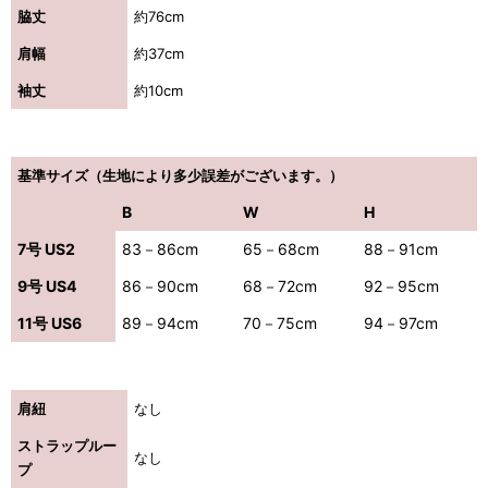
脇丈
約76cm
肩幅
約37cm
袖丈
約10cm
基準サイズ（生地により多少誤差がございます。）
B
W
H
7号 US2
83－86cm
65－68cm
88－91cm
9号 US4
86－90cm
68－72cm
92－95cm
11号 US6
89－94cm
70－75cm
94－97cm
肩紐
なし
ストラップルー
なし
プ