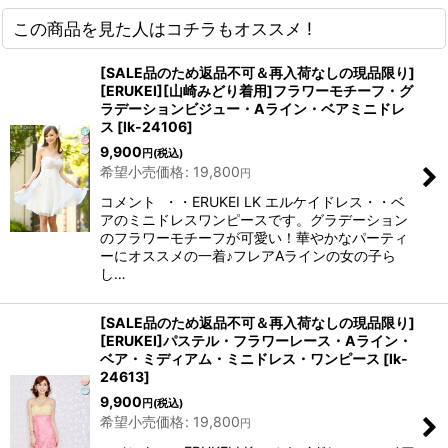
この商品を見た人はコチラもオススメ !
[SALE品のため返品不可＆再入荷なしの現品限り]
[ERUKEI][山崎みどり着用]フラワーモチーフ・グ
ラデーションビジュー・Aライン・ベアミニドレ
ス
[
lk-24106
]
9,900
円
(税込)
希望小売価格
:
19,800
円
コメント ・・ERUKEI LK エルケイドレス・・ベ
アのミニドレスワンピースです。グラデーション
のフラワーモチーフが可愛い！華やかなパーティ
ーにオススメの一着♪フレアAラインの女の子ら
し…
[SALE品のため返品不可＆再入荷なしの現品限り]
[ERUKEI]パステル・フラワーレース・Aライン・
ベア・ミディアム・ミニドレス・ワンピース
[
lk-
24613
]
9,900
円
(税込)
希望小売価格
:
19,800
円