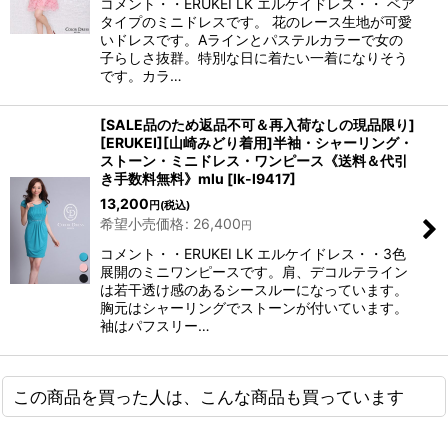
コメント・・ERUKEI LK エルケイドレス・・ ベア
タイプのミニドレスです。 花のレース生地が可愛
いドレスです。Aラインとパステルカラーで女の
子らしさ抜群。特別な日に着たい一着になりそう
です。カラ…
[SALE品のため返品不可＆再入荷なしの現品限り]
[ERUKEI][山崎みどり着用]半袖・シャーリング・
ストーン・ミニドレス・ワンピース《送料＆代引
き手数料無料》mlu
[
lk-l9417
]
13,200
円
(税込)
希望小売価格
:
26,400
円
コメント・・ERUKEI LK エルケイドレス・・3色
展開のミニワンピースです。肩、デコルテライン
は若干透け感のあるシースルーになっています。
胸元はシャーリングでストーンが付いています。
袖はパフスリー…
この商品を買った人は、こんな商品も買っています