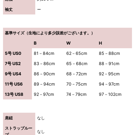
袖丈
ー
基準サイズ（生地により多少誤差がございます。）
B
W
H
5号 US0
81－84cm
62－65cm
85－88cm
7号 US2
83－86cm
65－68cm
88－91cm
9号 US4
86－90cm
68－72cm
92－95cm
11号 US6
89－94cm
70－75cm
94－97cm
13号 US8
92－97cm
74－79cm
97－102cm
肩紐
なし
ストラップルー
なし
プ