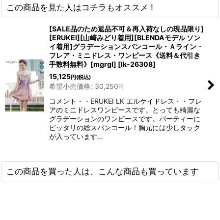
この商品を見た人はコチラもオススメ !
[SALE品のため返品不可＆再入荷なしの現品限り]
[ERUKEI][山崎みどり着用][BLENDAモデル ソン
イ着用]グラデーションスパンコール・Ａライン・
フレア・ミニドレス・ワンピース《送料＆代引き
手数料無料》[mgrgl]
[
lk-26308
]
15,125
円
(税込)
希望小売価格
:
30,250
円
コメント・・ERUKEI LK エルケイドレス・・フレ
アのミニドレスワンピースです。とっても綺麗な
グラデーションのワンピースです。パーティーに
ピッタリの総スパンコール！胸元には少しタック
が入っています…
この商品を買った人は、こんな商品も買っています