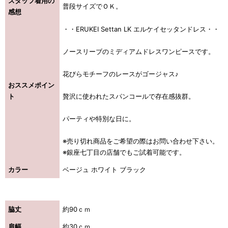
スタッフ着用の
普段サイズでＯＫ。
感想
・・ERUKEI Settan LK エルケイセッタンドレス・・
ノースリーブのミディアムドレスワンピースです。
花びらモチーフのレースがゴージャス♪
おススメポイン
ト
贅沢に使われたスパンコールで存在感抜群。
パーティや特別な日に。
※売り切れ商品をご希望の際はお問い合わせ下さい。
※銀座七丁目の店舗でもご試着可能です。
カラー
ベージュ ホワイト ブラック
脇丈
約90ｃｍ
肩幅
約30ｃｍ