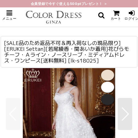
会員登録で今すぐ使える500ptプレゼント！ ＞
ホーム
>
ミディアム
>
[SALE品のため返品不可＆再入荷なしの現品限り][ERUKEI Settan][若尾綾香・
メニュー
カート
ログイ
関あいか着用]花びらモチーフ・Ａライン・ノースリーブ・ミディアムドレス・ワ
ンピース[送料無料]
[SALE品のため返品不可＆再入荷なしの現品限り][ERUKEI Settan][若尾綾香・関あいか着用]花びらモチーフ・Ａライン・ノースリーブ・ミディアムドレス・ワンピース[送料無料]
lk-s18025
[SALE品のため返品不可＆再入荷なしの現品限り]
[ERUKEI Settan][若尾綾香・関あいか着用]花びらモ
チーフ・Ａライン・ノースリーブ・ミディアムドレ
ス・ワンピース[送料無料]
[
lk-s18025
]