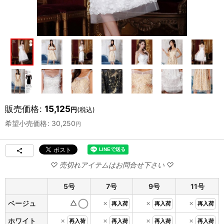
販売価格
:
15,125
円
(税込)
希望小売価格
:
30,250
円
5号
7号
9号
11号
△
×
×
×
ベージュ
再入荷
再入荷
再入荷
×
×
×
×
ホワイト
再入荷
再入荷
再入荷
再入荷