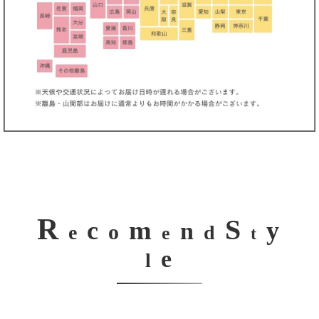
R
S
m
c
y
n
o
e
d
e
t
e
l