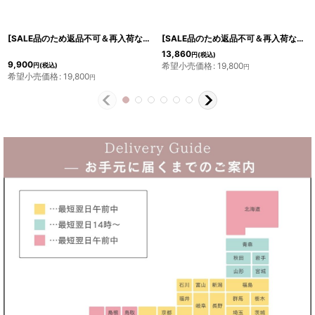
[SALE品のため返品不可＆再入荷なしの現品限り][ERUKEI]総レース・パープル・半袖・ワンピ・Aライン・ミディアムドレス・ワンピース[山崎みどり着用]
[SALE品のため返品不可＆再入荷なしの現品限り][ERUKEI][山崎みどり・若尾綾香着用]カシュクール風・リボン・花柄・パステル・五分袖・ミディアムドレス・ワンピース[送料無料]mpk
13,860
円
(税込)
9,900
希望小売価格
:
19,800
円
(税込)
円
希望小売価格
:
19,800
円