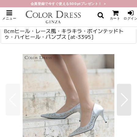
会員登録で今すぐ使える500ptプレゼント！ ＞
ホーム
>
サンダル・パンプス・ブーツ
>
8cmヒール・レース風・キラキラ・ポインテッドトゥ・ハイヒール・パンプス
8cmヒール・レース風・キラキラ・ポインテッドトゥ・ハイヒール・パンプス
at-3395
メニュー
カート
ログイ
8cmヒール・レース風・キラキラ・ポインテッドト
ゥ・ハイヒール・パンプス
[
at-3395
]