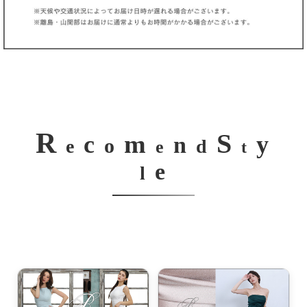
R
S
m
c
y
n
o
e
d
e
t
e
l