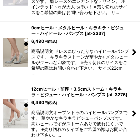
スです。 総レースのエレガントなデザイン。 ポ
インテッドトゥが大人っぽい！ ※売り切れのサイ
ズをご希望の際はお問い合わせ下さい。 サ…
9cmヒール・メタルヒール・キラキラ・ビジュ
ー・ハイヒール・パンプス
[
at-3337
]
6,490
円
(税込)
商品説明文 ドレスにぴったりなハイヒールパンプ
スです。 キラキラストーンが華やか♪ メタルヒー
ルがクールな印象です。 ※売り切れのサイズをご
希望の際はお問い合わせ下さい。 サイズ22cm
－…
12cmヒール・前厚・3.5cmストーム・キラキ
ラ・ビジュー・ハイヒール・パンプス
[
at-3276
]
6,490
円
(税込)
商品説明文オープントゥのハイヒールパンプスで
す。 華やかなキラキラビジューパンプスです。
高いヒールですがストームありで疲れにくいで
す。 ※売り切れのサイズをご希望の際はお問い合
わせ下さい。…