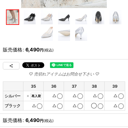
販売価格
:
6,490
円
(税込)
35
36
37
38
39
×
△
△
△
△
シルバー
再入荷
ブラック
△
△
△
◯
△
販売価格
:
6,490
円
(税込)