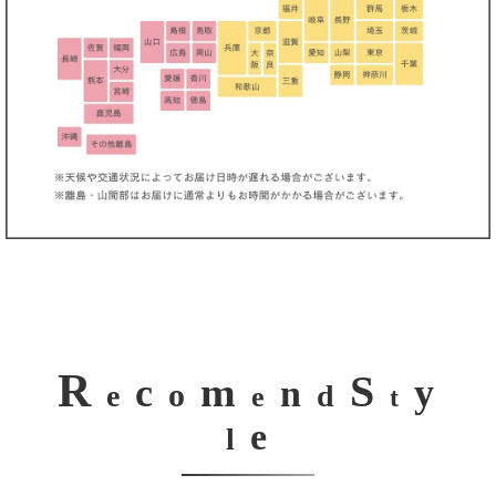
R
S
m
c
y
n
o
e
d
e
t
e
l