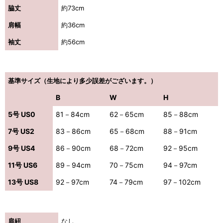
脇丈
約73cm
肩幅
約36cm
袖丈
約56cm
基準サイズ（生地により多少誤差がございます。）
B
W
H
5号 US0
81－84cm
62－65cm
85－88cm
7号 US2
83－86cm
65－68cm
88－91cm
9号 US4
86－90cm
68－72cm
92－95cm
11号 US6
89－94cm
70－75cm
94－97cm
13号 US8
92－97cm
74－79cm
97－102cm
肩紐
なし