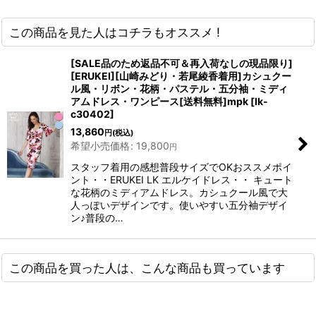
この商品を見た人はコチラもオススメ !
[SALE品のため返品不可＆再入荷なしの現品限り]
[ERUKEI][山崎みどり・若尾綾香着用]カシュクー
ル風・リボン・花柄・パステル・五分袖・ミディ
アムドレス・ワンピース[送料無料]mpk
[
lk-
c30402
]
13,860
円
(税込)
希望小売価格
:
19,800
円
スタッフ着用の感想普段サイズでOKおススメポイ
ント・・ERUKEI LK エルケイドレス・・ キュート
な花柄のミディアムドレス。カシュクール風で大
人っぽいデザインです。使いやすい五分袖デザイ
ン♪普段の…
この商品を買った人は、こんな商品も買っています