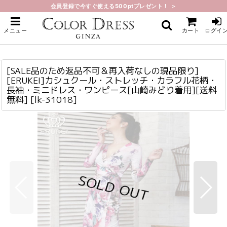
会員登録で今すぐ使える500ptプレゼント！ ＞
ホーム
>
ミニ・ショート
>
[SALE品のため返品不可＆再入荷なしの現品限り][ERUKEI]カシュクール・スト
メニュー
カート
ログイ
レッチ・カラフル花柄・長袖・ミニドレス・ワンピース[山崎みどり着用][送料無
料]
[SALE品のため返品不可＆再入荷なしの現品限り][ERUKEI]カシュクール・ストレッチ・カラフル花柄・長袖・ミニドレス・ワンピース[山崎みどり着用][送料無料]
lk-31018
[SALE品のため返品不可＆再入荷なしの現品限り]
[ERUKEI]カシュクール・ストレッチ・カラフル花柄・
長袖・ミニドレス・ワンピース[山崎みどり着用][送料
無料]
[
lk-31018
]