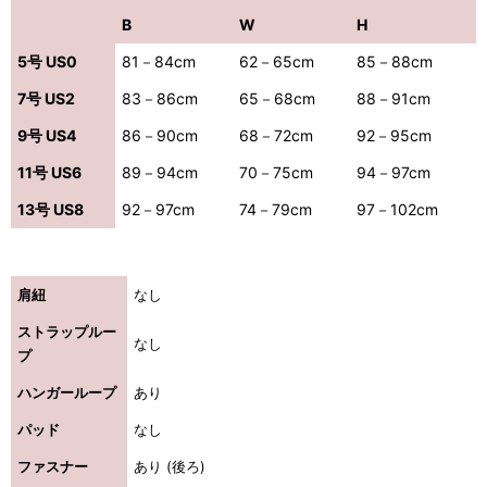
B
W
H
5号 US0
81－84cm
62－65cm
85－88cm
7号 US2
83－86cm
65－68cm
88－91cm
9号 US4
86－90cm
68－72cm
92－95cm
11号 US6
89－94cm
70－75cm
94－97cm
13号 US8
92－97cm
74－79cm
97－102cm
肩紐
なし
ストラップルー
なし
プ
ハンガーループ
あり
パッド
なし
ファスナー
あり (後ろ)