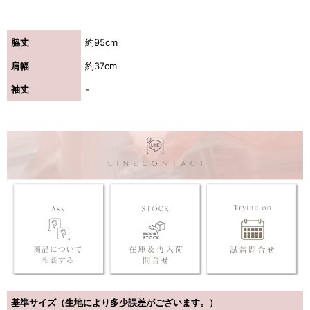
浴びながら、自分らしく、美しく。-
脇丈
約95cm
肩幅
約37cm
クワンピース
袖丈
-
日常にある。エレガンスをひとさじー
シルエット。 夏の視線を独り占めする「夏の主役ラップロングドレス」
基準サイズ（生地により多少誤差がございます。）