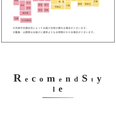
R
S
m
c
y
n
o
e
d
e
t
e
l