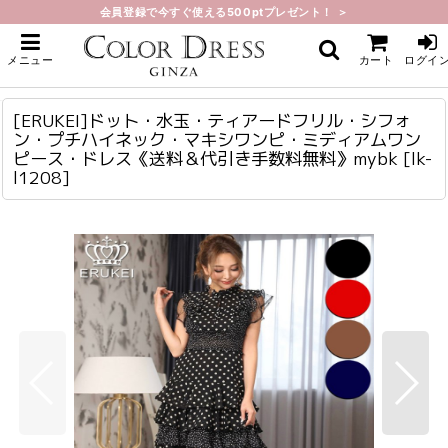
会員登録で今すぐ使える500ptプレゼント！ ＞
ホーム
>
ミディアム
>
[ERUKEI]ドット・水玉・ティアードフリル・シフォン・プチハイネック・マキ
メニュー
カート
ログイ
シワンピ・ミディアムワンピース・ドレス《送料＆代引き手数料無料》mybk
[ERUKEI]ドット・水玉・ティアードフリル・シフォン・プチハイネック・マキシワンピ・ミディアムワンピース・ドレス《送料＆代引き手数料無料》mybk
lk-l1208
[ERUKEI]ドット・水玉・ティアードフリル・シフォ
ン・プチハイネック・マキシワンピ・ミディアムワン
ピース・ドレス《送料＆代引き手数料無料》mybk
[
lk-
l1208
]