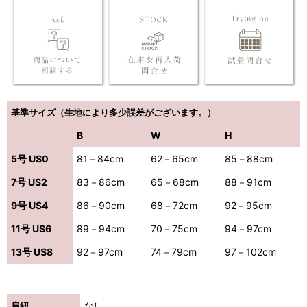
基準サイズ（生地により多少誤差がございます。）
B
W
H
5号 US0
81－84cm
62－65cm
85－88cm
7号 US2
83－86cm
65－68cm
88－91cm
9号 US4
86－90cm
68－72cm
92－95cm
11号 US6
89－94cm
70－75cm
94－97cm
13号 US8
92－97cm
74－79cm
97－102cm
肩紐
なし