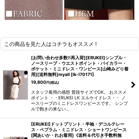
この商品を見た人はコチラもオススメ !
[お問い合わせ多数!!再入荷][ERUKEI]シンプル・
ノースリーブ・ウエストポイント・バイカラー・
ポケット・ミニドレス・ワンピース[山崎みどり着
用][送料無料]myall
[
lk-l70171
]
19,800
円
(税込)
スタッフ着用の感想 普段サイズでOK。 おススメ
ポイント ・・ERUKEI LK エルケイドレス・・ ノ
ースリーブのミニドレスワンピースです。 シンプ
ルで飽きの来ない…
[ERUKEI]ドットプリント・半袖・デコルテレー
ス・ペプラム・ミニドレス・ショートワンピース
[関あいか・れお着用]《送料＆代引き手数料無