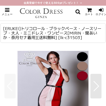
会員登録で今すぐ使える500ptプレゼント！ ＞
ホーム
>
ミニ・ショート
>
[ERUKEI]トリコロール・ブラックベース・ノースリーブ・大人・ミニドレス・
メニュー
カート
ログイ
ワンピース[MIRIN・関あいか・奈月セナ着用][送料無料]
[ERUKEI]トリコロール・ブラックベース・ノースリーブ・大人・ミニドレス・ワンピース[MIRIN・関あいか・奈月セナ着用][送料無料]
lk-c31503
[ERUKEI]トリコロール・ブラックベース・ノースリー
ブ・大人・ミニドレス・ワンピース[MIRIN・関あい
か・奈月セナ着用][送料無料]
[
lk-c31503
]