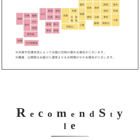
R
S
m
c
y
n
o
e
d
e
t
e
l