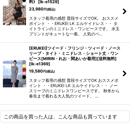
料》
[
lk-e1529
]
23,980
円
(税込)
スタッフ着用の感想 普段サイズでOK。 おススメ
ポイント ・・ERUKEI LK エルケイドレス・・ タ
イトラインのミニドレス・ワンピースです。 水玉
プリントがキュートな一着。 人気のペ…
[ERUKEI]ツイード・フリンジ・ツィード・ノース
リーブ・タイト・ミニドレス・ショート丈・ワン
ピース[MIRIN・れお・関あいか着用][送料無料]
[
lk-e1369
]
19,580
円
(税込)
スタッフ着用の感想 普段サイズでOK おススメポ
イント ・・ERUKEI LK エルケイドレス・・ ノー
スリーブのミニドレスワンピースです。 秋冬から
春先まで着れる大人気のツイード。 …
この商品を買った人は、こんな商品も買っています