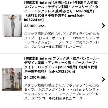
[韓国製][rinfarre][お問い合わせ多数!!再入荷]総
スパンコール・デザイン刺繍・ノースリーブ・タ
イト・ロングドレス[山崎みどり・MIRIN着用]
《送料＆代引き手数料無料》mysl
[
cd-
k05224km
]
23,100
円
(税込)
スタッフ着用の感想 少しだけボディラインの出る
タイプ。 おススメポイント ・・rinfarre リンファ
ーレコレクション・・ ノースリーブのロングドレ
ス。 スパンコールに刺繍されたゴージ…
[韓国製][rinfarre]ブラック系・総スパンコール・
デザイン刺繍・アンティーク調・ノースリーブ・
タイト・ロングドレス[MIRIN着用]《送料＆代引
き手数料無料》
[
cd-k05225km
]
24,200
円
(税込)
スタッフ着用の感想 少しだけボディラインの出る
タイプ。 おススメポイント ・・rinfarre リンファ
ーレコレクション・・ ノースリーブのロングドレ
ス。 スパンコールに刺繍されたゴージ…