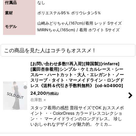
付属品
なし
素材
ポリエステル95％ ポリウレタン5％
山崎みどりちゃん(167cm)/着用 レッド Sサイズ
モデル
MIRINちゃん(165cm) / 着用 ホワイト Sサイズ
この商品を見た人はコチラもオススメ !
[お問い合わせ多数!!再入荷][韓国製][rinfarre]
[薗田杏奈着用]シンプル・ケミカルレース・シー
スルー・ハートカット・大人・エレガント・ノー
スリーブ・タイト・マーメイドライン・ロングド
レス《送料＆代引き手数料無料》
[
cd-k04900
]
24,200
円
(税込)
在庫数 ×
スタッフ着用の感想 普段サイズでOK おススメポ
イント ・・ColorDress カラードレスコレクショ
ン・・ マーメイドラインのロングドレス。 珍し
いおしゃれなデザインが魅力的。 ケミカ…