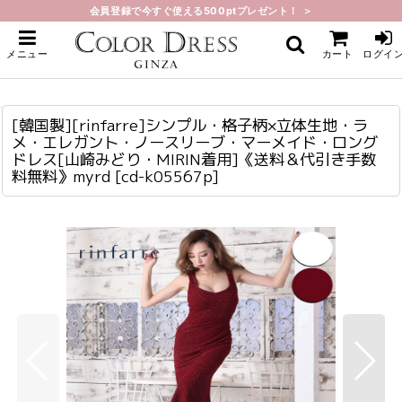
会員登録で今すぐ使える500ptプレゼント！ ＞
ホーム
>
ロング・マキシ
>
[韓国製][rinfarre]シンプル・格子柄×立体生地・ラメ・エレガント・ノースリー
メニュー
カート
ログイ
ブ・マーメイド・ロングドレス[山崎みどり・MIRIN着用]《送料＆代引き手数料無
料》myrd
[韓国製][rinfarre]シンプル・格子柄×立体生地・ラメ・エレガント・ノースリーブ・マーメイド・ロングドレス[山崎みどり・MIRIN着用]《送料＆代引き手数料無料》myrd
cd-k05567p
[韓国製][rinfarre]シンプル・格子柄×立体生地・ラ
メ・エレガント・ノースリーブ・マーメイド・ロング
ドレス[山崎みどり・MIRIN着用]《送料＆代引き手数
料無料》myrd
[
cd-k05567p
]