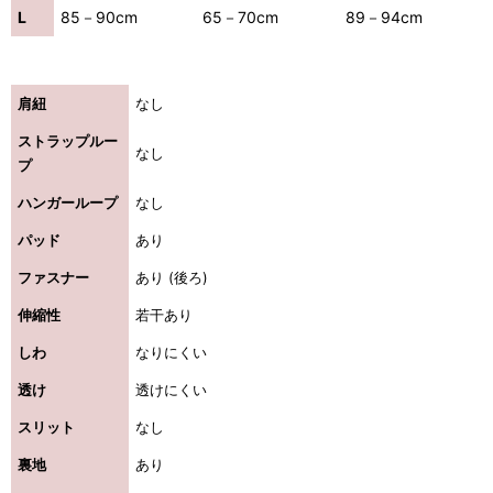
L
85－90cm
65－70cm
89－94cm
肩紐
なし
ストラップルー
なし
プ
ハンガーループ
なし
パッド
あり
ファスナー
あり (後ろ)
伸縮性
若干あり
しわ
なりにくい
透け
透けにくい
スリット
なし
裏地
あり