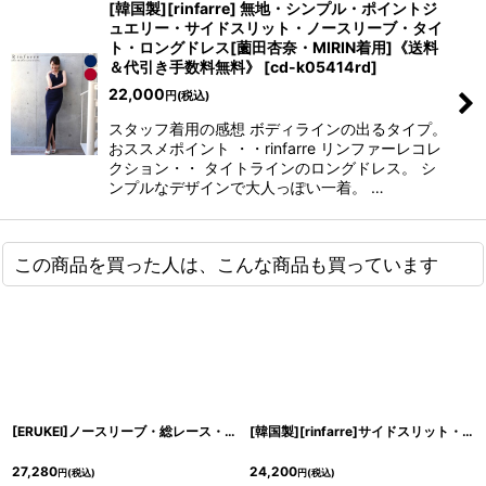
[韓国製][rinfarre] 無地・シンプル・ポイントジ
ュエリー・サイドスリット・ノースリーブ・タイ
ト・ロングドレス[薗田杏奈・MIRIN着用]《送料
＆代引き手数料無料》
[
cd-k05414rd
]
22,000
円
(税込)
スタッフ着用の感想 ボディラインの出るタイプ。
おススメポイント ・・rinfarre リンファーレコレ
クション・・ タイトラインのロングドレス。 シ
ンプルなデザインで大人っぽい一着。 …
この商品を買った人は、こんな商品も買っています
[ERUKEI]ノースリーブ・総レース・マーメイド・ひざ下・ミディアム・ドレス・ワンピース[MIRIN・山崎みどり・黒木麗奈・関あいか着用]《送料＆代引き手数料無料》myrd
[韓国製][rinfarre]サイドスリット・シンプル・シャイニー・サテン生地・ノースリーブ・タック・ロングドレス[山崎みどり・MIRIN着用]《送料＆代引き手数料無料》 mycp
27,280
24,200
円
(税込)
円
(税込)