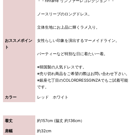
・・rinfarre リンファーレコレクション・・
ノースリーブのロングドレス。
立体生地にお上品に輝くラメ入り。
おススメポイン
女性らしい印象を演出するマーメイドライン。
ト
パーティーなど特別な日に着たい一着。
※韓国製の人気ドレスです。
※売り切れ商品をご希望の際はお問い合わせ下さい。
※銀座七丁目のCOLORDRESSGINZAでもご試着可能
です。
カラー
レッド ホワイト
着丈
約157cm (脇丈 約136cm）
肩幅
約32cm