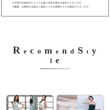
R
S
m
c
y
n
o
e
d
e
t
e
l