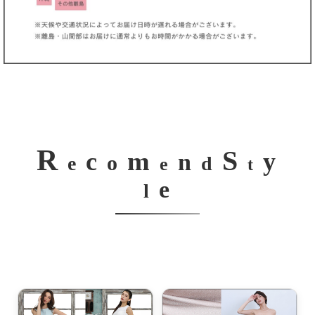
R
S
m
c
y
n
o
e
d
e
t
e
l