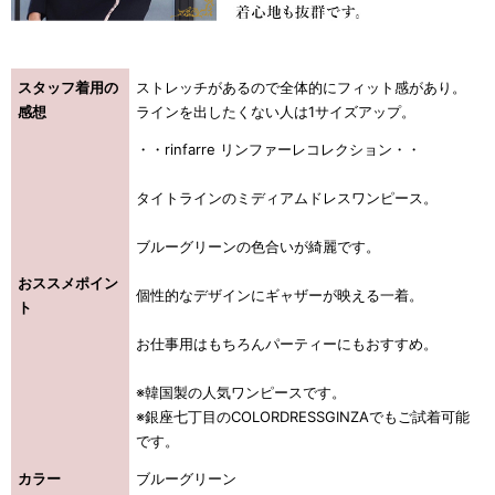
浴びながら、自分らしく、美しく。-
スタッフ着用の
ストレッチがあるので全体的にフィット感があり。
クワンピース
感想
ラインを出したくない人は1サイズアップ。
・・rinfarre リンファーレコレクション・・
日常にある。エレガンスをひとさじー
タイトラインのミディアムドレスワンピース。
シルエット。 夏の視線を独り占めする「夏の主役ラップロングドレス」
ブルーグリーンの色合いが綺麗です。
おススメポイン
個性的なデザインにギャザーが映える一着。
ト
お仕事用はもちろんパーティーにもおすすめ。
※韓国製の人気ワンピースです。
※銀座七丁目のCOLORDRESSGINZAでもご試着可能
です。
カラー
ブルーグリーン