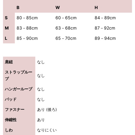
B
W
H
S
80－85cm
60－65cm
84－89cm
M
83－88cm
63－68cm
87－92cm
L
85－90cm
65－70cm
89－94cm
肩紐
なし
ストラップルー
なし
プ
ハンガーループ
なし
パッド
なし
ファスナー
あり (後ろ)
伸縮性
あり
しわ
なりにくい