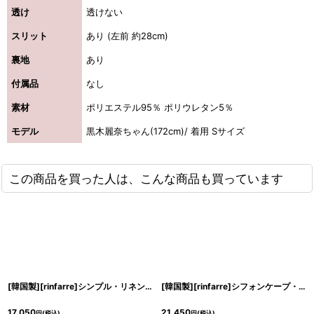
透け
透けない
スリット
あり (左前 約28cm)
裏地
あり
付属品
なし
素材
ポリエステル95％ ポリウレタン5％
モデル
黒木麗奈ちゃん(172cm)/ 着用 Sサイズ
この商品を買った人は、こんな商品も買っています
[韓国製][rinfarre]シンプル・リネンライク・無地・長袖・大人シルエット・ジャケット[黒木麗奈着用][送料無料]
[韓国製][rinfarre]シフォンケープ・長袖・大人・タイト・スクエアネック・ミディアムドレス・ワンピース[MIRIN・黒木麗奈着用][送料無料]
17,050
21,450
円
(税込)
円
(税込)