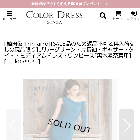
会員登録で今すぐ使える500ptプレゼント！ ＞
ホーム
>
ミディアム
>
[韓国製][rinfarre][SALE品のため返品不可＆再入荷なしの現品限り]ブルーグリ
メニュー
カート
ログイ
ーン・片長袖・ギャザー・タイト・ミディアムドレス・ワンピース[黒木麗奈着
用]
[韓国製][rinfarre][SALE品のため返品不可＆再入荷なしの現品限り]ブルーグリーン・片長袖・ギャザー・タイト・ミディアムドレス・ワンピース[黒木麗奈着用]
cd-k05593t
[韓国製][rinfarre][SALE品のため返品不可＆再入荷な
しの現品限り]ブルーグリーン・片長袖・ギャザー・タ
イト・ミディアムドレス・ワンピース[黒木麗奈着用]
[
cd-k05593t
]