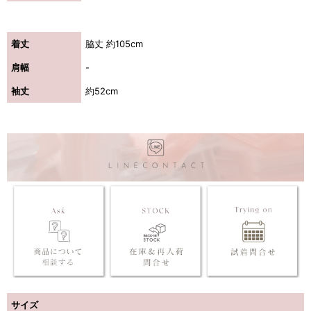
着丈
脇丈 約105cm
肩幅
-
袖丈
約52cm
サイズ