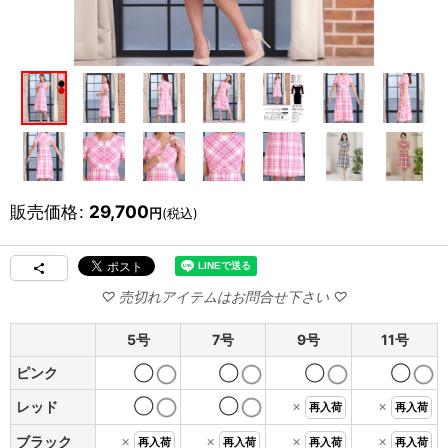
販売価格
:
29,700
円
(税込)
5号
7号
9号
11号
ピンク
◯
◯
◯
◯
◯
◯
×
×
レッド
再入荷
再入荷
×
×
×
×
ブラック
再入荷
再入荷
再入荷
再入荷