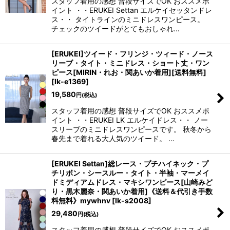
スタッフ着用の感想 普段サイズでOK おススメポ
イント ・・ERUKEI Settan エルケイセッタンドレ
ス・・ タイトラインのミニドレスワンピース。
チェックのツイードがとてもおしゃれ…
浴びながら、自分らしく、美しく。-
クワンピース
[ERUKEI]ツイード・フリンジ・ツィード・ノース
リーブ・タイト・ミニドレス・ショート丈・ワン
日常にある。エレガンスをひとさじー
ピース[MIRIN・れお・関あいか着用][送料無料]
[
lk-e1369
]
シルエット。 夏の視線を独り占めする「夏の主役ラップロングドレス」
19,580
円
(税込)
スタッフ着用の感想 普段サイズでOK おススメポ
イント ・・ERUKEI LK エルケイドレス・・ ノー
スリーブのミニドレスワンピースです。 秋冬から
春先まで着れる大人気のツイード。 …
[ERUKEI Settan]総レース・プチハイネック・プ
チリボン・シースルー・タイト・半袖・マーメイ
ドミディアムドレス・マキシワンピース[山崎みど
り・黒木麗奈・関あいか着用]《送料＆代引き手数
料無料》mywhnv
[
lk-s2008
]
29,480
円
(税込)
スタッフ着用の感想 普段サイズでOK おススメポ