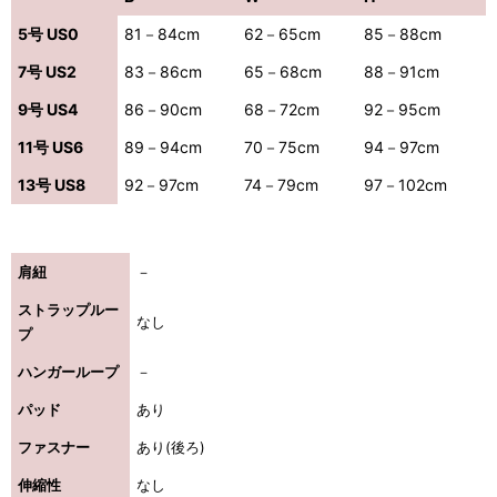
5号 US0
81－84cm
62－65cm
85－88cm
7号 US2
83－86cm
65－68cm
88－91cm
9号 US4
86－90cm
68－72cm
92－95cm
11号 US6
89－94cm
70－75cm
94－97cm
13号 US8
92－97cm
74－79cm
97－102cm
肩紐
－
ストラップルー
なし
プ
ハンガーループ
－
パッド
あり
ファスナー
あり(後ろ)
伸縮性
なし