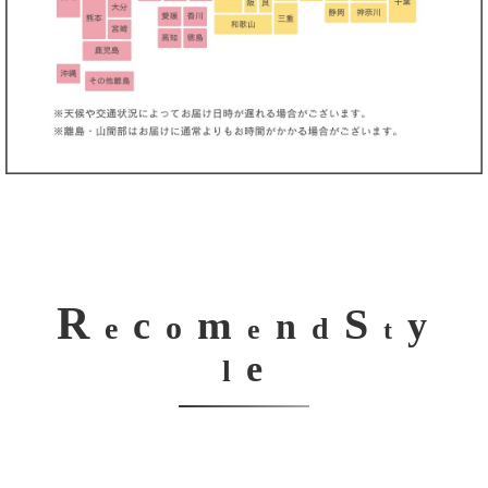
R
S
m
c
y
n
o
e
d
e
t
e
l