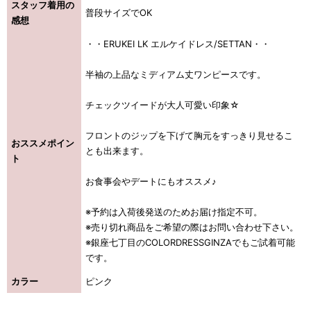
スタッフ着用の
普段サイズでOK
感想
・・ERUKEI LK エルケイドレス/SETTAN・・
半袖の上品なミディアム丈ワンピースです。
チェックツイードが大人可愛い印象☆
フロントのジップを下げて胸元をすっきり見せるこ
おススメポイン
とも出来ます。
ト
お食事会やデートにもオススメ♪
※予約は入荷後発送のためお届け指定不可。
※売り切れ商品をご希望の際はお問い合わせ下さい。
※銀座七丁目のCOLORDRESSGINZAでもご試着可能
です。
カラー
ピンク