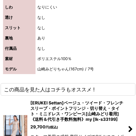
しわ
なりにくい
透け
なし
スリット
なし
裏地
あり
付属品
なし
素材
ポリエステル100％
モデル
山崎みどりちゃん(167cm) / 7号
この商品を見た人はコチラもオススメ !
[ERUKEI Settan]ベージュ・ツイード・フレンチ
き立てる一着。
スリーブ・ポイントフリンジ・切り替え・タイ
ト・ミニドレス・ワンピース[山崎みどり着用]
《送料＆代引き手数料無料》my
[
lk-s33199
]
29,700
円
(税込)
ンピース