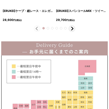
[ERUKEI]ケープ・総レース・エレガント・半袖・Aライン・ロングドレス[山崎みどり着用]《送料＆代引き手数料無料》mywhwr
[ERUKEI]スパンコールMIX・ツイード・シンプル・ノースリーブ・タイト・ミニドレス・ワンピース[山崎みどり着用]《送料＆代引き手数料無料》mywh
28,600
29,700
円
(税込)
円
(税込)