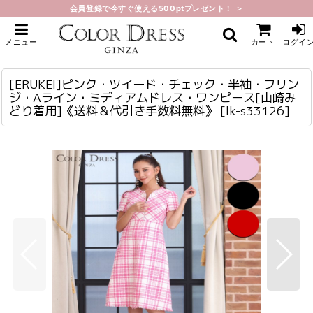
会員登録で今すぐ使える500ptプレゼント！ ＞
ホーム
>
ミディアム
>
[ERUKEI]ピンク・ツイード・チェック・半袖・フリンジ・Aライン・ミディア
メニュー
カート
ログイ
ムドレス・ワンピース[山崎みどり着用]《送料＆代引き手数料無料》
[ERUKEI]ピンク・ツイード・チェック・半袖・フリンジ・Aライン・ミディアムドレス・ワンピース[山崎みどり着用]《送料＆代引き手数料無料》
lk-s33126
[ERUKEI]ピンク・ツイード・チェック・半袖・フリン
ジ・Aライン・ミディアムドレス・ワンピース[山崎み
どり着用]《送料＆代引き手数料無料》
[
lk-s33126
]