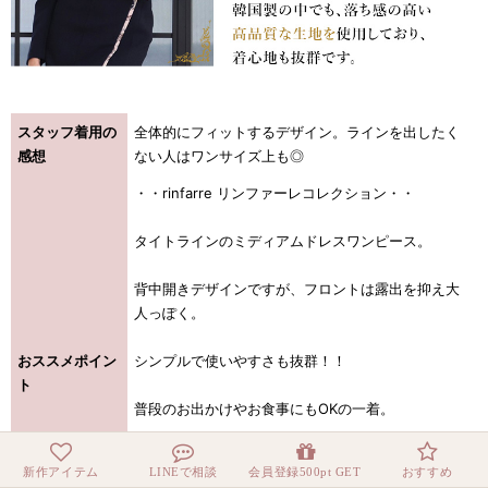
スタッフ着用の
全体的にフィットするデザイン。ラインを出したく
感想
ない人はワンサイズ上も◎
・・rinfarre リンファーレコレクション・・
タイトラインのミディアムドレスワンピース。
背中開きデザインですが、フロントは露出を抑え大
人っぽく。
おススメポイン
シンプルで使いやすさも抜群！！
ト
普段のお出かけやお食事にもOKの一着。
※韓国製の人気ワンピースです。
新作アイテム
LINEで相談
会員登録500pt GET
おすすめ
※高級クラブのお姉さまにも人気のブランドです。