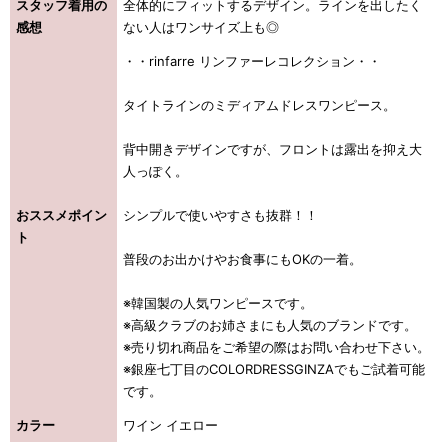
スタッフ着用の
全体的にフィットするデザイン。ラインを出したく
感想
ない人はワンサイズ上も◎
・・rinfarre リンファーレコレクション・・
タイトラインのミディアムドレスワンピース。
背中開きデザインですが、フロントは露出を抑え大
人っぽく。
おススメポイン
シンプルで使いやすさも抜群！！
ト
普段のお出かけやお食事にもOKの一着。
※韓国製の人気ワンピースです。
※高級クラブのお姉さまにも人気のブランドです。
※売り切れ商品をご希望の際はお問い合わせ下さい。
※銀座七丁目のCOLORDRESSGINZAでもご試着可能
です。
カラー
ワイン イエロー