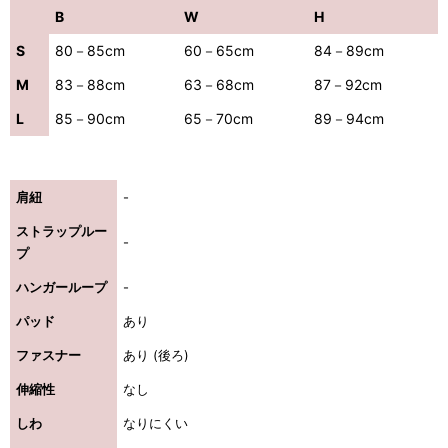
B
W
H
S
80－85cm
60－65cm
84－89cm
M
83－88cm
63－68cm
87－92cm
L
85－90cm
65－70cm
89－94cm
肩紐
-
ストラップルー
-
プ
ハンガーループ
-
パッド
あり
ファスナー
あり (後ろ)
伸縮性
なし
しわ
なりにくい