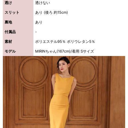
透け
透けない
スリット
あり (後ろ 約15cm)
裏地
あり
付属品
-
素材
ポリエステル95％ ポリウレタン5％
モデル
MIRINちゃん(167cm)/着用 Sサイズ