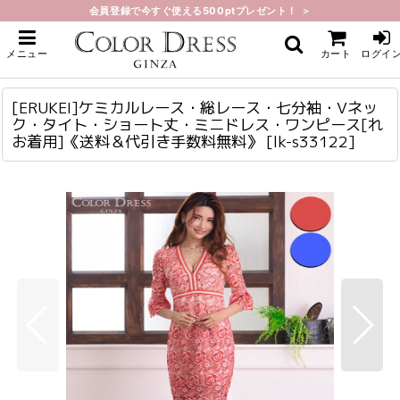
会員登録で今すぐ使える500ptプレゼント！ ＞
ホーム
>
ミニ・ショート
>
[ERUKEI]ケミカルレース・総レース・七分袖・Vネック・タイト・ショート
メニュー
カート
ログイ
丈・ミニドレス・ワンピース[れお着用]《送料＆代引き手数料無料》
[ERUKEI]ケミカルレース・総レース・七分袖・Vネック・タイト・ショート丈・ミニドレス・ワンピース[れお着用]《送料＆代引き手数料無料》
lk-s33122
[ERUKEI]ケミカルレース・総レース・七分袖・Vネッ
ク・タイト・ショート丈・ミニドレス・ワンピース[れ
お着用]《送料＆代引き手数料無料》
[
lk-s33122
]