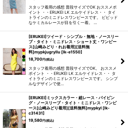
スタッフ着用の感想 普段サイズでOK おススメポ
イント ・・ERUKEI LK エルケイドレス・・ タイ
トラインのミニドレスワンピースです。 ビビッド
なケミカルレースが目を引く一着。 …
[ERUKEI]ツイード・シンプル・無地・ノースリー
ブ・タイト・ミニドレス・ショート丈・ワンピー
ス[山崎みどり・れお着用][送料無
料]mypkjugryllu
[
lk-e1550
]
18,700
円
(税込)
スタッフ着用の感想 普段サイズでOK。 おススメ
ポイント ・・ERUKEI LK エルケイドレス・・ タ
イトラインのミニドレスワンピースです。 シンプ
ルなデザインで使…
[ERUKEI]ミックスカラー・総レース・パイピン
グ・ノースリーブ・タイト・ミニドレス・ワンピ
ース[山崎みどり着用][送料無料]mypkyl
[
lk-
c31431
]
19,580
円
(税込)