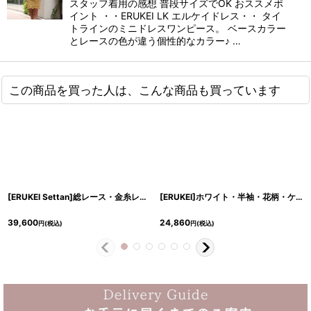
スタッフ着用の感想 普段サイズでOK おススメポ
イント ・・ERUKEI LK エルケイドレス・・ タイ
トラインのミニドレスワンピース。 ベースカラー
とレースの色が違う個性的なカラー♪ …
この商品を買った人は、こんな商品も買っています
[ERUKEI Settan]総レース・金糸レース・フレアスリーブ・七分袖・タイト・ミディアムドレス・ワンピース[山崎みどり・薗田杏奈着用]《送料＆代引き手数料無料》mygr
[ERUKEI]ホワイト・半袖・花柄・ケミカルレース・スクエアネック・Ａライン・ミディアムドレス・ワンピース[黒木麗奈着用]《送料＆代引き手数料無料》
39,600
24,860
円
(税込)
円
(税込)