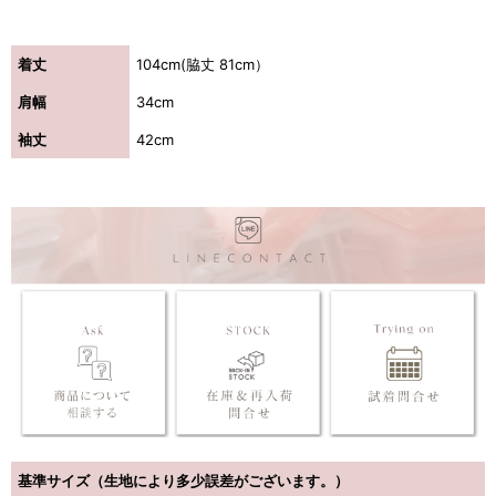
着丈
104cm(脇丈 81cm）
肩幅
34cm
袖丈
42cm
き立てる一着。
ンピース
基準サイズ（生地により多少誤差がございます。）