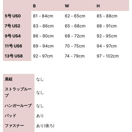
B
W
H
5号 US0
81－84cm
62－65cm
85－88cm
浴びながら、自分らしく、美しく。-
7号 US2
83－86cm
65－68cm
88－91cm
クワンピース
9号 US4
86－90cm
68－72cm
92－95cm
日常にある。エレガンスをひとさじー
11号 US6
89－94cm
70－75cm
94－97cm
シルエット。 夏の視線を独り占めする「夏の主役ラップロングドレス」
13号 US8
92－97cm
74－79cm
97－102cm
肩紐
なし
ストラップルー
なし
プ
ハンガーループ
なし
パッド
あり
ファスナー
あり(後ろ)