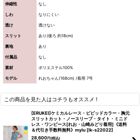
伸縮性
なし
しわ
なりにくい
透け
透けない
スリット
あり(後ろ 約18cm)
裏地
あり
付属品
なし
素材
ポリエステル100%
モデル
れおちゃん(168cm) /着用 7号
この商品を見た人はコチラもオススメ !
[ERUKEI]ケミカルレース・ビビッドカラー・胸元
スリットカット・ノースリーブ・タイト・ミニド
レス・ワンピース[れお・山崎みどり着用]《送料
＆代引き手数料無料》mylu
[
lk-s22022
]
28,600
円
(税込)