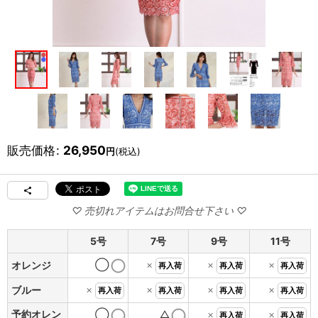
販売価格
:
26,950
円
(税込)
5号
7号
9号
11号
◯
×
×
×
オレンジ
再入荷
再入荷
再入荷
×
×
×
×
ブルー
再入荷
再入荷
再入荷
再入荷
予約オレン
◯
△
×
×
再入荷
再入荷