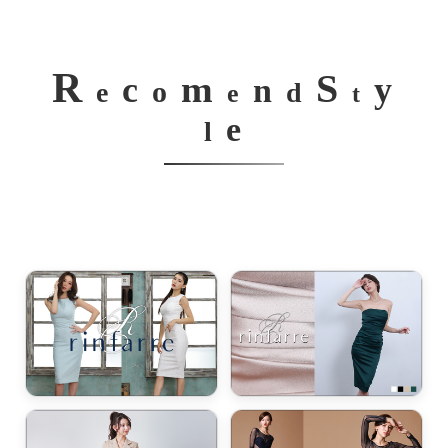
R
S
m
c
y
n
o
e
d
e
t
e
l