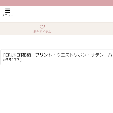
ホーム
>
ロング・マキシ
>
[ERUKEI]花柄・プリント・ウエストリボン・サテ
メニュー
新作アイテム
[ERUKEI]花柄・プリント・ウエストリボン・サテン・ハートカット・フリルスリーブ・Aライン・ロングドレス[黒木麗奈・関あいか着用]《送料＆代引き手数料無料》
lk-e33177
[ERUKEI]花柄・プリント・ウエストリボン・サテン
e33177
]