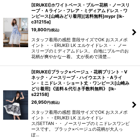
[ERUKEI]ホワイトベース・ブルー花柄・ノースリ
ーブ・Ａライン・フレア・ミディアムドレス・ワ
ンピース[山崎みどり着用][送料無料]mypr
[
lk-
c31215a
]
19,800
円
(税込)
スタッフ着用の感想 普段サイズでOK おススメポ
イント ・・ERUKEI LK エルケイドレス・・ ノー
スリーブのミディアムドレス。 白地にブルーのお
花柄が爽やかな一着。 丈が長めで清楚…
[ERUKEI]ブラック×ベージュ・花柄プリント・V
ネック・ノースリーブ・ハイウエスト・Aライ
ン・ミニドレス・ショート丈・ワンピース[山崎み
どり着用]《送料＆代引き手数料無料》
[
lk-
s22158
]
26,950
円
(税込)
スタッフ着用の感想 普段サイズでOK おススメポ
イント ・・ERUKEI LK エルケイドレ
ス/SETTAN・・ ノースリーブのミニドレスワンピ
ースです。 ブラック×ベージュの花柄が大人っ
ぽ…