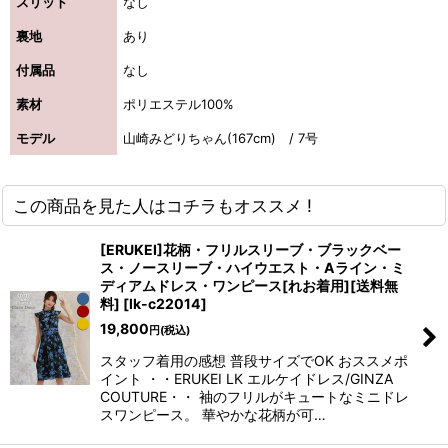
スリット
なし
裏地
あり
付属品
なし
素材
ポリエステル100%
モデル
山崎みどりちゃん(167cm) / 7号
この商品を見た人はコチラもオススメ !
[ERUKEI]花柄・フリルスリーブ・ブラックベー
ス・ノースリーブ・ハイウエスト・Aライン・ミ
ディアムドレス・ワンピース[れお着用][送料無
料]
[
lk-c22014
]
19,800
円
(税込)
スタッフ着用の感想 普段サイズでOK おススメポ
イント ・・ERUKEI LK エルケイドレス/GINZA
COUTURE・・ 袖のフリルがキュートなミニドレ
スワンピース。 華やかな花柄が可…