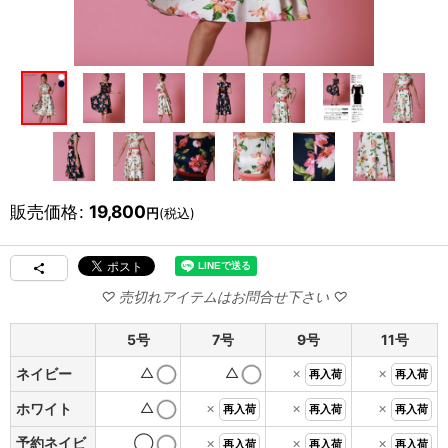
販売価格
:
19,800
円
(税込)
5号
7号
9号
11号
△
△
×
×
ネイビー
再入荷
再入荷
△
×
×
×
ホワイト
再入荷
再入荷
再入荷
予約ネイビ
◯
×
×
×
再入荷
再入荷
再入荷