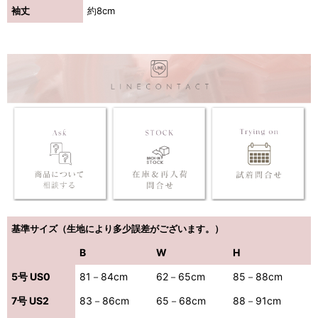
袖丈
約8cm
基準サイズ（生地により多少誤差がございます。）
B
W
H
5号 US0
81－84cm
62－65cm
85－88cm
7号 US2
83－86cm
65－68cm
88－91cm