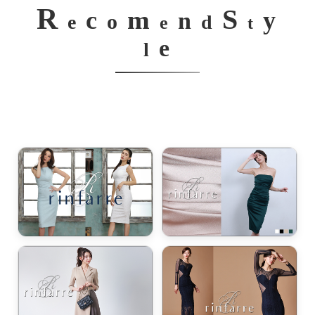
R
S
m
c
y
n
o
e
d
e
t
e
l