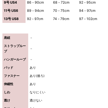
9号 US4
86－90cm
68－72cm
92－95cm
11号 US6
89－94cm
70－75cm
94－97cm
13号 US8
92－97cm
74－79cm
97－102cm
肩紐
－
ストラップルー
－
プ
ハンガーループ
－
パッド
あり
ファスナー
あり(後ろ)
伸縮性
あり
しわ
なりにくい
透け
透けない