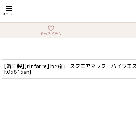
ホーム
>
ミディアム
>
[韓国製][rinfarre]七分袖・スクエアネック・ハイウエ
メニュー
新作アイテム
[韓国製][rinfarre]七分袖・スクエアネック・ハイウエスト・シンプル・タイト・ミディアムドレス・ワンピース[山崎みどり・黒木麗奈着用][送料無料]myrd
cd-k05815sn
[韓国製][rinfarre]七分袖・スクエアネック・ハイ
k05815sn
]