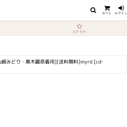
無料]myrd
カート
ログイ
おすすめ
崎みどり・黒木麗奈着用][送料無料]myrd
[
cd-