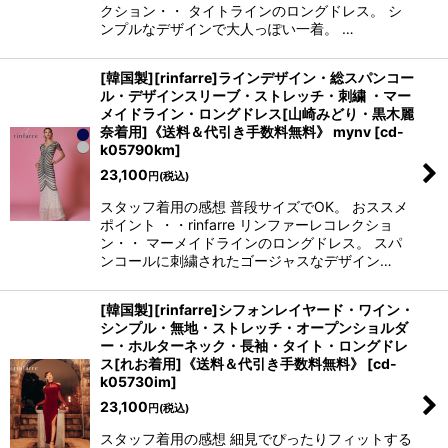
クション・・ タイトラインのロングドレス。 シ
ンプルなデザインで大人っぽい一着。 …
[韓国製][rinfarre]ラインデザイン・総スパンコー
ル・デザインスリーブ・ストレッチ・刺繍 ・マー
メイドライン・ロングドレス[山崎みどり・黒木麗
奈着用]《送料＆代引き手数料無料》 mynv
[
cd-
k05790km
]
23,100
円
(税込)
スタッフ着用の感想 普段サイズでOK。 おススメ
ポイント ・・rinfarre リンファーレコレクショ
ン・・ マーメイドラインのロングドレス。 スパ
ンコールに刺繍されたゴージャスなデザイン…
[韓国製][rinfarre]シフォンレイヤード・ワイン・
シンプル・無地・ストレッチ・オープンショルダ
ー・ホルターネック・長袖・タイト・ロングドレ
ス[れお着用]《送料＆代引き手数料無料》
[
cd-
k05730im
]
23,100
円
(税込)
スタッフ着用の感想 細見でぴったりフィットする