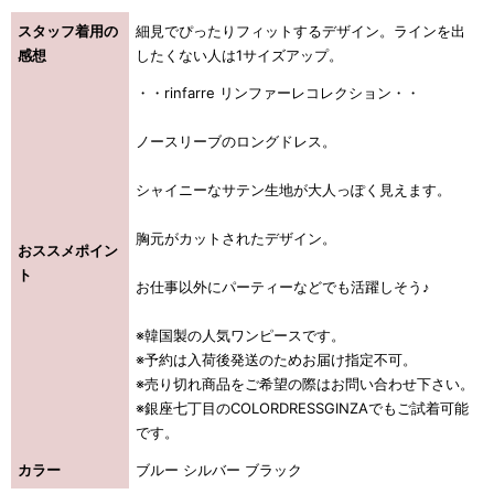
スタッフ着用の
細見でぴったりフィットするデザイン。ラインを出
感想
したくない人は1サイズアップ。
・・rinfarre リンファーレコレクション・・
ノースリーブのロングドレス。
シャイニーなサテン生地が大人っぽく見えます。
胸元がカットされたデザイン。
おススメポイン
ト
お仕事以外にパーティーなどでも活躍しそう♪
※韓国製の人気ワンピースです。
※予約は入荷後発送のためお届け指定不可。
※売り切れ商品をご希望の際はお問い合わせ下さい。
※銀座七丁目のCOLORDRESSGINZAでもご試着可能
です。
カラー
ブルー シルバー ブラック