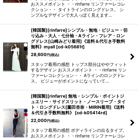
おススメポイント ・・rinfarre リンファーレコレ
クション・・ タイトラインのロングドレス。 シ
ンプルなデザインで大人っぽく見えます…
[韓国製][rinfarre]シンプル・無地・ビジュー・切
り込み・大人・七分袖・Aライン・フレア・ロン
グドレス[山崎みどり着用]《送料＆代引き手数料
無料》myall
[
cd-k05681t
]
28,600
円
(税込)
スタッフ着用の感想 トップス部分はややフィット
するデザイン おススメポイント ・・rinfarre リン
ファーレコレクション・・ Aラインのロングドレ
ス。 ビジューがポイントになっていて…
[韓国製][rinfarre] 無地・シンプル・ポイントジ
ュエリー・サイドスリット・ノースリーブ・タイ
ト・ロングドレス[薗田杏奈・MIRIN着用]《送料
＆代引き手数料無料》
[
cd-k05414rd
]
22,000
円
(税込)
スタッフ着用の感想 ボディラインの出るタイプ。
おススメポイント ・・rinfarre リンファーレコレ