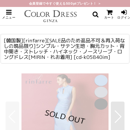
会員登録で今すぐ使える500ptプレゼント！ ＞
ホーム
>
ロング・マキシ
>
[韓国製][rinfarre][SALE品のため返品不可＆再入荷なしの現品限り]シンプル・
メニュー
カート
ログイ
サテン生地・胸元カット・背中開き・ストレッチ・ハイネック・ノースリーブ・
ロングドレス[MIRIN・れお着用]
[韓国製][rinfarre][SALE品のため返品不可＆再入荷なしの現品限り]シンプル・サテン生地・胸元カット・背中開き・ストレッチ・ハイネック・ノースリーブ・ロングドレス[MIRIN・れお着用]
cd-k05840im
[韓国製][rinfarre][SALE品のため返品不可＆再入荷な
しの現品限り]シンプル・サテン生地・胸元カット・背
中開き・ストレッチ・ハイネック・ノースリーブ・ロ
ングドレス[MIRIN・れお着用]
[
cd-k05840im
]