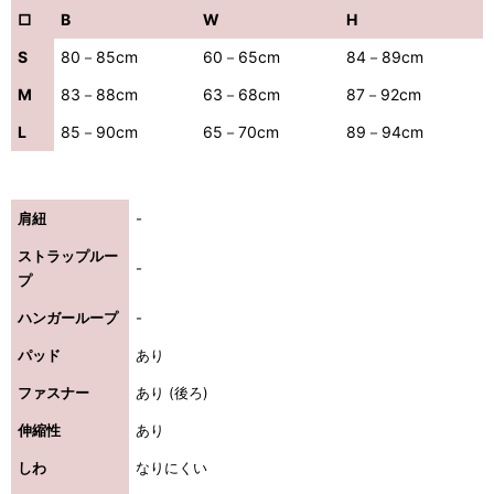
□
B
W
H
S
80－85cm
60－65cm
84－89cm
M
83－88cm
63－68cm
87－92cm
L
85－90cm
65－70cm
89－94cm
肩紐
-
ストラップルー
-
プ
ハンガーループ
-
パッド
あり
ファスナー
あり (後ろ)
伸縮性
あり
しわ
なりにくい