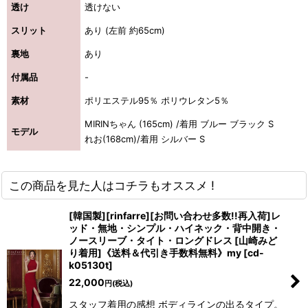
透け
透けない
スリット
あり (左前 約65cm)
裏地
あり
付属品
-
素材
ポリエステル95％ ポリウレタン5％
MIRINちゃん (165cm) /着用 ブルー ブラック S
モデル
れお(168cm)/着用 シルバー S
この商品を見た人はコチラもオススメ !
[韓国製][rinfarre][お問い合わせ多数!!再入荷]レ
ッド・無地・シンプル・ハイネック・背中開き・
ノースリーブ・タイト・ロングドレス [山崎みど
り着用]《送料＆代引き手数料無料》my
[
cd-
k05130t
]
22,000
円
(税込)
スタッフ着用の感想 ボディラインの出るタイプ。