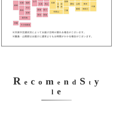
R
S
m
c
y
n
o
e
d
e
t
e
l