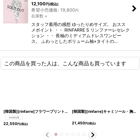
12,100
円
(税込)
希望小売価格
:
19,800
円
在庫数 ×
スタッフ着用の感想 ゆったりめサイズ。 おスス
メポイント ・・ RINFARRE S リンファーレセレク
ション ・・ 長袖のミディアムドレスワンピー
ス。 ふわっとしたボリューム袖×タイトの…
この商品を買った人は、こんな商品も買っています
[韓国製][rinfarre]フラワープリント・マーメイドライン・ノースリーブ・花柄・ホワイト・フレアヘム・ミディアムドレス・ワンピース[黒木麗奈着用][送料無料]
[韓国製][rinfarre]キャミソール・胸元リボン・ブラック×ホワイト・モノトーン・ノースリーブ・タイト・ミディアムドレス・ワンピース[黒木麗奈着用][送料無料]
21,450
22,550
円
(税込)
円
(税込)