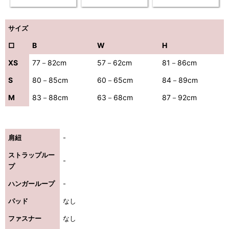
サイズ
□
B
W
H
XS
77－82cm
57－62cm
81－86cm
S
80－85cm
60－65cm
84－89cm
M
83－88cm
63－68cm
87－92cm
肩紐
-
ストラップルー
-
プ
ハンガーループ
-
パッド
なし
ファスナー
なし