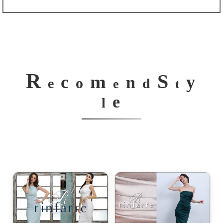
R
S
m
c
y
n
o
e
d
e
t
e
l