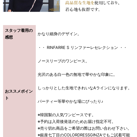
浴びながら、自分らしく、美しく。-
クワンピース
スタッフ着用の
かなり細身のデザイン。
感想
日常にある。エレガンスをひとさじー
・・ RINFARRE S リンファーレセレクション ・・
シルエット。 夏の視線を独り占めする「夏の主役ラップロングドレス」
ノースリーブのワンピース。
光沢のある白一色の無地で華やかな印象に。
しっかりとした生地できれいなAラインになります。
おススメポイン
ト
パーティー等華やかな場にぴったり♪
※韓国製の人気ワンピースです。
※予約は入荷後発送のためお届け指定不可。
※売り切れ商品をご希望の際はお問い合わせ下さい。
※銀座七丁目のCOLORDRESSGINZAでもご試着可能