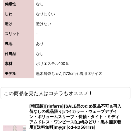
伸縮性
なし
しわ
なりにくい
透け
透けない
スリット
-
裏地
あり
付属品
なし
素材
ポリエステル100％
モデル
黒木麗奈ちゃん(172cm)/ 着用 Sサイズ
この商品を見た人はコチラもオススメ !
[韓国製][rinfarre][SALE品のため返品不可＆再入
荷なしの現品限り]バイカラー・ウェーブデザイ
ン・ボリュームスリーブ・長袖・タイト・ミディ
アムドレス・ワンピース[山崎みどり・黒木麗奈着
用][送料無料]mygr
[
cd-k05811rs
]