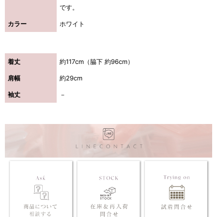
です。
カラー
ホワイト
着丈
約117cm（脇下 約96cm）
肩幅
約29cm
袖丈
－