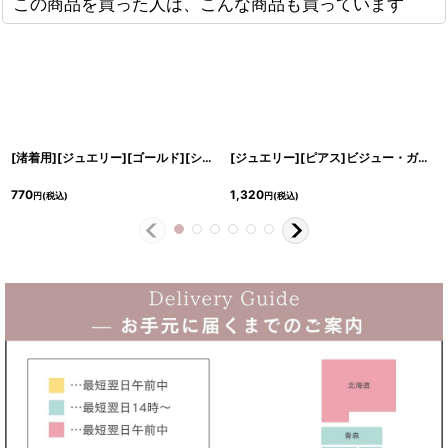
この商品を買った人は、こんな商品も買っています
[渚着用][ジュエリー][ゴールド][シルバー]リング・ストーン・ピアス
[
cd-k070
[ジュエリー][ピアス]ビジュー・ガラスドーム・クリアストーン・ピンタイプ・ピアス
770
1,320
円
(税込)
円
(税込)