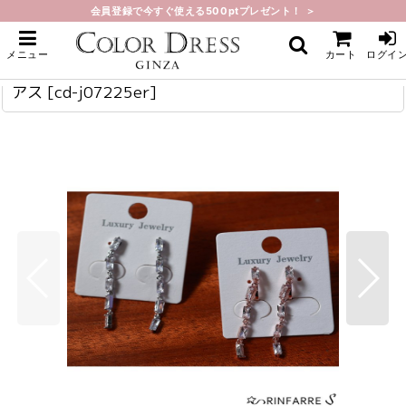
会員登録で今すぐ使える500ptプレゼント！ ＞
ホーム
>
ジュエリー
>
[ジュエリー][ピアス] 揺れる・長方形・ストーン・ピアス
[ジュエリー][ピアス] 揺れる・長方形・ストーン・ピアス
cd-j07225er
メニュー
カート
ログイ
[ジュエリー][ピアス] 揺れる・長方形・ストーン・ピ
アス
[
cd-j07225er
]