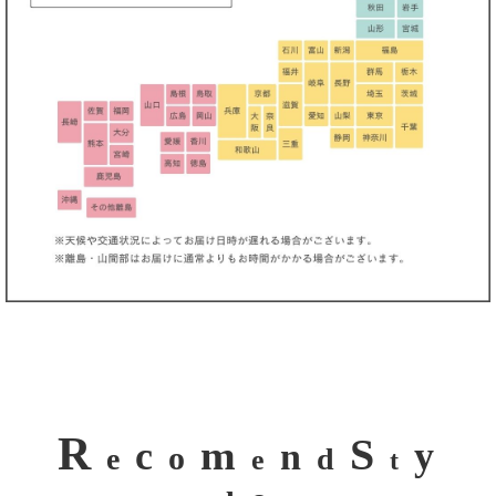
R
S
m
c
y
n
o
e
d
e
t