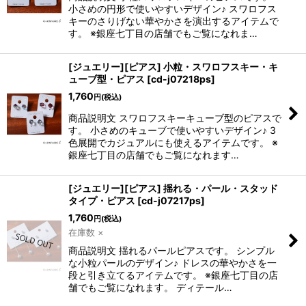
小さめの円形で使いやすいデザイン♪ スワロフス
キーのさりげない華やかさを演出するアイテムで
す。 ※銀座七丁目の店舗でもご覧になれま…
[ジュエリー][ピアス] 小粒・スワロフスキー・キ
ューブ型・ピアス
[
cd-j07218ps
]
1,760
円
(税込)
商品説明文 スワロフスキーキューブ型のピアスで
す。 小さめのキューブで使いやすいデザイン♪ 3
色展開でカジュアルにも使えるアイテムです。 ※
銀座七丁目の店舗でもご覧になれます…
[ジュエリー][ピアス] 揺れる・パール・スタッド
タイプ・ピアス
[
cd-j07217ps
]
1,760
円
(税込)
在庫数 ×
商品説明文 揺れるパールピアスです。 シンプル
な小粒パールのデザイン♪ ドレスの華やかさを一
段と引き立てるアイテムです。 ※銀座七丁目の店
舗でもご覧になれます。 ディテール…