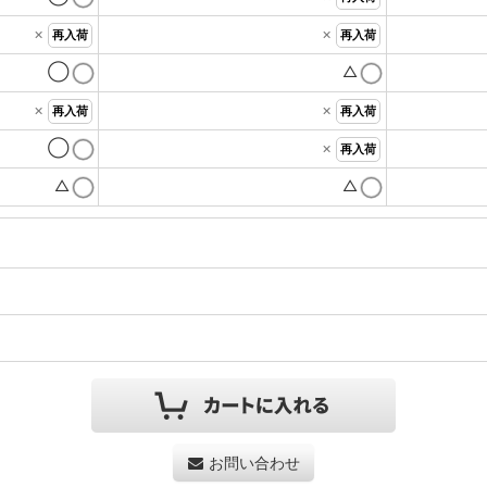
×
×
再入荷
再入荷
◯
△
×
×
再入荷
再入荷
◯
×
再入荷
△
△
お問い合わせ