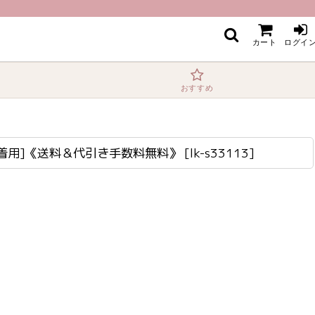
数料無料》
カート
ログイ
おすすめ
奈着用]《送料＆代引き手数料無料》
[
lk-s33113
]