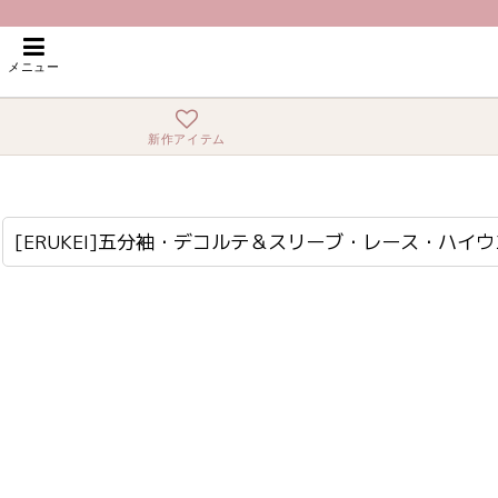
ホーム
>
ロング・マキシ
>
[ERUKEI]五分袖・デコルテ＆スリーブ・レース・
メニュー
新作アイテム
[ERUKEI]五分袖・デコルテ＆スリーブ・レース・ハイウエスト・Aライン・ノースリーブ・ロングドレス[黒木麗奈着用]《送料＆代引き手数料無料》
lk-s33113
[ERUKEI]五分袖・デコルテ＆スリーブ・レース・ハ