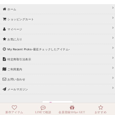
ホーム
浴びながら、自分らしく、美しく。-
ショッピングカート
クワンピース
マイページ
日常にある。エレガンスをひとさじー
お気に入り
シルエット。 夏の視線を独り占めする「夏の主役ラップロングドレス」
My Recent Picks-最近チェックしたアイテム-
特定商取引法表示
ご利用案内
お問い合わせ
メールマガジン
新作アイテム
LINEで相談
会員登録500pt GET
おすすめ