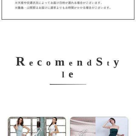
R
S
m
c
y
n
o
e
d
e
t
e
l