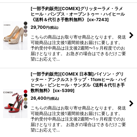
[一部予約販売][COMEX]グリッターラメ・ラメ
ヒール・パンプス・オープントゥー・ハイヒール
《送料＆代引き手数料無料》
[
cx-7243
]
29,700
円
(税込)
こちらの商品はお取り寄せ商品となります。 発送
可能商品は注文後1週間前後お届けに要します。
予約受付中商品は注文後2週間〜1ヶ月程度でのお
届けとなります。 お急ぎの場合はできるだけご要
望にお応えで…
[一部予約販売][COMEX 日本製]パイソン・グリ
ッター・アンクルストラップ・11cmヒール・ハイ
ヒール・ピンヒール・サンダル《送料＆代引き手
数料無料》
[
cx-5399
]
26,400
円
(税込)
こちらの商品はお取り寄せ商品となります。 発送
可能商品は注文後1週間前後お届けに要します。
予約受付中商品は注文後2週間〜1ヶ月程度でのお
届けとなります。 お急ぎの場合はできるだけご要
望にお応えで…