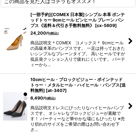
この商品を見た人はコチラもオススメ !
[一部予約][COMEX 日本製]シンプル 本革 ポンテ
ッドトゥー 9cmヒール ピンヒール プレーン パン
プス《送料＆代引き手数料無料》
[
cx-5609
]
24,200
円
(税込)
商品説明文＊COMEX コメックス＊ 9cmヒール
の高級本革のパンプスです。 一足は持っておきた
いシンプルなプレーンタイプ。 高いヒールですが
低反発クッション入りで疲れにくいです。 パーテ
ィーから…
10cmヒール・ブロックビジュー・ポインテッド
トゥー・メタルヒール・ハイヒール・パンプス[送
料無料]
[
at-3407
]
6,490
円
(税込)
商品説明文ドレスにぴったりなハイヒールパンプ
スです。 オシャレなブロックビジューが素敵で
す！ パーティーなど華やかな場にもぴったり ※売
り切れのサイズをご希望の際はお問い合わせ下
さ…