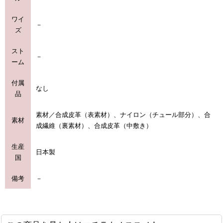
ワイ
－
ズ
スト
－
ーム
付属
なし
品
素材／合成皮革（表素材）、ナイロン（チュール部分）、合
素材
成繊維（裏素材）、合成皮革（中敷き）
生産
日本製
国
備考
－