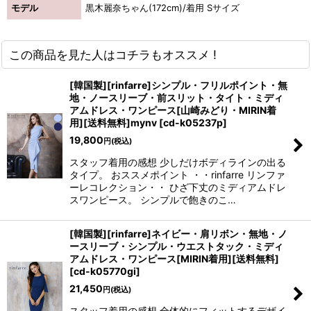
モデル
黒木麗奈ちゃん(172cm)/着用 Sサイズ
この商品を見た人はコチラもオススメ !
[韓国製][rinfarre]シンプル・フリルポイント・無
地・ノースリーブ・前スリット・タイト・ミディ
アムドレス・ワンピース[山崎みどり・MIRIN着
用][送料無料]mynv
[
cd-k05237p
]
19,800
円
(税込)
スタッフ着用の感想 少しだけボディラインの出る
タイプ。 おススメポイント ・・rinfarre リンファ
ーレコレクション・・ ひざ下丈のミディアムドレ
スワンピース。 シンプルで飽きのこ…
[韓国製][rinfarre]ネイビー・肩リボン・無地・ノ
ースリーブ・シンプル・ウエストタック・ミディ
アムドレス・ワンピース[MIRIN着用][送料無料]
[
cd-k05770gi
]
21,450
円
(税込)
スタッフ着用の感想 全体的にフィットするデザイ