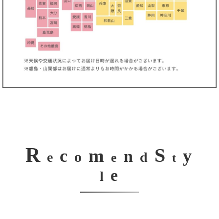
R
S
m
c
y
n
o
e
d
e
t
e
l