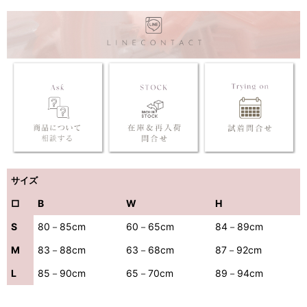
サイズ
□
B
W
H
S
80－85cm
60－65cm
84－89cm
M
83－88cm
63－68cm
87－92cm
L
85－90cm
65－70cm
89－94cm