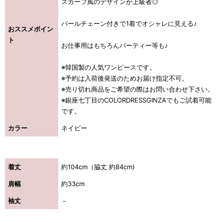
スカーフ風のデザインが上級者◎
パールチェーン付きで1着でオシャレに見える♪
おススメポイン
ト
お仕事用はもちろんパーティー等も♪
※韓国製の人気ワンピースです。
※予約は入荷後発送のためお届け指定不可。
※売り切れ商品をご希望の際はお問い合わせ下さい。
※銀座七丁目のCOLORDRESSGINZAでもご試着可能
です。
カラー
ネイビー
着丈
約104cm（脇丈 約84cm)
肩幅
約33cm
袖丈
－