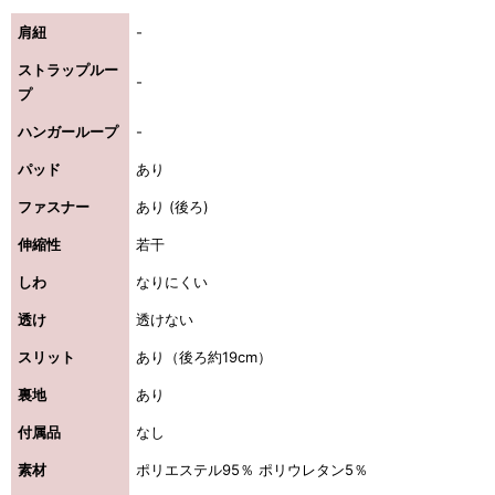
肩紐
-
ストラップルー
-
プ
ハンガーループ
-
パッド
あり
ファスナー
あり (後ろ)
伸縮性
若干
しわ
なりにくい
透け
透けない
スリット
あり（後ろ約19cm）
裏地
あり
付属品
なし
素材
ポリエステル95％ ポリウレタン5％