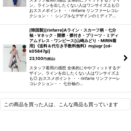
ン。ラインを出したくない人はワンサイズ上も◎
おススメポイント ・・rinfarre リンファーレコレ
クション・・ シンプルなデザインのミディア…
[韓国製][rinfarre]Aライン・スカーフ柄・七分
袖・Vネック・開襟・襟付き・プリーツ・ミディ
アムドレス・ワンピース[山崎みどり・MIRIN着
用]《送料＆代引き手数料無料》myjugr
[
cd-
k05847gi
]
23,100
円
(税込)
スタッフ着用の感想 全体的にややフィットするデ
ザイン。ラインを出したくない人はワンサイズ上
も◎ おススメポイント ・・rinfarre リンファーレ
コレクション・・ 七分袖の…
この商品を買った人は、こんな商品も買っています