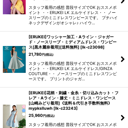
スタッフ着用の感想 普段サイズでOK おススメポ
イント ・・ERUKEI LK エルケイドレス・・ ノー
スリーブのミニドレスワンピースです。 プチハイ
ネックデザインがオシャレ♪ ハイウ…
[ERUKEI]ワッシャー加工・Aライン・ジャガー
ド・ノースリーブ・ミディアムドレス・ワンピー
ス[黒木麗奈着用][送料無料]
[
lk-c23098
]
21,780
円
(税込)
スタッフ着用の感想 普段サイズでOK おススメポ
イント ・・ERUKEI LK エルケイドレス/GINZA
COUTURE・・ ノースリーブのミニドレスワンピ
ースです。 プリントのジャガ…
[ERUKEI]花柄・刺繍・金糸・切り込みカット・フ
レア・Aライン・膝丈・ミニドレス・ワンピース
[山崎みどり着用]《送料＆代引き手数料無料》
mypkslluwh
[
lk-c23243
]
25,960
円
(税込)
スタッフ着用の感想 普段サイズでOK おススメポ