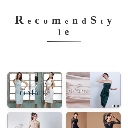
R
S
m
c
y
n
o
e
d
e
t
e
l