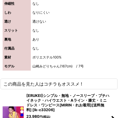
伸縮性
なし
しわ
なりにくい
浴びながら、自分らしく、美しく。-
透け
透けない
クワンピース
スリット
なし
日常にある。エレガンスをひとさじー
裏地
あり
シルエット。 夏の視線を独り占めする「夏の主役ラップロングドレス」
付属品
なし
素材
ポリエステル100%
モデル
山崎みどりちゃん(167cm) / 7号
この商品を見た人はコチラもオススメ !
[ERUKEI]シンプル・無地・ノースリーブ・プチハ
イネック・ハイウエスト・Aライン・膝丈・ミニ
ドレス・ワンピース[MIRIN・れお着用][送料無
料]
[
lk-c33206
]
23,980
円
(税込)