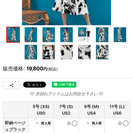
販売価格
:
19,800
円
(税込)
5号 (XS)
7号 (S)
9号 (M)
11号 (L)
US0
US2
US4
US6
即納ベージ
×
△
×
△
再入荷
再入荷
ュブラック