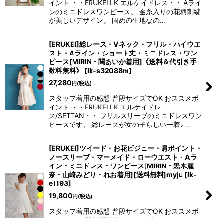
イント ・・ERUKEI LK エルケイドレス・・ Aライ
ンのミニドレスワンピース。 金糸入りの花柄刺繍
が美しいデザイン。 固めの生地なの…
[ERUKEI]総レース・Vネック・フリル・ハイウエ
スト・Aライン・ショート丈・ミニドレス・ワン
ピース[MIRIN・関あいか着用]《送料＆代引き手
数料無料》
[
lk-s32088m
]
27,280
円
(税込)
スタッフ着用の感想 普段サイズでOK おススメポ
イント ・・ERUKEI LK エルケイドレ
ス/SETTAN・・ フリルスリーブのミニドレスワン
ピースです。 総レースが女の子らしい一着♪ …
[ERUKEI]ツイード・お花ビジュー・肩ポイント・
ノースリーブ・マーメイド・ローウエスト・Aラ
イン・ミニドレス・ワンピース[MIRIN・黒木麗
奈・山崎みどり・れお着用][送料無料]myju
[
lk-
e1193
]
19,800
円
(税込)
スタッフ着用の感想 普段サイズでOK おススメポ