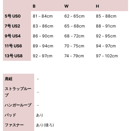
B
W
H
5号 US0
81－84cm
62－65cm
85－88cm
7号 US2
83－86cm
65－68cm
88－91cm
9号 US4
86－90cm
68－72cm
92－95cm
11号 US6
89－94cm
70－75cm
94－97cm
13号 US8
92－97cm
74－79cm
97－102cm
肩紐
－
ストラップルー
－
プ
き立てる一着。
ハンガーループ
－
パッド
あり
ンピース
ファスナー
あり(後ろ)