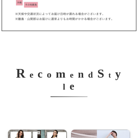
R
S
m
c
y
n
o
e
d
e
t
e
l