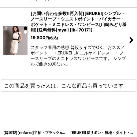
[お問い合わせ多数!!再入荷][ERUKEI]シンプル・
ノースリーブ・ウエストポイント・バイカラー・
ポケット・ミニドレス・ワンピース[山崎みどり着
用][送料無料]myall
[
lk-l70171
]
19,800
円
(税込)
スタッフ着用の感想 普段サイズでOK。 おススメ
ポイント ・・ERUKEI LK エルケイドレス・・ ノ
ースリーブのミニドレスワンピースです。 シンプ
ルで飽きの来ない…
この商品を買った人は、こんな商品も買っています
[韓国製][rinfarre]半袖・ブラック×ベージュ・総レース・膝丈・タイト・ミディアムドレス・ワンピース[山崎みどり着用]《送料＆代引き手数料無料》 mybk
[ERUKEI]肩リボン・無地・タイト・背中あき・ミニドレス・ショート丈・ワンピース[山崎みどり着用][送料無料]myms