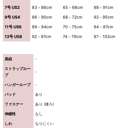
7号 US2
83－86cm
65－68cm
88－91cm
9号 US4
86－90cm
68－72cm
92－95cm
11号 US6
89－94cm
70－75cm
94－97cm
13号 US8
92－97cm
74－79cm
97－102cm
肩紐
-
ストラップルー
-
プ
ハンガーループ
-
パッド
あり
き立てる一着。
ファスナー
あり (後ろ)
伸縮性
なし
ンピース
しわ
なりにくい