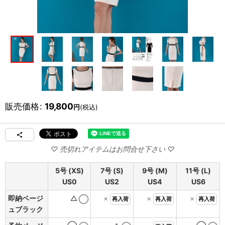
販売価格
:
19,800
円
(税込)
5号 (XS)
7号 (S)
9号 (M)
11号 (L)
US0
US2
US4
US6
即納ベージ
△
×
×
×
再入荷
再入荷
再入荷
ュブラック