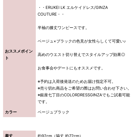
・・ERUKEI LK エルケイドレス/GINZA
COUTURE・・
半袖の膝丈ワンピースです。
ベージュ×ブラックの色見が女性らしくて可愛い♪
おススメポイン
高めのウエスト切り替えでスタイルアップ効果◎
ト
お食事会やデートにもオススメです。
※予約は入荷後発送のためお届け指定不可。
※売り切れ商品をご希望の際はお問い合わせ下さい。
※銀座七丁目のCOLORDRESSGINZAでもご試着可能
です。
カラー
ベージュブラック
着丈
約92cm（脇丈 約72cm）