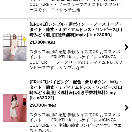
COUTURE・・ ノースリーブのミニドレスワンピ
ースです。 ストレッチ生地…
[ERUKEI]シンプル・肩ポイント・ノースリーブ・
タイト・膝丈・ミディアムドレス・ワンピース[山
崎みどり着用][送料無料]myiv
[
lk-c23050
]
21,780
円
(税込)
スタッフ着用の感想 普段サイズでOK おススメポ
イント ・・ERUKEI LK エルケイドレス/GINZA
COUTUR・・ ノースリーブのミディアムドレスワ
ンピースです。 シンプルなデ…
[ERUKEI]パイピング・配色・飾りボタン・半袖・
タイト・膝丈・ミディアムドレス・ワンピース[山
崎みどり着用]《送料＆代引き手数料無料》my
[
lk-c33022
]
29,700
円
(税込)
スタッフ着用の感想 普段サイズでOK おススメポ
イント ・・ERUKEI LK エルケイドレス/GINZA
COUTURE・・ 半袖の膝丈ワンピースです。 ウエ
ストのボタ…