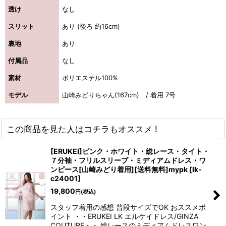
透け
なし
スリット
あり (後ろ 約16cm)
浴びながら、自分らしく、美しく。-
裏地
あり
クワンピース
付属品
なし
日常にある。エレガンスをひとさじー
素材
ポリエステル100%
シルエット。 夏の視線を独り占めする「夏の主役ラップロングドレス」
モデル
山崎みどりちゃん(167cm) / 着用 7号
この商品を見た人はコチラもオススメ !
[ERUKEI]ピンク・ホワイト・総レース・タイト・
７分袖・フリルスリーブ・ミディアムドレス・ワ
ンピース[山崎みどり着用][送料無料]mypk
[
lk-
c24001
]
19,800
円
(税込)
スタッフ着用の感想 普段サイズでOK おススメポ
イント ・・ERUKEI LK エルケイドレス/GINZA
COUTURE・・ 総レースのミディアムドレスワン