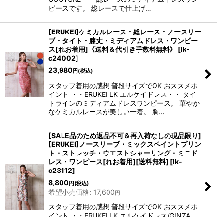
ピースです。 総レースで仕上げ…
[ERUKEI]ケミカルレース・総レース・ノースリー
ブ・タイト・膝丈・ミディアムドレス・ワンピー
ス[れお着用]《送料＆代引き手数料無料》
[
lk-
c24002
]
23,980
円
(税込)
スタッフ着用の感想 普段サイズでOK おススメポ
イント ・・ERUKEI LK エルケイドレス・・ タイ
トラインのミディアムドレスワンピース。 華やか
なケミカルレースが美しい一着。 胸…
[SALE品のため返品不可＆再入荷なしの現品限り]
[ERUKEI]ノースリーブ・ミックスペイントプリン
ト・ストレッチ・ウエストシャーリング・ミニド
レス・ワンピース[れお着用][送料無料]
[
lk-
c23112
]
8,800
円
(税込)
希望小売価格
:
17,600
円
スタッフ着用の感想 普段サイズでOK おススメポ
イント ・・ERUKEI LK エルケイドレス/GINZA