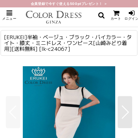
会員登録で今すぐ使える500ptプレゼント！ ＞
ホーム
>
ミニ・ショート
>
[ERUKEI]半袖・ベージュ・ブラック・バイカラー・タイト・膝丈・ミニドレ
メニュー
カート
ログイ
ス・ワンピース[山崎みどり着用][送料無料]
[ERUKEI]半袖・ベージュ・ブラック・バイカラー・タイト・膝丈・ミニドレス・ワンピース[山崎みどり着用][送料無料]
lk-c24067
[ERUKEI]半袖・ベージュ・ブラック・バイカラー・タ
イト・膝丈・ミニドレス・ワンピース[山崎みどり着
用][送料無料]
[
lk-c24067
]