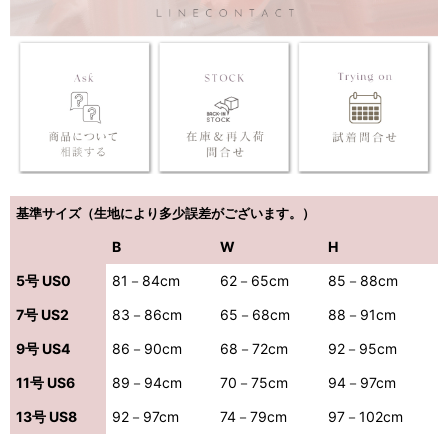
浴びながら、自分らしく、美しく。-
クワンピース
日常にある。エレガンスをひとさじー
シルエット。 夏の視線を独り占めする「夏の主役ラップロングドレス」
基準サイズ（生地により多少誤差がございます。）
B
W
H
5号 US0
81－84cm
62－65cm
85－88cm
7号 US2
83－86cm
65－68cm
88－91cm
9号 US4
86－90cm
68－72cm
92－95cm
11号 US6
89－94cm
70－75cm
94－97cm
13号 US8
92－97cm
74－79cm
97－102cm