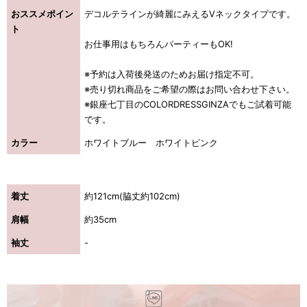
おススメポイン
デコルテラインが綺麗にみえるVネックタイプです。
ト
お仕事用はもちろんパーティーもOK!
※予約は入荷後発送のためお届け指定不可。
※売り切れ商品をご希望の際はお問い合わせ下さい。
※銀座七丁目のCOLORDRESSGINZAでもご試着可能
です。
カラー
ホワイトブルー ホワイトピンク
着丈
約121cm(脇丈約102cm)
肩幅
約35cm
き立てる一着。
袖丈
-
ンピース