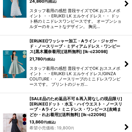
24,860
円
(税込)
スタッフ着用の感想 普段サイズでOK おススメポ
イント ・・ERUKEI LK エルケイドレス・・ ドッ
ト柄のミニドレスワンピースです。 オープンショ
ルダーのキュートなデザイン。 胸元…
[ERUKEI]ワッシャー加工・Aライン・ジャガー
ド・ノースリーブ・ミディアムドレス・ワンピー
ス[黒木麗奈着用][送料無料]
[
lk-c23098
]
21,780
円
(税込)
スタッフ着用の感想 普段サイズでOK おススメポ
イント ・・ERUKEI LK エルケイドレス/GINZA
COUTURE・・ ノースリーブのミニドレスワンピ
ースです。 プリントのジャガ…
[SALE品のため返品不可＆再入荷なしの現品限り]
[ERUKEI]ドット・水玉・ハイウエスト・ノースリ
ーブ・Aライン・ミニドレス・ワンピース[友崎ま
どか・れお着用][送料無料]
[
lk-c22096
]
13,860
円
(税込)
希望小売価格
:
19,800
円