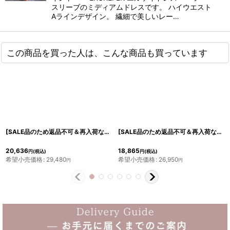
スリーブのミディアムドレスです。 ハイウエスト
Aラインデザイン。 繊細で美しいレー…
この商品を買った人は、こんな商品も買っています
[SALE品のため返品不可＆再入荷なしの現品限り][ERUKEI Settan]フラワー総レース・フロントフリル・デコルテシースルー・オープンショルダー・ミディアムドレス・ワンピース[黒木麗奈着用]《送料＆代引き手数料無料》
[SALE品のため返品不可＆再入荷なしの現品限り][ERUKEI]Vネック・ノースリーブ・リボン・マーメイド・ミディアムドレス・ワンピース[山崎みどり着用]
20,636
18,865
円
(税込)
円
(税込)
希望小売価格
:
29,480
希望小売価格
:
26,950
円
円