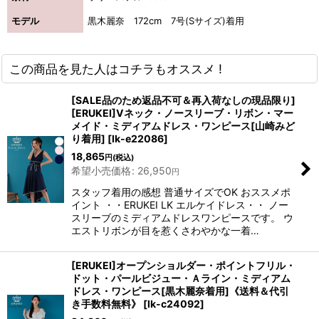
モデル
黒木麗奈 172cm 7号(Sサイズ)着用
この商品を見た人はコチラもオススメ !
[SALE品のため返品不可＆再入荷なしの現品限り]
[ERUKEI]Vネック・ノースリーブ・リボン・マー
メイド・ミディアムドレス・ワンピース[山崎みど
り着用]
[
lk-e22086
]
18,865
円
(税込)
希望小売価格
:
26,950
円
スタッフ着用の感想 普通サイズでOK おススメポ
イント ・・ERUKEI LK エルケイドレス・・ ノー
スリーブのミディアムドレスワンピースです。 ウ
エストリボンが目を惹くさわやかな一着…
[ERUKEI]オープンショルダー・ポイントフリル・
ドット・パールビジュー・Ａライン・ミディアム
ドレス・ワンピース[黒木麗奈着用]《送料＆代引
き手数料無料》
[
lk-c24092
]