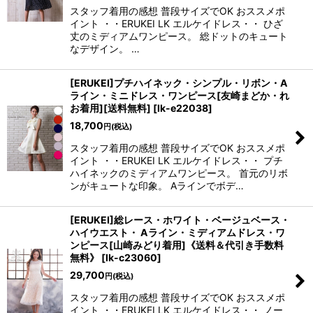
スタッフ着用の感想 普段サイズでOK おススメポ
イント ・・ERUKEI LK エルケイドレス・・ ひざ
丈のミディアムワンピース。 総ドットのキュート
なデザイン。 …
[ERUKEI]プチハイネック・シンプル・リボン・A
ライン・ミニドレス・ワンピース[友崎まどか・れ
お着用][送料無料]
[
lk-e22038
]
18,700
円
(税込)
スタッフ着用の感想 普段サイズでOK おススメポ
イント ・・ERUKEI LK エルケイドレス・・ プチ
ハイネックのミディアムワンピース。 首元のリボ
ンがキュートな印象。 Aラインでボデ…
[ERUKEI]総レース・ホワイト・ベージュベース・
ハイウエスト・ Aライン・ミディアムドレス・ワ
ンピース[山崎みどり着用]《送料＆代引き手数料
無料》
[
lk-c23060
]
29,700
円
(税込)
スタッフ着用の感想 普段サイズでOK おススメポ
イント ・・ERUKEI LK エルケイドレス・・ ノー