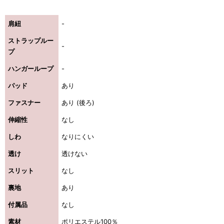
肩紐
-
ストラップルー
-
プ
ハンガーループ
-
パッド
あり
ファスナー
あり (後ろ)
伸縮性
なし
しわ
なりにくい
透け
透けない
スリット
なし
裏地
あり
付属品
なし
素材
ポリエステル100％