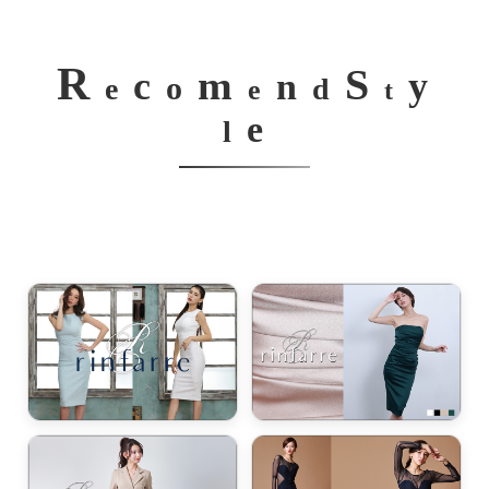
R
S
m
c
y
n
o
e
d
e
t
e
l