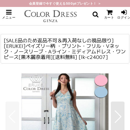
会員登録で今すぐ使える500ptプレゼント！ ＞
ホーム
>
ミディアム
>
[SALE品のため返品不可＆再入荷なしの現品限り][ERUKEI]ペイズリー柄 ・プリ
メニュー
カート
ログイ
ント・フリル・Vネック・ノースリーブ・Aライン・ミディアムドレス・ワンピー
ス[黒木麗奈着用][送料無料]
[SALE品のため返品不可＆再入荷なしの現品限り][ERUKEI]ペイズリー柄 ・プリント・フリル・Vネック・ノースリーブ・Aライン・ミディアムドレス・ワンピース[黒木麗奈着用][送料無料]
lk-c24007
[SALE品のため返品不可＆再入荷なしの現品限り]
[ERUKEI]ペイズリー柄 ・プリント・フリル・Vネッ
ク・ノースリーブ・Aライン・ミディアムドレス・ワン
ピース[黒木麗奈着用][送料無料]
[
lk-c24007
]