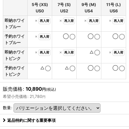
5号 (XS)
7号 (S)
9号 (M)
11号 (L)
US0
US2
US4
US6
即納ホワイ
×
×
×
×
再入荷
再入荷
再入荷
再入荷
トブルー
予約ホワイ
×
◯
◯
◯
再入荷
トブルー
即納ホワイ
×
×
△
×
再入荷
再入荷
再入荷
トピンク
予約ホワイ
△
△
◯
◯
トピンク
販売価格
:
10,890
円
(税込)
希望小売価格
:
21,780
円
数量
:
返品特約に関する重要事項