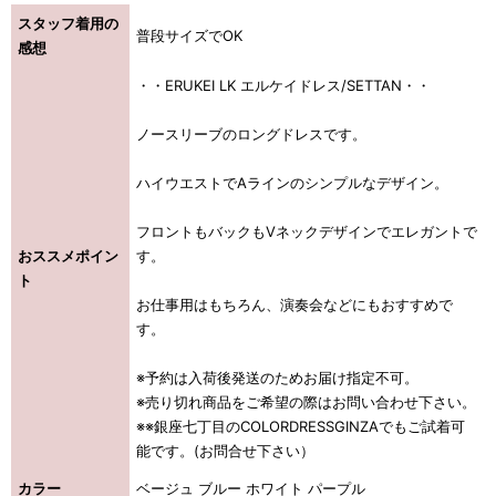
スタッフ着用の
普段サイズでOK
感想
浴びながら、自分らしく、美しく。-
・・ERUKEI LK エルケイドレス/SETTAN・・
クワンピース
ノースリーブのロングドレスです。
日常にある。エレガンスをひとさじー
ハイウエストでAラインのシンプルなデザイン。
シルエット。 夏の視線を独り占めする「夏の主役ラップロングドレス」
フロントもバックもVネックデザインでエレガントで
おススメポイン
す。
ト
お仕事用はもちろん、演奏会などにもおすすめで
す。
※予約は入荷後発送のためお届け指定不可。
※売り切れ商品をご希望の際はお問い合わせ下さい。
※※銀座七丁目のCOLORDRESSGINZAでもご試着可
能です。(お問合せ下さい）
カラー
ベージュ ブルー ホワイト パープル