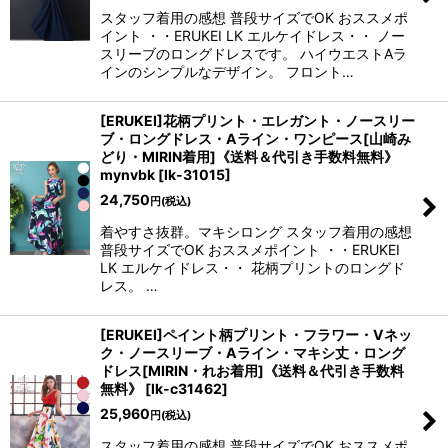
スタッフ着用の感想 普段サイズでOK おススメポ
イント ・・ERUKEI LK エルケイドレス・・ ノー
スリーブのロングドレスです。 ハイウエストAラ
インのシンプルなデザイン。 フロント…
[ERUKEI]花柄プリント・エレガント・ノースリー
ブ・ロングドレス・Aライン・ワンピース[山崎み
どり・MIRIN着用]《送料＆代引き手数料無料》
mynvbk
[
lk-31015
]
24,750
円
(税込)
着やすさ抜群。マキシロング スタッフ着用の感想
普段サイズでOK おススメポイント ・・ERUKEI
LK エルケイドレス・・ 花柄プリントのロングド
レス。 …
[ERUKEI]ペイント柄プリント・フラワー・Vネッ
ク・ノースリーブ・Aライン・マキシ丈・ロング
ドレス[MIRIN・れお着用]《送料＆代引き手数料
無料》
[
lk-c31462
]
25,960
円
(税込)
スタッフ着用の感想 普段サイズでOK おススメポ