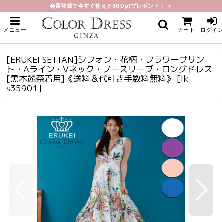
会員登録で今すぐ使える500ptプレゼント！ ＞
ホーム
>
ロング・マキシ
>
[ERUKEI SETTAN]シフォン・花柄・フラワープリント・Aライン・Vネック・
メニュー
カート
ログイ
ノースリーブ・ロングドレス[黒木麗奈着用]《送料＆代引き手数料無料》
[ERUKEI SETTAN]シフォン・花柄・フラワープリント・Aライン・Vネック・ノースリーブ・ロングドレス[黒木麗奈着用]《送料＆代引き手数料無料》
lk-s35901
[ERUKEI SETTAN]シフォン・花柄・フラワープリン
ト・Aライン・Vネック・ノースリーブ・ロングドレス
[黒木麗奈着用]《送料＆代引き手数料無料》
[
lk-
s35901
]