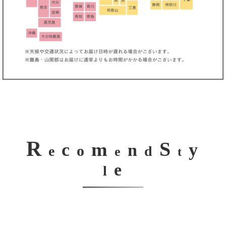
R
S
m
c
y
n
o
e
d
e
t
e
l