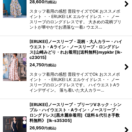
28,600
円
(税込)
スタッフ着用の感想 普段サイズでOK おススメポ
イント ・・ERUKEI LK エルケイドレス・・ ノー
スリーブのロングドレスです。 大きめの花柄プリ
ントが華やかでお洒落な一着♪ ウエス…
[ERUKEI]ノースリーブ・花柄・大人カラー・ハイ
ウエスト・Aライン・ノースリーブ・ロングドレ
ス[山崎みどり・れお着用][送料無料]mypkbr
[
lk-
c23015
]
24,750
円
(税込)
スタッフ着用の感想 普段サイズでOk おススメポ
イント ・・ERUKEI LK エルケイドレス・・ ノー
スリーブのロングドレスです。 ハイウエストAラ
インデザイン。 落ち着いた大人カラー…
[ERUKEI]ノースリーブ・プリーツVネック・シン
プル・ハイウエスト・Aライン・ノースリーブ・
ロングドレス[黒木麗奈着用]《送料＆代引き手数
料無料》
[
lk-s35305
]
26,950
円
(税込)