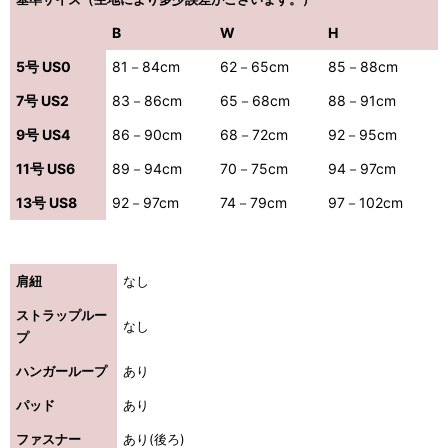
B
W
H
5号 US0
81－84cm
62－65cm
85－88cm
7号 US2
83－86cm
65－68cm
88－91cm
9号 US4
86－90cm
68－72cm
92－95cm
11号 US6
89－94cm
70－75cm
94－97cm
13号 US8
92－97cm
74－79cm
97－102cm
肩紐
なし
ストラップルー
なし
プ
ハンガーループ
あり
パッド
あり
ファスナー
あり(後ろ)