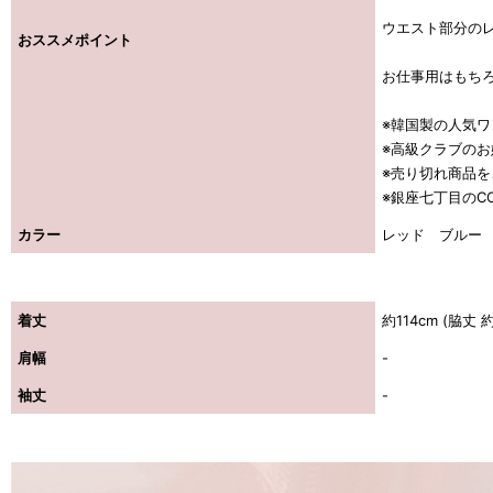
ウエスト部分の
おススメポイント
お仕事用はもち
※韓国製の人気
※高級クラブの
※売り切れ商品
※銀座七丁目のCO
カラー
レッド ブルー
着丈
約114cm (脇丈 
肩幅
-
袖丈
-