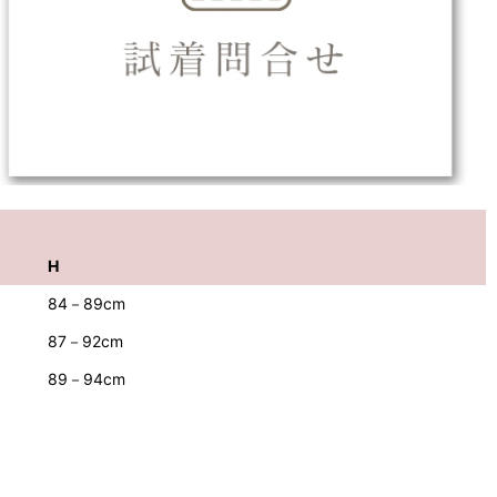
H
84－89cm
87－92cm
89－94cm