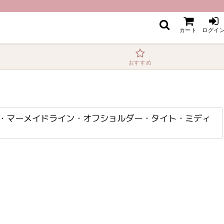
ディアムドレス・ワンピース[山崎みどり・奈月セナ着用][送料無料]myrd
カート
ログイ
おすすめ
ルダー・マーメイドライン・オフショルダー・タイト・ミディ