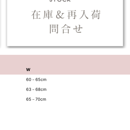
W
60－65cm
63－68cm
65－70cm