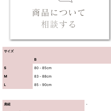
サイズ
B
S
80－85cm
M
83－88cm
L
85－90cm
肩紐
-