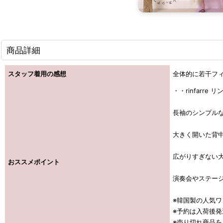
商品詳細
スタッフ着用の感想
全体的に若干フ
・・rinfarr
長袖のシンプル
大きく開いた背
広がりすぎない
おススメポイント
演奏会やステー
※韓国製の人気
※予約は入荷後
※売り切れ商品