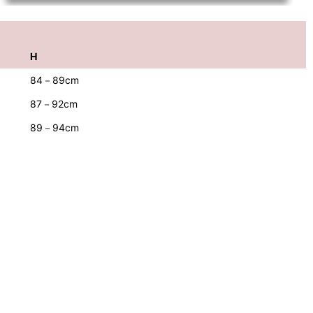
H
84－89cm
87－92cm
89－94cm