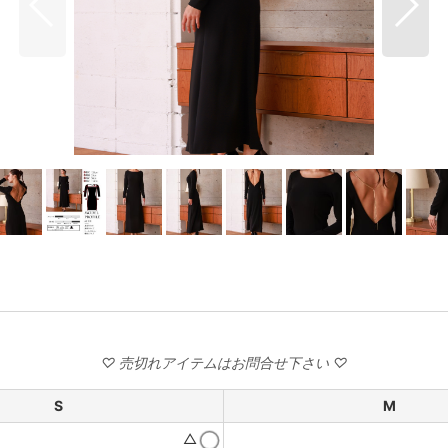
S
M
△