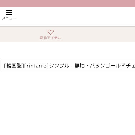
ホーム
>
ロング・マキシ
>
[韓国製][rinfarre]シンプル・無地・バックゴールド
メニュー
新作アイテム
[韓国製][rinfarre]シンプル・無地・バックゴールドチェーン・背中開き・長袖・Aライン・ロングドレス[MIRIN着用][送料無料]
cd-k06064p
[韓国製][rinfarre]シンプル・無地・バックゴールド