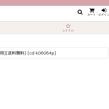
カート
ログイ
おすすめ
用][送料無料]
[
cd-k06064p
]