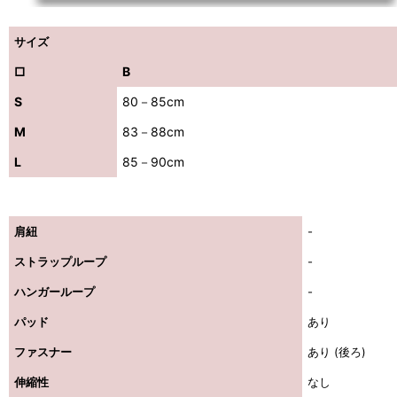
サイズ
□
B
S
80－85cm
M
83－88cm
L
85－90cm
肩紐
-
ストラップループ
-
ハンガーループ
-
パッド
あり
ファスナー
あり (後ろ)
伸縮性
なし