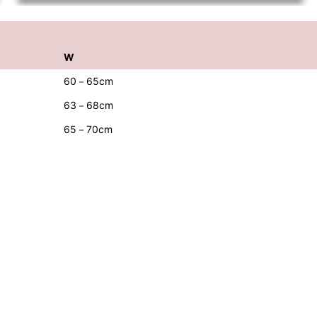
W
60－65cm
63－68cm
65－70cm