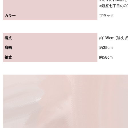
※銀座七丁目のCO
カラー
ブラック
着丈
約135cm (脇丈 
肩幅
約35cm
袖丈
約58cm