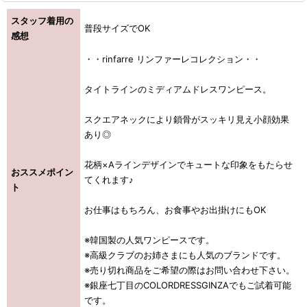
スタッフ着用の
普段サイズでOK
感想
・・rinfarre リンファーレコレクション・・
タイトラインのミディアムドレスワンピース。
スクエアネックにより鎖骨がスッキリ見え小顔効果
あり◎
花柄×Aラインデザインでキュートな印象をもたらせ
おススメポイン
てくれます♪
ト
お仕事はもちろん、お食事やお出掛けにもOK
※韓国製の人気ワンピースです。
※高級クラブのお姉さまにも人気のブランドです。
※売り切れ商品をご希望の際はお問い合わせ下さい。
※銀座七丁目のCOLORDRESSGINZAでもご試着可能
です。