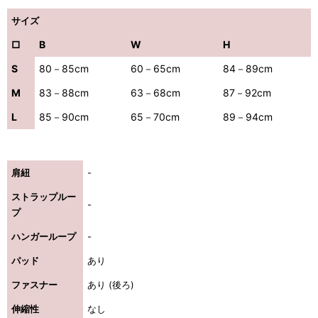
サイズ
□
B
W
H
S
80－85cm
60－65cm
84－89cm
M
83－88cm
63－68cm
87－92cm
L
85－90cm
65－70cm
89－94cm
肩紐
-
ストラップルー
-
プ
ハンガーループ
-
パッド
あり
ファスナー
あり (後ろ)
伸縮性
なし