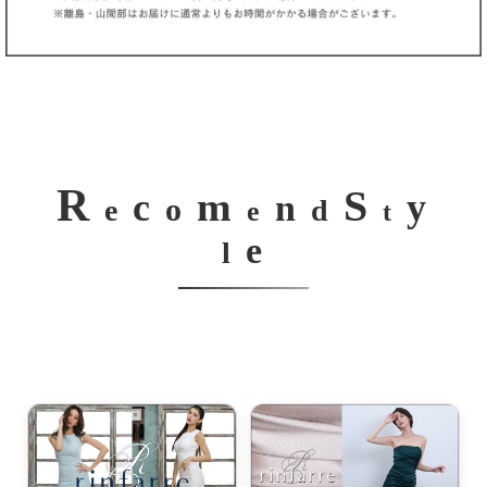
R
S
m
c
y
n
o
e
d
e
t
e
l