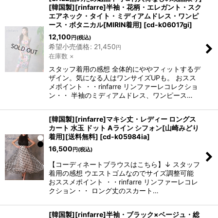
[韓国製][rinfarre]半袖・花柄・エレガント・スク
エアネック・タイト・ミディアムドレス・ワンピ
ース・ボタニカル[MIRIN着用]
[
cd-k06017gi
]
12,100
円
(税込)
希望小売価格
:
21,450
円
在庫数 ×
スタッフ着用の感想 全体的にややフィットするデ
ザイン。気になる人はワンサイズUPも。 おスス
メポイント ・・rinfarre リンファーレコレクショ
ン・・ 半袖のミディアムドレス、ワンピース…
[韓国製][rinfarre]マキシ丈・レディー ロングス
カート 水玉 ドット Aライン シフォン[山崎みどり
着用][送料無料]
[
cd-k05984ia
]
16,500
円
(税込)
【コーディネートブラウスはこちら】↓ スタッフ
着用の感想 ウエストゴムなのでサイズ調整可能
おススメポイント ・・rinfarre リンファーレコレ
クション・・ ロング丈のスカート…
[韓国製][rinfarre]半袖・ブラック×ベージュ・総