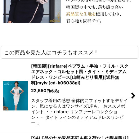
この商品を見た人はコチラもオススメ !
[韓国製][rinfarre]ペプラム・半袖・フリル・スク
エアネック・コルセット風・タイト・ミディアム
ドレス・ワンピース[山崎みどり着用][送料無
料]myiv
[
cd-k06038gi
]
22,550
円
(税込)
スタッフ着用の感想 全体的にフィットするデザイ
ン。気になる人はワンサイズUPも。 おススメポ
イント ・・rinfarre リンファーレコレクショ
ン・・ タイトラインのミディアムドレスワンピ
ー…
[SALE品のため返品不可＆再入荷なしの現品限り]