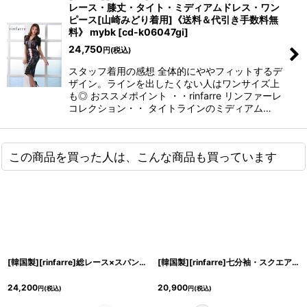
レース・膝丈・タイト・ミディアムドレス・ワン
ピース[山崎みどり着用]《送料＆代引き手数料無
料》 mybk
[
cd-k06047gi
]
24,750
円
(税込)
スタッフ着用の感想 全体的にややフィットするデ
ザイン。ラインを出したくない人はワンサイズ上
も◎ おススメポイント ・・rinfarre リンファーレ
コレクション・・ タイトラインのミディアム…
この商品を買った人は、こんな商品も買っています
[韓国製][rinfarre]総レース×スパン・飾りボタン・スクエアネック・七分袖・タイト・ミディアムドレス・ワンピース[山崎みどり着用]《送料＆代引き手数料無料》myall
[韓国製][rinfarre]七分袖・スクエアネック・ハイウエスト・シンプル・タイト・ミディアムドレス・ワンピース[山崎みどり・黒木麗奈着用][送料無料]myrd
24,200
20,900
円
(税込)
円
(税込)