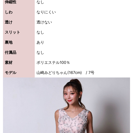
伸縮性
なし
しわ
なりにくい
透け
透けない
スリット
なし
裏地
あり
付属品
なし
素材
ポリエステル100％
モデル
山崎みどりちゃん(167cm) / 7号