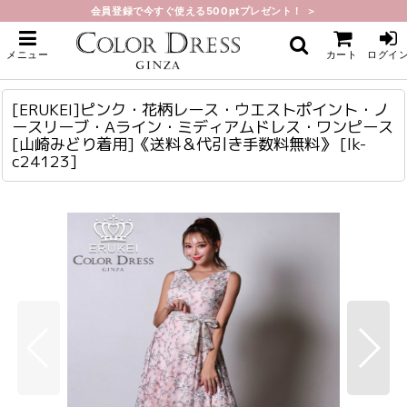
会員登録で今すぐ使える500ptプレゼント！ ＞
ホーム
>
ミディアム
>
[ERUKEI]ピンク・花柄レース・ウエストポイント・ノースリーブ・Aライン・
メニュー
カート
ログイ
ミディアムドレス・ワンピース[山崎みどり着用]《送料＆代引き手数料無料》
[ERUKEI]ピンク・花柄レース・ウエストポイント・ノースリーブ・Aライン・ミディアムドレス・ワンピース[山崎みどり着用]《送料＆代引き手数料無料》
lk-c24123
[ERUKEI]ピンク・花柄レース・ウエストポイント・ノ
ースリーブ・Aライン・ミディアムドレス・ワンピース
[山崎みどり着用]《送料＆代引き手数料無料》
[
lk-
c24123
]