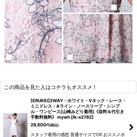
浴びながら、自分らしく、美しく。-
クワンピース
日常にある。エレガンスをひとさじー
シルエット。 夏の視線を独り占めする「夏の主役ラップロングドレス」
この商品を見た人はコチラもオススメ !
[ERUKEI]2WAY・ホワイト・Vネック・レース・
ミニドレス・Aライン・ノースリーブ・シンプ
ル・ワンピース[山崎みどり着用]《送料＆代引き
手数料無料》 mywh
[
lk-e2782
]
28,600
円
(税込)
スタッフ着用の感想 普通サイズでOK おススメポ