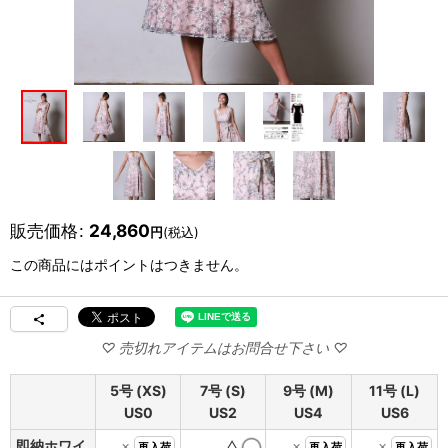
販売価格
:
24,860
円
(税込)
この商品にはポイントはつきません。
5号 (XS)
7号 (S)
9号 (M)
11号 (L)
US0
US2
US4
US6
即納ホワイ
×
△
×
×
再入荷
再入荷
再入荷