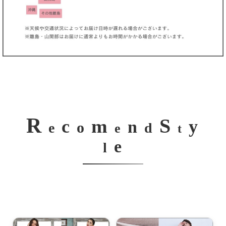
R
S
m
c
y
n
o
e
d
e
t
e
l