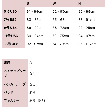
B
W
H
5号 US0
81－84cm
62－65cm
85－88cm
7号 US2
83－86cm
65－68cm
88－91cm
9号 US4
86－90cm
68－72cm
92－95cm
11号 US6
89－94cm
70－75cm
94－97cm
13号 US8
92－97cm
74－79cm
97－102cm
肩紐
なし
ストラップルー
なし
プ
ハンガーループ
なし
パッド
あり
ファスナー
あり (後ろ)