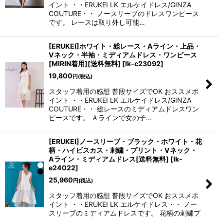
イント ・・ERUKEI LK エルケイドレス/GINZA
COUTURE・・ ノースリーブのドレスワンピース
です。 レースは取り外し可能…
[ERUKEI]ホワイト・総レース・Aライン・上品・
Vネック・半袖・ミディアムドレス・ワンピース
[MIRIN着用][送料無料]
[
lk-c23092
]
19,800
円
(税込)
スタッフ着用の感想 普段サイズでOK おススメポ
イント ・・ERUKEI LK エルケイドレス/GINZA
COUTURE・・ 総レースのミディアムドレスワン
ピースです。 Ａラインで女の子…
[ERUKEI]ノースリーブ・ブラック・ホワイト・花
柄・ハイビスカス・刺繍・プリント・Vネック・
Aライン・ミディアムドレス[送料無料]
[
lk-
e24022
]
25,960
円
(税込)
スタッフ着用の感想 普段サイズでOK おススメポ
イント ・・ERUKEI LK エルケイドレス・・ ノー
スリーブのミディアムドレスです。 花柄の刺繍プ