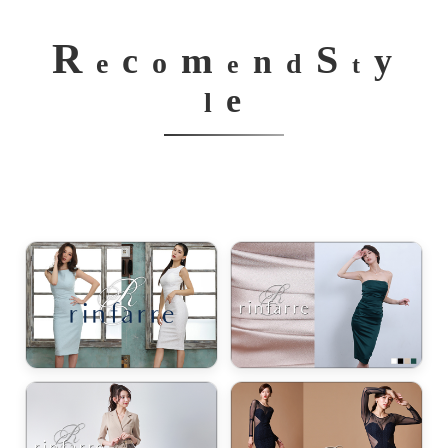
R
S
m
c
y
n
o
e
d
e
t
e
l