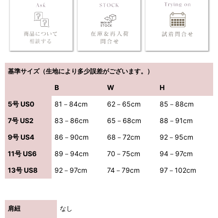
基準サイズ（生地により多少誤差がございます。）
B
W
H
5号 US0
81－84cm
62－65cm
85－88cm
7号 US2
83－86cm
65－68cm
88－91cm
9号 US4
86－90cm
68－72cm
92－95cm
11号 US6
89－94cm
70－75cm
94－97cm
13号 US8
92－97cm
74－79cm
97－102cm
肩紐
なし