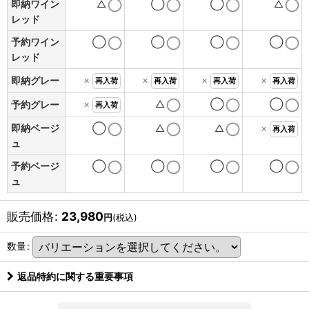
即納ワイン
△
◯
◯
△
レッド
予約ワイン
◯
◯
◯
◯
レッド
×
×
×
×
即納グレー
再入荷
再入荷
再入荷
再入荷
×
△
◯
◯
予約グレー
再入荷
即納ベージ
◯
△
△
×
再入荷
ュ
予約ベージ
◯
◯
◯
◯
ュ
販売価格
:
23,980
円
(税込)
数量
:
返品特約に関する重要事項