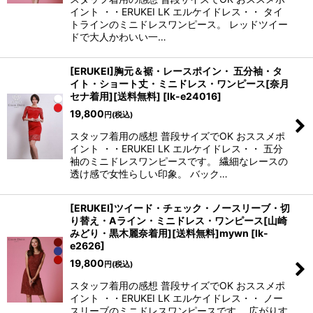
イント ・・ERUKEI LK エルケイドレス・・ タイ
トラインのミニドレスワンピース。 レッドツイー
ドで大人かわいい一…
[ERUKEI]胸元＆裾・レースポイン・ 五分袖・タ
イト・ショート丈・ミニドレス・ワンピース[奈月
セナ着用][送料無料]
[
lk-e24016
]
19,800
円
(税込)
スタッフ着用の感想 普段サイズでOK おススメポ
イント ・・ERUKEI LK エルケイドレス・・ 五分
袖のミニドレスワンピースです。 繊細なレースの
透け感で女性らしい印象。 バック…
[ERUKEI]ツイード・チェック・ノースリーブ・切
り替え・Aライン・ミニドレス・ワンピース[山崎
みどり・黒木麗奈着用][送料無料]mywn
[
lk-
e2626
]
19,800
円
(税込)
スタッフ着用の感想 普段サイズでOK おススメポ
イント ・・ERUKEI LK エルケイドレス・・ ノー
スリーブのミニドレスワンピースです。 広がりす