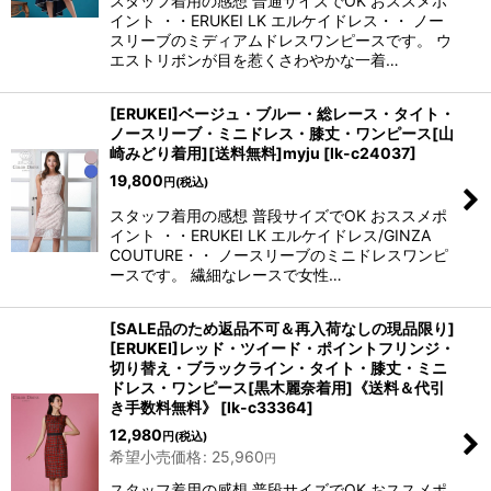
スタッフ着用の感想 普通サイズでOK おススメポ
イント ・・ERUKEI LK エルケイドレス・・ ノー
スリーブのミディアムドレスワンピースです。 ウ
エストリボンが目を惹くさわやかな一着…
[ERUKEI]ベージュ・ブルー・総レース・タイト・
ノースリーブ・ミニドレス・膝丈・ワンピース[山
崎みどり着用][送料無料]myju
[
lk-c24037
]
19,800
円
(税込)
スタッフ着用の感想 普段サイズでOK おススメポ
イント ・・ERUKEI LK エルケイドレス/GINZA
COUTURE・・ ノースリーブのミニドレスワンピ
ースです。 繊細なレースで女性…
[SALE品のため返品不可＆再入荷なしの現品限り]
[ERUKEI]レッド・ツイード・ポイントフリンジ・
切り替え・ブラックライン・タイト・膝丈・ミニ
ドレス・ワンピース[黒木麗奈着用]《送料＆代引
き手数料無料》
[
lk-c33364
]
12,980
円
(税込)
希望小売価格
:
25,960
円
スタッフ着用の感想 普段サイズでOK おススメポ