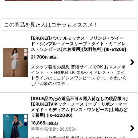
この商品を見た人はコチラもオススメ !
[ERUKEI]パステルミックス・フリンジ・ツイー
ド・シンプル・ノースリーブ・タイト・ミニドレ
ス・ワンピース[れお着用][送料無料]
[
lk-e1269
]
21,780
円
(税込)
スタッフ着用の感想 普段サイズでOK おススメポ
イント ・・ERUKEI LK エルケイドレス・・ タイ
トラインのミニドレスワンピースです。 かわいら
しい印象のパステ…
[SALE品のため返品不可＆再入荷なしの現品限り]
[ERUKEI]Vネック・ノースリーブ・リボン・マー
メイド・ミディアムドレス・ワンピース[山崎みど
り着用]
[
lk-e22086
]
18,865
円
(税込)
希望小売価格
:
26,950
円