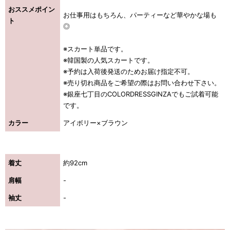
おススメポイン
お仕事用はもちろん、パーティーなど華やかな場も
ト
◎
※スカート単品です。
※韓国製の人気スカートです。
※予約は入荷後発送のためお届け指定不可。
※売り切れ商品をご希望の際はお問い合わせ下さい。
※銀座七丁目のCOLORDRESSGINZAでもご試着可能
です。
カラー
アイボリー×ブラウン
着丈
約92cm
肩幅
-
袖丈
-