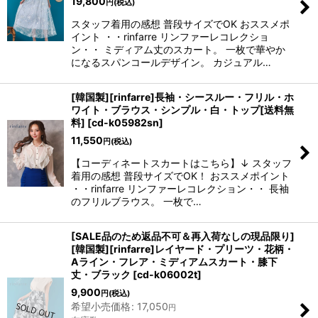
19,800
円
(税込)
スタッフ着用の感想 普段サイズでOK おススメポ
イント ・・rinfarre リンファーレコレクショ
ン・・ ミディアム丈のスカート。 一枚で華やか
になるスパンコールデザイン。 カジュアル…
[韓国製][rinfarre]長袖・シースルー・フリル・ホ
ワイト・ブラウス・シンプル・白・トップ[送料無
料]
[
cd-k05982sn
]
11,550
円
(税込)
【コーディネートスカートはこちら】↓ スタッフ
着用の感想 普段サイズでOK！ おススメポイント
・・rinfarre リンファーレコレクション・・ 長袖
のフリルブラウス。 一枚で…
[SALE品のため返品不可＆再入荷なしの現品限り]
[韓国製][rinfarre]レイヤード・プリーツ・花柄・
Aライン・フレア・ミディアムスカート・膝下
丈・ブラック
[
cd-k06002t
]
9,900
円
(税込)
希望小売価格
:
17,050
円