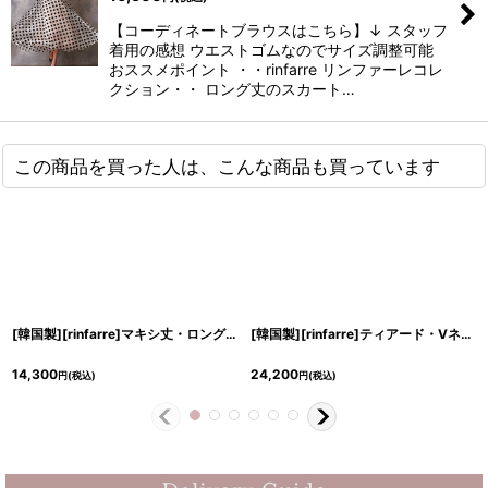
【コーディネートブラウスはこちら】↓ スタッフ
着用の感想 ウエストゴムなのでサイズ調整可能
おススメポイント ・・rinfarre リンファーレコレ
クション・・ ロング丈のスカート…
この商品を買った人は、こんな商品も買っています
[韓国製][rinfarre]マキシ丈・ロングスカート・総レース・ウエストリボン＆コルセット風・Aライン・プリーツ[黒木麗奈着用][送料無料]
[韓国製][rinfarre]ティアード・Vネック・首元リボン・Aライン・フリル・マキシ丈・ロングドレス・ワンピース[黒木麗奈着用]《送料＆代引き手数料無料》
14,300
24,200
円
(税込)
円
(税込)