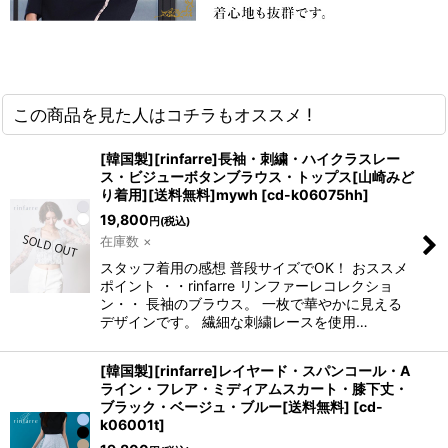
この商品を見た人はコチラもオススメ !
[韓国製][rinfarre]長袖・刺繍・ハイクラスレー
ス・ビジューボタンブラウス・トップス[山崎みど
り着用][送料無料]mywh
[
cd-k06075hh
]
19,800
円
(税込)
在庫数 ×
スタッフ着用の感想 普段サイズでOK！ おススメ
ポイント ・・rinfarre リンファーレコレクショ
ン・・ 長袖のブラウス。 一枚で華やかに見える
デザインです。 繊細な刺繍レースを使用…
[韓国製][rinfarre]レイヤード・スパンコール・A
ライン・フレア・ミディアムスカート・膝下丈・
ブラック・ベージュ・ブルー[送料無料]
[
cd-
k06001t
]