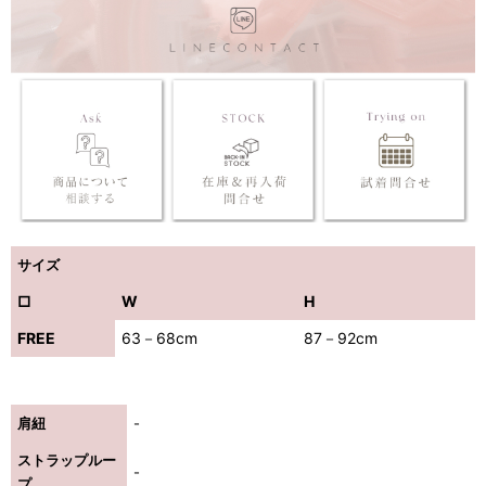
サイズ
□
W
H
FREE
63－68cm
87－92cm
肩紐
-
ストラップルー
-
プ