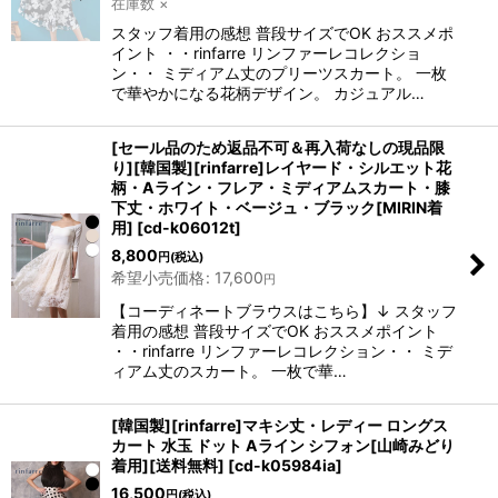
在庫数 ×
スタッフ着用の感想 普段サイズでOK おススメポ
イント ・・rinfarre リンファーレコレクショ
ン・・ ミディアム丈のプリーツスカート。 一枚
で華やかになる花柄デザイン。 カジュアル…
[セール品のため返品不可＆再入荷なしの現品限
り][韓国製][rinfarre]レイヤード・シルエット花
柄・Aライン・フレア・ミディアムスカート・膝
下丈・ホワイト・ベージュ・ブラック[MIRIN着
用]
[
cd-k06012t
]
8,800
円
(税込)
希望小売価格
:
17,600
円
【コーディネートブラウスはこちら】↓ スタッフ
着用の感想 普段サイズでOK おススメポイント
・・rinfarre リンファーレコレクション・・ ミデ
ィアム丈のスカート。 一枚で華…
[韓国製][rinfarre]マキシ丈・レディー ロングス
カート 水玉 ドット Aライン シフォン[山崎みどり
着用][送料無料]
[
cd-k05984ia
]
16,500
円
(税込)