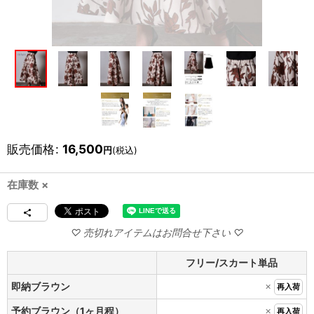
販売価格
:
16,500
円
(税込)
在庫数 ×
フリー/スカート単品
×
即納ブラウン
再入荷
×
予約ブラウン（1ヶ月程）
再入荷