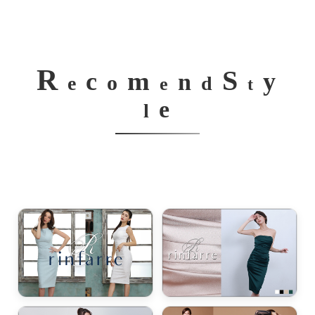
R
S
m
c
y
n
o
e
d
e
t
e
l