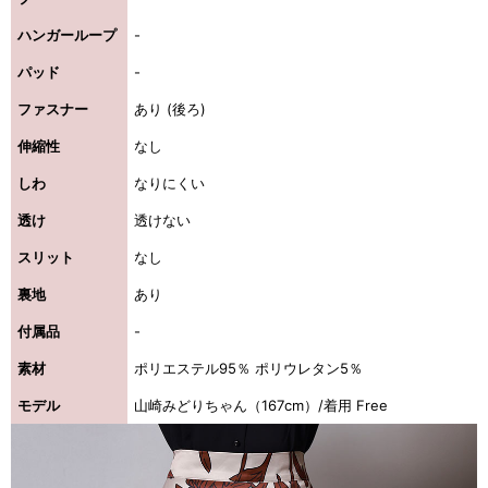
ハンガーループ
-
パッド
-
ファスナー
あり (後ろ)
伸縮性
なし
しわ
なりにくい
透け
透けない
スリット
なし
裏地
あり
付属品
-
素材
ポリエステル95％ ポリウレタン5％
モデル
山崎みどりちゃん（167cm）/着用 Free