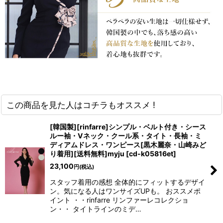
この商品を見た人はコチラもオススメ !
[韓国製][rinfarre]シンプル・ベルト付き・シース
ルー袖・Vネック・クール系・タイト・長袖・ミ
ディアムドレス・ワンピース[黒木麗奈・山崎みど
り着用][送料無料]myju
[
cd-k05816et
]
23,100
円
(税込)
スタッフ着用の感想 全体的にフィットするデザイ
ン。気になる人はワンサイズUPも。 おススメポ
イント ・・rinfarre リンファーレコレクショ
ン・・ タイトラインのミデ…