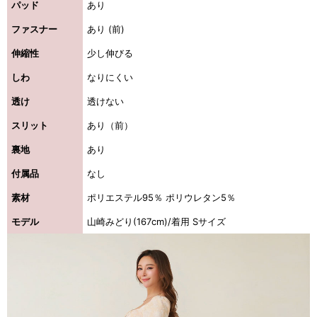
パッド
あり
ファスナー
あり (前)
伸縮性
少し伸びる
しわ
なりにくい
透け
透けない
スリット
あり（前）
裏地
あり
付属品
なし
素材
ポリエステル95％ ポリウレタン5％
モデル
山崎みどり(167cm)/着用 Sサイズ