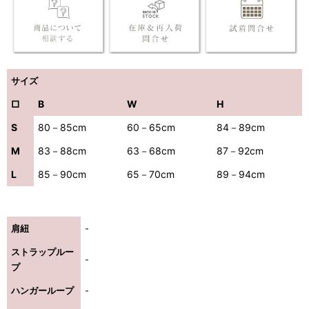
サイズ
□
B
W
H
S
80－85cm
60－65cm
84－89cm
M
83－88cm
63－68cm
87－92cm
L
85－90cm
65－70cm
89－94cm
肩紐
-
ストラップルー
-
プ
ハンガーループ
-