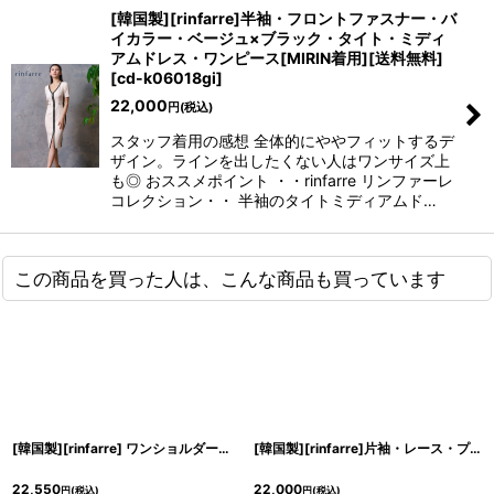
[韓国製][rinfarre]半袖・フロントファスナー・バ
イカラー・ベージュ×ブラック・タイト・ミディ
アムドレス・ワンピース[MIRIN着用][送料無料]
[
cd-k06018gi
]
22,000
円
(税込)
スタッフ着用の感想 全体的にややフィットするデ
ザイン。ラインを出したくない人はワンサイズ上
も◎ おススメポイント ・・rinfarre リンファーレ
コレクション・・ 半袖のタイトミディアムド…
この商品を買った人は、こんな商品も買っています
[韓国製][rinfarre] ワンショルダー・ポイントレース・ミディアムドレス・タイト・ワンピース[山崎みどりちゃん着用] <<代引き手数料・送料無料>>myju
[韓国製][rinfarre]片袖・レース・プチハイネック・マーメイド・ライトグレー・ミディアムドレス・ワンピース[山崎みどり着用]mygy[送料無料]
22,550
22,000
円
(税込)
円
(税込)