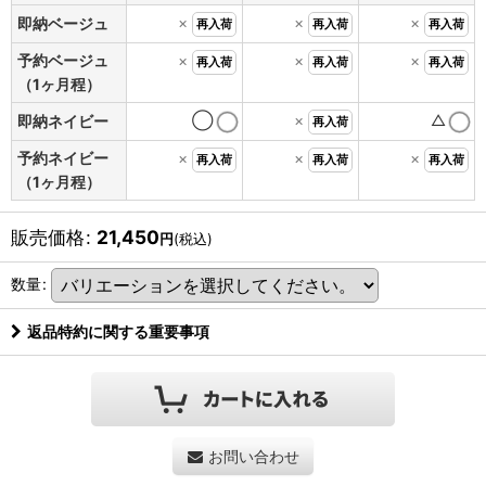
×
×
×
即納ベージュ
再入荷
再入荷
再入荷
予約ベージュ
×
×
×
再入荷
再入荷
再入荷
（1ヶ月程）
◯
×
△
即納ネイビー
再入荷
予約ネイビー
×
×
×
再入荷
再入荷
再入荷
（1ヶ月程）
販売価格
:
21,450
円
(税込)
数量
:
返品特約に関する重要事項
お問い合わせ