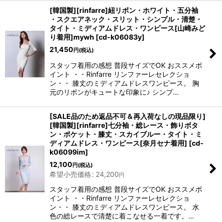
[韓国製][rinfarre]紐リボン・ホワイト・五分袖
・スクエアネック・スリット・シンプル・清楚・
タイト・ミディアムドレス・ワンピース[山崎みど
り着用]mywh
[
cd-k06083y
]
21,450
円
(税込)
スタッフ着用の感想 普段サイズでOK おススメポ
イント ・・Rinfarre リンファーレセレクショ
ン・・ 膝丈のミディアムドレスワンピース。 胸
元のリボンがキュートな印象に♪ シンプ…
[SALE品のため返品不可＆再入荷なしの現品限り]
[韓国製][rinfarre]七分袖・総レース・飾りボタ
ン・ポケット・膝丈・スカイブルー・タイト・ミ
ディアムドレス・ワンピース[奈月セナ着用]
[
cd-
k06099im
]
12,100
円
(税込)
希望小売価格
:
24,200
円
スタッフ着用の感想 普段サイズでOK おススメポ
イント ・・Rinfarre リンファーレセレクショ
ン・・ 膝丈のミディアムドレスワンピース。 水
色の総レースで清楚に着こなせる一着です。…