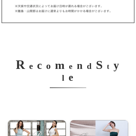
R
S
m
c
y
n
o
e
d
e
t
e
l