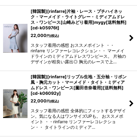
[韓国製][rinfarre]片袖・レース・プチハイネッ
ク・マーメイド・ライトグレー・ミディアムドレ
ス・ワンピース[山崎みどり着用]mygy[送料無料]
[
cd-k05976t
]
22,000
円
(税込)
スタッフ着用の感想 おススメポイント ・・
rinfarre リンファーレコレクション・・ マーメイ
ドラインのミディアムドレスワンピース。 片袖の
デザインが程良い露出◎ 胸元のレースで上…
[韓国製][rinfarre]リップル生地・五分袖・リボン
風・胸元カット・マーメイド・タイト・ミディア
ムドレス・ワンピース[薗田杏奈着用][送料無料]
[
cd-k06092y
]
22,000
円
(税込)
スタッフ着用の感想 全体的にフィットするデザイ
ン。気になる人はワンサイズUPも。 おススメポ
イント ・・rinfarre リンファーレコレクショ
ン・・ タイトラインのミディア…