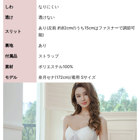
しわ
なりにくい
透け
透けない
あり(左前 約82cmのうち15cmはファスナーで調節可
スリット
能)
裏地
あり
付属品
ストラップ
素材
ポリエステル100%
モデル
奈月セナ(172cm)/着用 Sサイズ