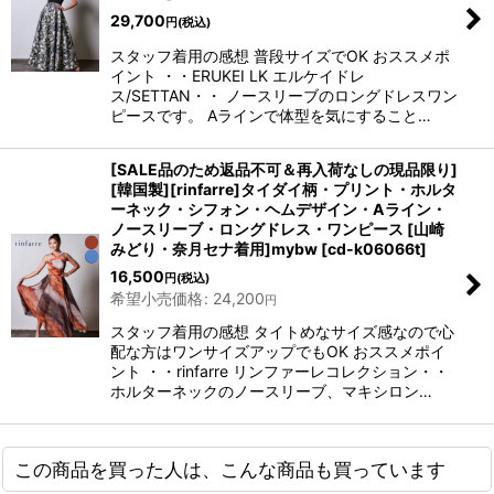
29,700
円
(税込)
スタッフ着用の感想 普段サイズでOK おススメポ
イント ・・ERUKEI LK エルケイドレ
ス/SETTAN・・ ノースリーブのロングドレスワン
ピースです。 Aラインで体型を気にすること…
[SALE品のため返品不可＆再入荷なしの現品限り]
[韓国製][rinfarre]タイダイ柄・プリント・ホルタ
ーネック・シフォン・ヘムデザイン・Aライン・
ノースリーブ・ロングドレス・ワンピース [山崎
みどり・奈月セナ着用]mybw
[
cd-k06066t
]
16,500
円
(税込)
希望小売価格
:
24,200
円
スタッフ着用の感想 タイトめなサイズ感なので心
配な方はワンサイズアップでもOK おススメポイ
ント ・・rinfarre リンファーレコレクション・・
ホルターネックのノースリーブ、マキシロン…
この商品を買った人は、こんな商品も買っています