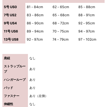
5号 US0
81－84cm
62－65cm
85－88cm
7号 US2
83－86cm
65－68cm
88－91cm
9号 US4
86－90cm
68－72cm
92－95cm
11号 US6
89－94cm
70－75cm
94－97cm
13号 US8
92－97cm
74－79cm
97－102cm
肩紐
なし
ストラップルー
あり
プ
ハンガーループ
あり
パッド
あり
ファスナー
あり（左側）
伸縮性
なし