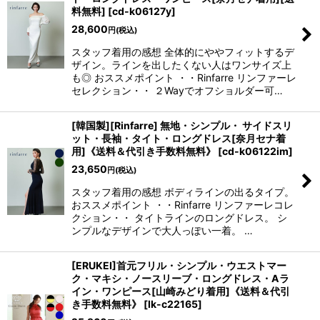
料無料]
[
cd-k06127y
]
28,600
円
(税込)
スタッフ着用の感想 全体的にややフィットするデ
ザイン。ラインを出したくない人はワンサイズ上
も◎ おススメポイント ・・Rinfarre リンファーレ
セレクション・・ ２Wayでオフショルダー可…
[韓国製][Rinfarre] 無地・シンプル・ サイドスリ
ット・長袖・タイト・ロングドレス[奈月セナ着
用]《送料＆代引き手数料無料》
[
cd-k06122im
]
23,650
円
(税込)
スタッフ着用の感想 ボディラインの出るタイプ。
おススメポイント ・・Rinfarre リンファーレコレ
クション・・ タイトラインのロングドレス。 シ
ンプルなデザインで大人っぽい一着。 …
[ERUKEI]首元フリル・シンプル・ウエストマー
ク・マキシ・ノースリーブ・ロングドレス・Aラ
イン・ワンピース[山崎みどり着用]《送料＆代引
き手数料無料》
[
lk-c22165
]