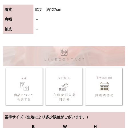
着丈
脇丈 約127cm
肩幅
－
袖丈
－
基準サイズ（生地により多少誤差がございます。）
B
W
H