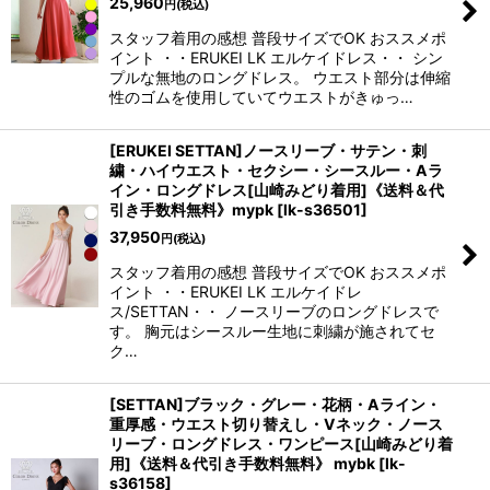
25,960
円
(税込)
スタッフ着用の感想 普段サイズでOK おススメポ
イント ・・ERUKEI LK エルケイドレス・・ シン
プルな無地のロングドレス。 ウエスト部分は伸縮
性のゴムを使用していてウエストがきゅっ…
[ERUKEI SETTAN]ノースリーブ・サテン・刺
繍・ハイウエスト・セクシー・シースルー・Aラ
イン・ロングドレス[山崎みどり着用]《送料＆代
引き手数料無料》mypk
[
lk-s36501
]
37,950
円
(税込)
スタッフ着用の感想 普段サイズでOK おススメポ
イント ・・ERUKEI LK エルケイドレ
ス/SETTAN・・ ノースリーブのロングドレスで
す。 胸元はシースルー生地に刺繍が施されてセ
ク…
[SETTAN]ブラック・グレー・花柄・Aライン・
重厚感・ウエスト切り替えし・Vネック・ノース
リーブ・ロングドレス・ワンピース[山崎みどり着
用]《送料＆代引き手数料無料》 mybk
[
lk-
s36158
]