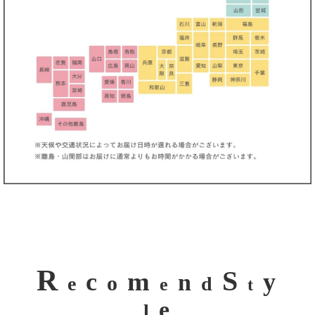
R
S
m
c
y
n
o
e
d
e
t
e
l