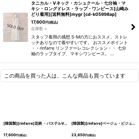
タニカル・Vネック・カシュクール・七分袖・マ
キシ・ロングドレス・ラップ・ワンピース[山崎み
どり着用][送料無料]mygr
[
cd-k05998ap
]
17,600
円
(税込)
在庫数 ×
スタッフ着用の感想 S-Mの方におススメ。ストレ
ッチありなので着やすいです。 おススメポイント
・・rinfarre リンファーレコレクション・・ 七分
袖のラップタイプ、マキシワンピース。 …
この商品を買った人は、こんな商品も買っています
[韓国製][rinfarre]花柄 ・パステルVネック・カシュクール・七分袖・マキシ・ロングドレス・ワンピース[MIRIN着用][送料無料]
[韓国製][rinfarre]ベージュ・ビジュー・七分袖・フリル・Vネック・タイト・ミディアムドレス・ワンピース[山崎みどり着用][送料無料]myju
17,600
23,650
円
(税込)
円
(税込)