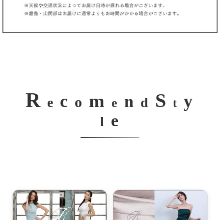
R
S
m
c
y
n
o
e
d
e
t
e
l