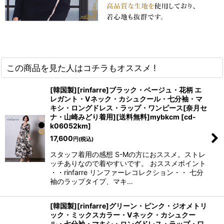
この商品を見た人はコチラもオススメ !
[韓国製][rinfarre]ブラック・ベージュ・花柄 エ
レガント・Vネック・カシュクール・七分袖・マ
キシ・ロングドレス・ラップ・ワンピース[奈月セ
ナ・山崎みどり着用][送料無料]mybkcm
[
cd-
k06052km
]
17,600
円
(税込)
スタッフ着用の感想 S-Mの方におススメ。ストレ
ッチありなので着やすいです。 おススメポイント
・・rinfarre リンファーレコレクション・・ 七分
袖のラップタイプ、マキ…
[韓国製][rinfarre]グリーン・ピンク・ジオメトリ
ック・ミックスカラー・Vネック・カシュクー
ル・七分袖・マキシ・ロングドレス・ラップ・ワ