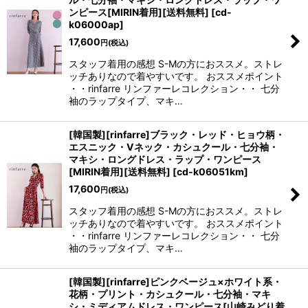
ンピース[MIRIN着用][送料無料]
[
cd-
k06000ap
]
17,600
円
(税込)
スタッフ着用の感想 S-Mの方におススメ。ストレ
ッチありなので着やすいです。 おススメポイント
・・rinfarre リンファーレコレクション・・ 七分
袖のラップタイプ、マキ…
[韓国製][rinfarre]ブラック・レッド・ヒョウ柄・
エスニック・Vネック・カシュクール・七分袖・
マキシ・ロングドレス・ラップ・ワンピース
[MIRIN着用][送料無料]
[
cd-k06051km
]
17,600
円
(税込)
スタッフ着用の感想 S-Mの方におススメ。ストレ
ッチありなので着やすいです。 おススメポイント
・・rinfarre リンファーレコレクション・・ 七分
袖のラップタイプ、マキ…
[韓国製][rinfarre]ピンクベージュ×ホワイト系・
花柄・プリント・カシュクール・七分袖・マキ
シ・ミディアムドレス・ワンピース[山崎みどり着