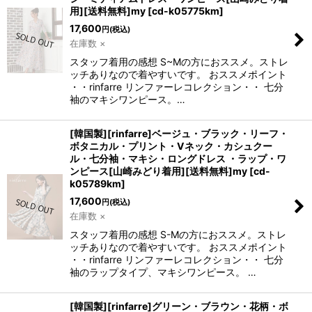
用][送料無料]my
[
cd-k05775km
]
17,600
円
(税込)
在庫数 ×
スタッフ着用の感想 S~Mの方におススメ。ストレ
ッチありなので着やすいです。 おススメポイント
・・rinfarre リンファーレコレクション・・ 七分
袖のマキシワンピース。…
[韓国製][rinfarre]ベージュ・ブラック・リーフ・
ボタニカル・プリント・Vネック・カシュクー
ル・七分袖・マキシ・ロングドレス ・ラップ・ワ
ンピース[山崎みどり着用][送料無料]my
[
cd-
k05789km
]
17,600
円
(税込)
在庫数 ×
スタッフ着用の感想 S-Mの方におススメ。ストレ
ッチありなので着やすいです。 おススメポイント
・・rinfarre リンファーレコレクション・・ 七分
袖のラップタイプ、マキシワンピース。 …
[韓国製][rinfarre]グリーン・ブラウン・花柄・ボ