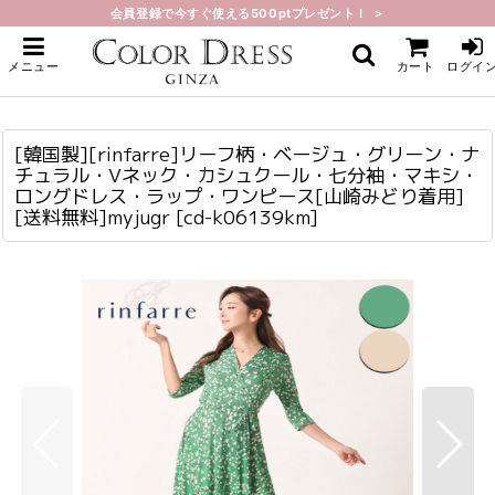
会員登録で今すぐ使える500ptプレゼント！ ＞
ホーム
>
ミディアム
>
[韓国製][rinfarre]リーフ柄・ベージュ・グリーン・ナチュラル・Vネック・カシ
メニュー
カート
ログイ
ュクール・七分袖・マキシ・ロングドレス・ラップ・ワンピース[山崎みどり着
用][送料無料]myjugr
[韓国製][rinfarre]リーフ柄・ベージュ・グリーン・ナチュラル・Vネック・カシュクール・七分袖・マキシ・ロングドレス・ラップ・ワンピース[山崎みどり着用][送料無料]myjugr
cd-k06139km
[韓国製][rinfarre]リーフ柄・ベージュ・グリーン・ナ
チュラル・Vネック・カシュクール・七分袖・マキシ・
ロングドレス・ラップ・ワンピース[山崎みどり着用]
[送料無料]myjugr
[
cd-k06139km
]