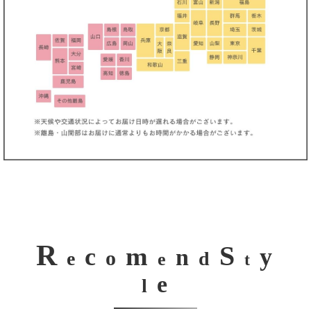
R
S
m
c
y
n
o
e
d
e
t
e
l