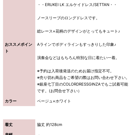
・・ERUKEI LK エルケイドレス/SETTAN・・
ノースリーブのロングドレスです。
総レース×花柄のデザインがとってもキュート♪
おススメポイン
Aラインでボディラインもすっきりした印象♪
ト
演奏会などはもちろん特別な日に着たい一着。
※予約は入荷後発送のためお届け指定不可。
※売り切れ商品をご希望の際はお問い合わせ下さい。
※銀座七丁目のCOLORDRESSGINZAでもご試着可能
です。(お問合せ下さい）
カラー
ベージュ×ホワイト
着丈
脇丈 約128cm
肩幅
－