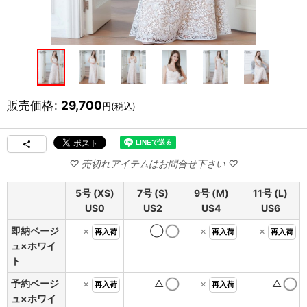
販売価格
:
29,700
円
(税込)
5号 (XS)
7号 (S)
9号 (M)
11号 (L)
US0
US2
US4
US6
即納ベージ
×
◯
×
×
再入荷
再入荷
再入荷
ュ×ホワイ
ト
予約ベージ
×
△
×
△
再入荷
再入荷
ュ×ホワイ