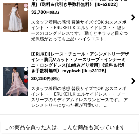
用]《送料＆代引き手数料無料》
[
lk-e2622
]
32,780
円
(税込)
スタッフ着用の感想 普通サイズでOK おススメポ
イント ・・ERUKEI LK エルケイドレス・・ 総レ
ースのロングドレスです。 動くとキラッと目立つ
光沢感がとっても上品♪ ハイウエスト…
[ERUKEI]レース・チュール・アシンメトリーデザ
イン・胸元Vカット・ノースリーブ・インナーミ
ニ・ロングドレス[山崎みどり着用]《送料＆代引
き手数料無料》 mypkwh
[
lk-s31125
]
30,250
円
(税込)
スタッフ着用の感想 普段サイズでOK おススメポ
イント ・・ERUKEI LK エルケイドレス・・ ノー
スリーブのミディアムドレスワンピースです。 ア
シンメトリーになった裾が可愛い♪。 …
この商品を買った人は、こんな商品も買っています