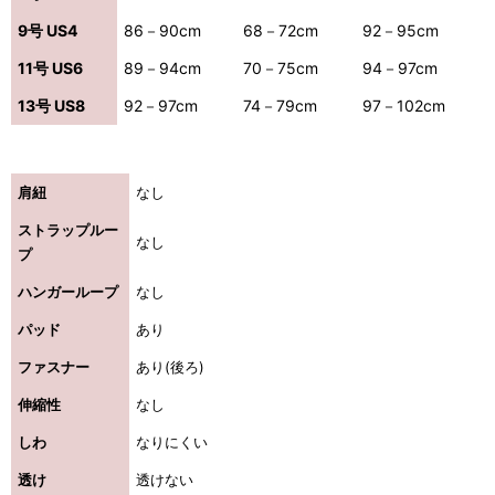
9号 US4
86－90cm
68－72cm
92－95cm
11号 US6
89－94cm
70－75cm
94－97cm
13号 US8
92－97cm
74－79cm
97－102cm
肩紐
なし
ストラップルー
なし
プ
ハンガーループ
なし
パッド
あり
ファスナー
あり(後ろ)
伸縮性
なし
しわ
なりにくい
透け
透けない