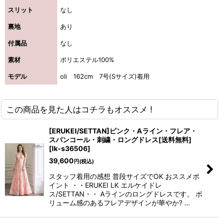
スリット
なし
裏地
あり
付属品
なし
素材
ポリエステル100%
モデル
oli 162cm 7号(Sサイズ)着用
この商品を見た人はコチラもオススメ !
[ERUKEI/SETTAN]ピンク・Aライン・フレア・
スパンコール・刺繍・ロングドレス[送料無料]
[
lk-s36506
]
39,600
円
(税込)
スタッフ着用の感想 普段サイズでOK おススメポ
イント ・・ERUKEI LK エルケイドレ
ス/SETTAN・・ Aラインのロングドレスです。 ボ
リューム感のあるフレアデザインが華やか? …