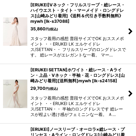
[ERUKEI]Vネック・フリルスリーブ・総レース・
ハイウエスト・タイト・マーメイド・ロングドレ
ス[山崎みどり着用]《送料＆代引き手数料無料》
mywh
[
lk-s37088
]
35,860
円
(税込)
スタッフ着用の感想 普段サイズでOK おススメポ
イント ・・ERUKEI LK エルケイドレ
ス/SETTAN・・ フリルスリーブのロングドレスで
す。 総レースがエレガントな一着。 マー…
[ERUKEI SETTAN]ホワイト・総レース・Aライ
ン・上品・Vネック・半袖・花・ロングドレス[山
崎みどり着用][送料無料]mywh
[
lk-s24158
]
29,700
円
(税込)
スタッフ着用の感想 普段サイズでOK おススメポ
イント ・・ERUKEI LK エルケイドレ
ス/SETTAN・・ 半袖のロングドレスです 総レー
スが程よい透け感がフェミニンな一着。 Ａ…
[ERUKEI]ノースリーブ・オーロラ×総レース・プ
リンセス・Aライン・ロングドレス[山崎みどり着