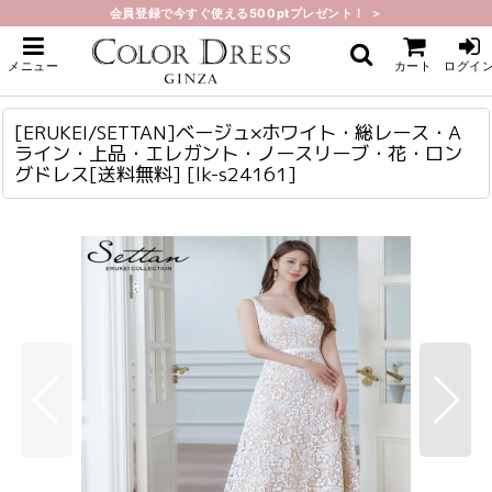
会員登録で今すぐ使える500ptプレゼント！ ＞
ホーム
>
ロング・マキシ
>
[ERUKEI/SETTAN]ベージュ×ホワイト・総レース・Aライン・上品・エレガン
メニュー
カート
ログイ
ト・ノースリーブ・花・ロングドレス[送料無料]
[ERUKEI/SETTAN]ベージュ×ホワイト・総レース・Aライン・上品・エレガント・ノースリーブ・花・ロングドレス[送料無料]
lk-s24161
[ERUKEI/SETTAN]ベージュ×ホワイト・総レース・A
ライン・上品・エレガント・ノースリーブ・花・ロン
グドレス[送料無料]
[
lk-s24161
]