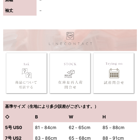
袖丈
－
基準サイズ（生地により多少誤差がございます。）
◇
B
W
H
5号 US0
81－84cm
62－65cm
85－88cm
7号 US2
83－86cm
65－68cm
88－91cm