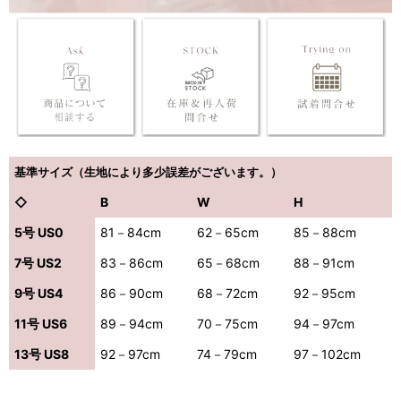
基準サイズ（生地により多少誤差がございます。）
◇
B
W
H
5号 US0
81－84cm
62－65cm
85－88cm
7号 US2
83－86cm
65－68cm
88－91cm
9号 US4
86－90cm
68－72cm
92－95cm
11号 US6
89－94cm
70－75cm
94－97cm
13号 US8
92－97cm
74－79cm
97－102cm