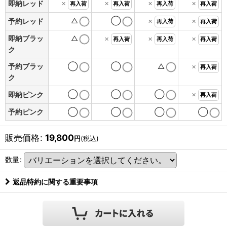
×
×
×
×
即納レッド
再入荷
再入荷
再入荷
再入荷
△
◯
×
×
予約レッド
再入荷
再入荷
即納ブラッ
△
×
×
×
再入荷
再入荷
再入荷
ク
予約ブラッ
◯
◯
△
×
再入荷
ク
◯
◯
◯
×
即納ピンク
再入荷
予約ピンク
◯
◯
◯
◯
販売価格
:
19,800
円
(税込)
数量
:
返品特約に関する重要事項