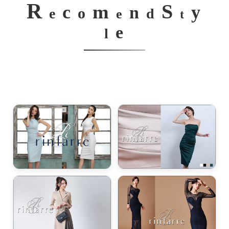
R
S
m
c
y
n
o
e
d
e
t
e
l
き立てる一着。
ンピース