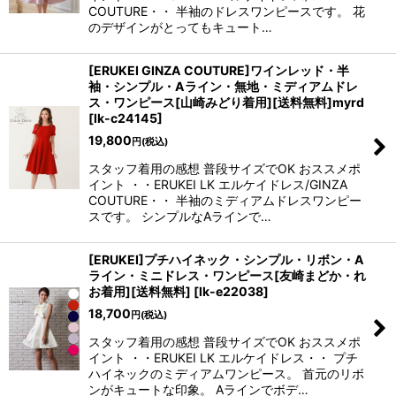
COUTURE・・ 半袖のドレスワンピースです。 花
のデザインがとってもキュート…
[ERUKEI GINZA COUTURE]ワインレッド・半
袖・シンプル・Aライン・無地・ミディアムドレ
ス・ワンピース[山崎みどり着用][送料無料]myrd
[
lk-c24145
]
19,800
円
(税込)
スタッフ着用の感想 普段サイズでOK おススメポ
イント ・・ERUKEI LK エルケイドレス/GINZA
COUTURE・・ 半袖のミディアムドレスワンピー
スです。 シンプルなAラインで…
[ERUKEI]プチハイネック・シンプル・リボン・A
ライン・ミニドレス・ワンピース[友崎まどか・れ
お着用][送料無料]
[
lk-e22038
]
18,700
円
(税込)
スタッフ着用の感想 普段サイズでOK おススメポ
イント ・・ERUKEI LK エルケイドレス・・ プチ
ハイネックのミディアムワンピース。 首元のリボ
ンがキュートな印象。 Aラインでボデ…