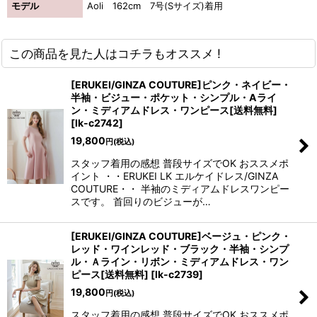
モデル
Aoli 162cm 7号(Sサイズ)着用
この商品を見た人はコチラもオススメ !
[ERUKEI/GINZA COUTURE]ピンク・ネイビー・
半袖・ビジュー・ポケット・シンプル・Aライ
ン・ミディアムドレス・ワンピース[送料無料]
[
lk-c2742
]
19,800
円
(税込)
スタッフ着用の感想 普段サイズでOK おススメポ
イント ・・ERUKEI LK エルケイドレス/GINZA
COUTURE・・ 半袖のミディアムドレスワンピー
スです。 首回りのビジューが…
[ERUKEI/GINZA COUTURE]ベージュ・ピンク・
レッド・ワインレッド・ブラック・半袖・シンプ
ル・Ａライン・リボン・ミディアムドレス・ワン
ピース[送料無料]
[
lk-c2739
]
19,800
円
(税込)
スタッフ着用の感想 普段サイズでOK おススメポ