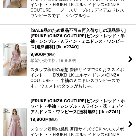
イント ・・ERUKEI LK エルケイドレス/GINZA
COUTURE・・ ノースリーブのミディアムドレス
ワンピースです。 シンプルな…
[SALE品のため返品不可＆再入荷なしの現品限り]
[ERUKEI/GINZA COUTURE]ピンク・レッド・半
袖・シンプル・Ａライン・ミニドレス・ワンピー
ス[送料無料]
[
lk-c2740
]
9,900
円
(税込)
希望小売価格
:
19,800
円
スタッフ着用の感想 普段サイズでOK おススメポ
イント ・・ERUKEI LK エルケイドレス/GINZA
COUTURE・・ 半袖のミニドレスワンピースで
す。 ウエストのタックがおしゃ…
[ERUKEI/GINZA COUTURE]ピンク・レッド・ホ
ワイト・半袖・シンプル・Ａライン・花・ミディ
アムドレス・ワンピース[送料無料]
[
lk-c2741
]
19,800
円
(税込)
スタッフ着用の感想 普段サイズでOK おススメポ
イント ・・ERUKEI LK エルケイドレス/GINZA