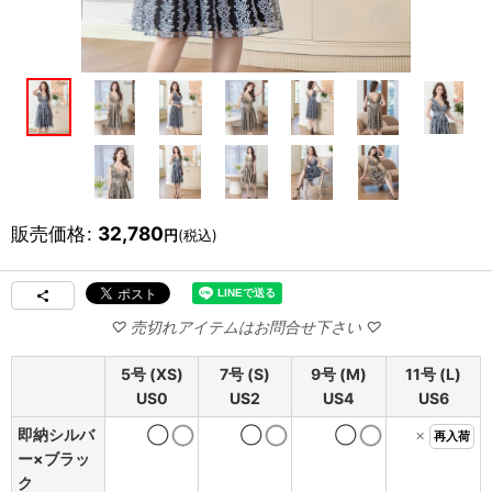
販売価格
:
32,780
円
(税込)
5号 (XS)
7号 (S)
9号 (M)
11号 (L)
US0
US2
US4
US6
即納シルバ
◯
◯
◯
×
再入荷
ー×ブラッ
ク