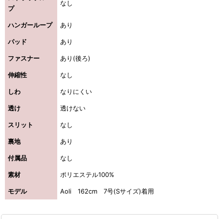
なし
プ
ハンガーループ
あり
パッド
あり
ファスナー
あり(後ろ)
伸縮性
なし
しわ
なりにくい
透け
透けない
スリット
なし
裏地
あり
付属品
なし
素材
ポリエステル100%
モデル
Aoli 162cm 7号(Sサイズ)着用