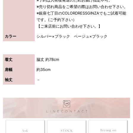
※売り切れ商品をご希望の際はお問い合わせ下さい。
※銀座七丁目のCOLORDRESSGINZAでもご試着可能
です。(ご予約下さい）
【ご来店前にお問い合わせ下さい。】
カラー
シルバー×ブラック ベージュ×ブラック
着丈
脇丈 約78cm
肩幅
約35cm
袖丈
－