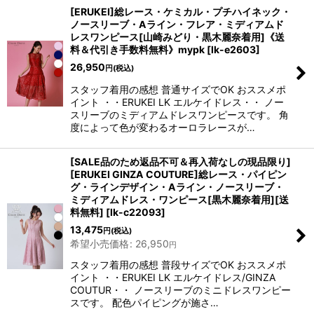
[ERUKEI]総レース・ケミカル・プチハイネック・
ノースリーブ・Aライン・フレア・ミディアムド
レスワンピース[山崎みどり・黒木麗奈着用]《送
料＆代引き手数料無料》mypk
[
lk-e2603
]
26,950
円
(税込)
スタッフ着用の感想 普通サイズでOK おススメポ
イント ・・ERUKEI LK エルケイドレス・・ ノー
スリーブのミディアムドレスワンピースです。 角
度によって色が変わるオーロラレースが…
[SALE品のため返品不可＆再入荷なしの現品限り]
[ERUKEI GINZA COUTURE]総レース・パイピン
グ・ラインデザイン・Aライン・ノースリーブ・
ミディアムドレス・ワンピース[黒木麗奈着用][送
料無料]
[
lk-c22093
]
13,475
円
(税込)
希望小売価格
:
26,950
円
スタッフ着用の感想 普段サイズでOK おススメポ
イント ・・ERUKEI LK エルケイドレス/GINZA
COUTUR・・ ノースリーブのミニドレスワンピー
スです。 配色パイピングが施さ…