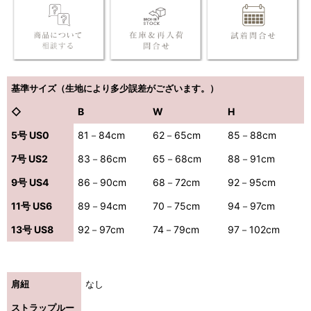
基準サイズ（生地により多少誤差がございます。）
◇
B
W
H
5号 US0
81－84cm
62－65cm
85－88cm
7号 US2
83－86cm
65－68cm
88－91cm
9号 US4
86－90cm
68－72cm
92－95cm
11号 US6
89－94cm
70－75cm
94－97cm
13号 US8
92－97cm
74－79cm
97－102cm
肩紐
なし
ストラップルー