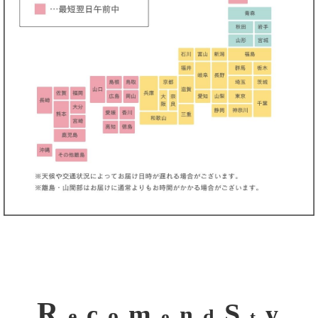
R
S
m
c
y
n
o
e
d
e
t