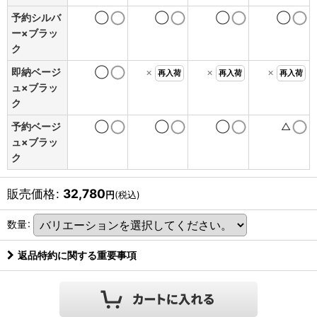
予約シルバ
◯
◯
◯
◯
ー×ブラッ
ク
即納ベージ
◯
×
×
×
再入荷
再入荷
再入荷
ュ×ブラッ
ク
予約ベージ
◯
◯
◯
△
ュ×ブラッ
ク
販売価格
:
32,780
円
(税込)
数量
:
返品特約に関する重要事項