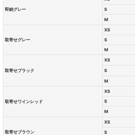
即納グレー
S
M
XS
取寄せグレー
S
M
XS
取寄せブラック
S
M
XS
S
取寄せワインレッド
M
XS
取寄せブラウン
S