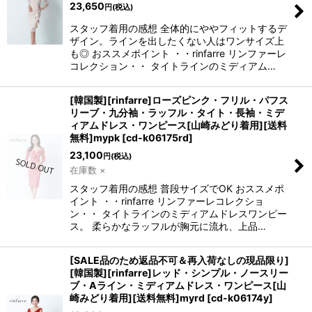
23,650
円
(税込)
スタッフ着用の感想 全体的にややフィットするデ
ザイン。ラインを出したくない人はワンサイズ上
も◎ おススメポイント ・・rinfarre リンファーレ
コレクション・・ タイトラインのミディアム…
[韓国製][rinfarre]ローズピンク・フリル・パフス
リーブ・九分袖・ラッフル・タイト・長袖・ミデ
ィアムドレス・ワンピース[山崎みどり着用][送料
無料]mypk
[
cd-k06175rd
]
23,100
円
(税込)
在庫数 ×
スタッフ着用の感想 普段サイズでOK おススメポ
イント ・・rinfarre リンファーレコレクショ
ン・・ タイトラインのミディアムドレスワンピー
ス。 柔らかなラッフルが胸元に流れ、上品…
[SALE品のため返品不可＆再入荷なしの現品限り]
[韓国製][rinfarre]レッド・シンプル・ノースリー
ブ・Aライン・ミディアムドレス・ワンピース[山
崎みどり着用][送料無料]myrd
[
cd-k06174y
]