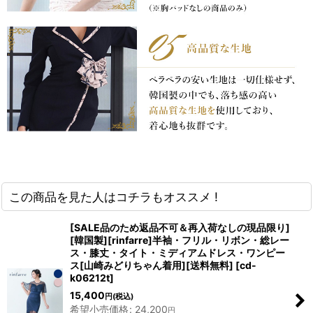
この商品を見た人はコチラもオススメ !
[SALE品のため返品不可＆再入荷なしの現品限り]
[韓国製][rinfarre]半袖・フリル・リボン・総レー
ス・膝丈・タイト・ミディアムドレス・ワンピー
ス[山崎みどりちゃん着用][送料無料]
[
cd-
k06212t
]
15,400
円
(税込)
希望小売価格
:
24,200
円