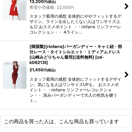
13,200
円
(税込)
希望小売価格
:
22,000
円
スタッフ着用の感想 全体的にややフィットするデ
ザイン。ラインを出したくない人はワンサイズ上
も◎ おススメポイント ・・rinfarre リンファーレ
コレクション・・ Aライン…
[韓国製][rinfarre]バーガンディー・キャミ紐・部
分レース・タイトシルエット・ミディアムドレス
[山崎みどりちゃん着用][送料無料]
[
cd-
k06213t
]
21,450
円
(税込)
スタッフ着用の感想 全体的にフィットするデザイ
ン。気になる人はワンサイズUPも。 おススメポ
イント ・・rinfarre リンファーレコレクショ
ン・・ 深みバーガンディーで大人の色気を纏う
ミ…
この商品を買った人は、こんな商品も買っています