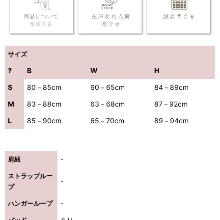
サイズ
?
B
W
H
S
80－85cm
60－65cm
84－89cm
M
83－88cm
63－68cm
87－92cm
L
85－90cm
65－70cm
89－94cm
肩紐
-
ストラップルー
-
プ
ハンガーループ
-