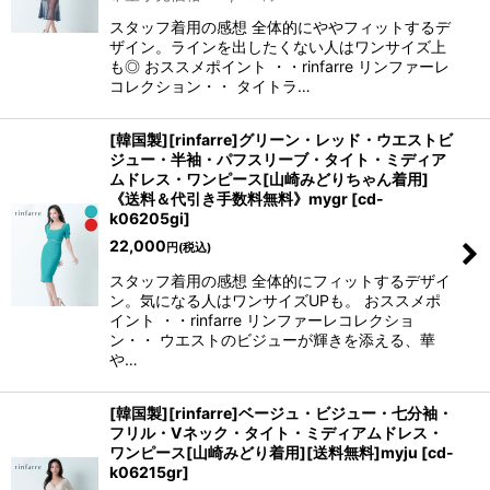
スタッフ着用の感想 全体的にややフィットするデ
ザイン。ラインを出したくない人はワンサイズ上
も◎ おススメポイント ・・rinfarre リンファーレ
コレクション・・ タイトラ…
[韓国製][rinfarre]グリーン・レッド・ウエストビ
ジュー・半袖・パフスリーブ・タイト・ミディア
ムドレス・ワンピース[山崎みどりちゃん着用]
《送料＆代引き手数料無料》mygr
[
cd-
k06205gi
]
22,000
円
(税込)
スタッフ着用の感想 全体的にフィットするデザイ
ン。気になる人はワンサイズUPも。 おススメポ
イント ・・rinfarre リンファーレコレクショ
ン・・ ウエストのビジューが輝きを添える、華
や…
[韓国製][rinfarre]ベージュ・ビジュー・七分袖・
フリル・Vネック・タイト・ミディアムドレス・
ワンピース[山崎みどり着用][送料無料]myju
[
cd-
k06215gr
]