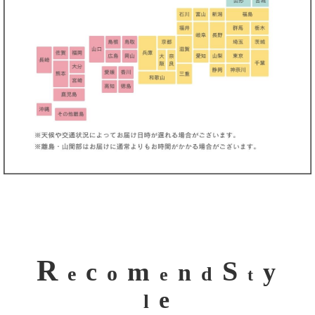
R
S
m
c
y
n
o
e
d
e
t
e
l