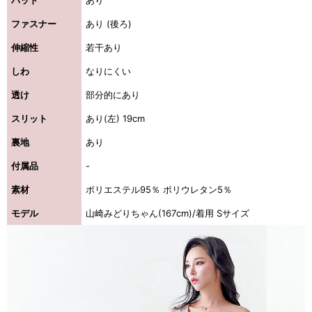
パッド
あり
ファスナー
あり (後ろ)
伸縮性
若干あり
しわ
なりにくい
透け
部分的にあり
スリット
あり(左) 19cm
裏地
あり
付属品
-
素材
ポリエステル95％ ポリウレタン5％
モデル
山崎みどりちゃん(167cm)/着用 Sサイズ