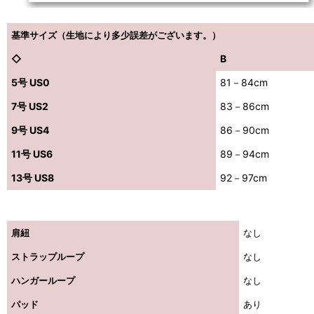
基準サイズ（生地により多少誤差がございます。）
◇
B
5号 US0
81－84cm
7号 US2
83－86cm
9号 US4
86－90cm
11号 US6
89－94cm
13号 US8
92－97cm
肩紐
なし
ストラップループ
なし
ハンガーループ
なし
パッド
あり