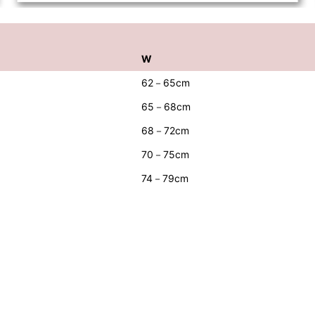
W
62－65cm
65－68cm
68－72cm
70－75cm
74－79cm