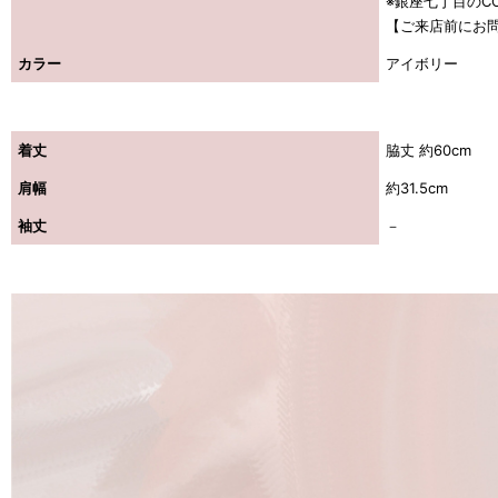
※銀座七丁目のCO
【ご来店前にお
カラー
アイボリー
着丈
脇丈 約60cm
肩幅
約31.5cm
袖丈
－