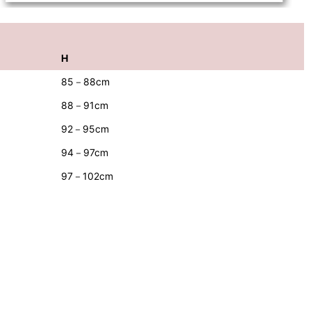
H
85－88cm
88－91cm
92－95cm
94－97cm
97－102cm