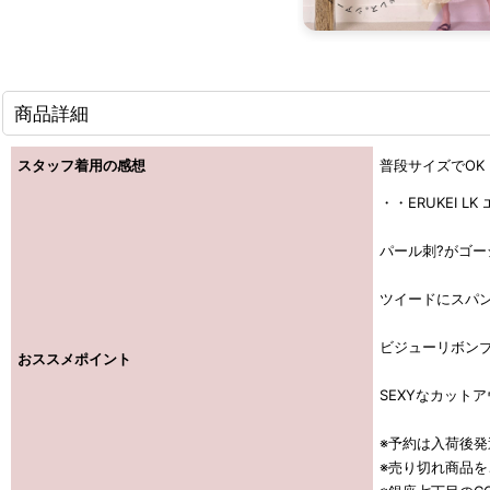
商品詳細
スタッフ着用の感想
普段サイズでOK
・・ERUKEI L
パール刺?がゴ
ツイードにスパン
ビジューリボン
おススメポイント
SEXYなカット
※予約は入荷後
※売り切れ商品