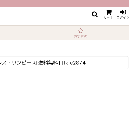
料]
カート
ログイ
おすすめ
レス・ワンピース[送料無料]
[
lk-e2874
]