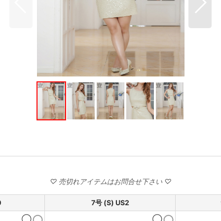
0
7号 (S) US2
◯
◯