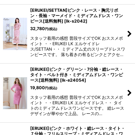
[ERUKEI/SETTAN]ピンク・レース・胸元リボ
ン・長袖・マーメイド・ミディアムドレス・ワン
ピース[送料無料]
[
lk-s2042
]
32,780
円
(税込)
スタッフ着用の感想 普段サイズでOK おススメポ
イント ・・ERUKEI LK エルケイドレ
ス/SETTAN・・ ミディアム丈のスリーブドレスワ
ンピースです。 落ち着きの有るピンクとアクセ…
[ERUKEI]ピンク・グリーン・7分袖・総レース・
タイト・ベルト付き・ミディアムドレス・ワンピ
ース[送料無料]
[
lk-e24054
]
19,800
円
(税込)
スタッフ着用の感想 普段サイズでOK おススメポ
イント ・・ERUKEI LK エルケイドレス・・ タイ
トのミディアムドレスワンピースです。 総レース
デザインが華やかで上品。 レースの…
[ERUKEI]ピンク・ホワイト・総レース・タイト・
７分袖・フリルスリーブ・ミディアムドレス・ワ