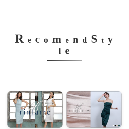
R
S
m
c
y
n
o
e
d
e
t
e
l