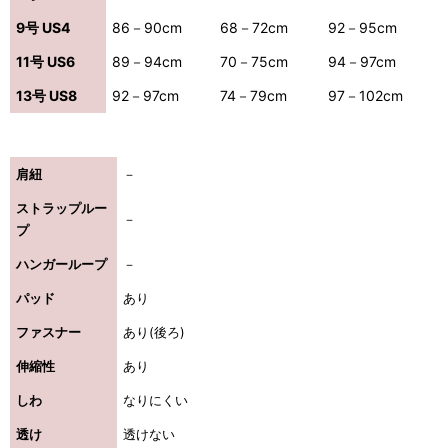
9号 US4
86－90cm
68－72cm
92－95cm
11号 US6
89－94cm
70－75cm
94－97cm
13号 US8
92－97cm
74－79cm
97－102cm
肩紐
－
ストラップルー
－
プ
ハンガーループ
－
パッド
あり
ファスナー
あり(後ろ)
伸縮性
あり
しわ
なりにくい
透け
透けない