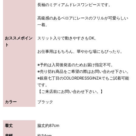
長袖のミディアムドレスワンピースです。
高級感のあるベロアにレースのフリルが可愛らしい
一着。
おススメポイン
スリット入りで動きやすさもOK。
ト
お仕事用はもちろん、華やかな場にもぴったり。
※予約は入荷後発送のためお届け指定不可。
※売り切れ商品をご希望の際はお問い合わせ下さい。
※銀座七丁目のCOLORDRESSGINZAでもご試着可能
です。
【ご来店前にお問い合わせ下さい。】
カラー
ブラック
着丈
脇丈約87cm
肩幅
約34cm