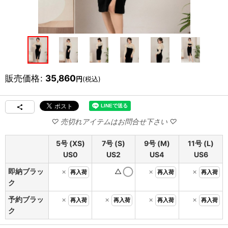
販売価格
:
35,860
円
(税込)
5号 (XS)
7号 (S)
9号 (M)
11号 (L)
US0
US2
US4
US6
即納ブラッ
×
△
×
×
再入荷
再入荷
再入荷
ク
予約ブラッ
×
×
×
×
再入荷
再入荷
再入荷
再入荷
ク