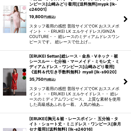
ンピース[山崎みどり着用][送料無料]mypk
[
lk-
c24001
]
19,800
円
(税込)
スタッフ着用の感想 普段サイズでOK おススメポ
イント ・・ERUKEI LK エルケイドレス/GINZA
COUTURE・・ 総レースのミディアムドレスワン
ピースです。 総レースで仕上げ…
[ERUKEI Settan]総レース・金糸・Vネック・裾
シースルー・七分袖・マーメイド・ミモレ丈・ミ
ディアムドレス・ワンピース[山崎みどり着用]
《送料＆代引き手数料無料》myall
[
lk-s9020
]
35,750
円
(税込)
スタッフ着用の感想 普段サイズでOK おススメポ
イント ・・ERUKEI LK エルケイドレス・・ 総レ
ースのミディアムワンピース。 上質な素材を使用
した高級感あふれる一着。 人気の袖あ…
[ERUKEI]胸元＆裾・レースポイン・ 五分袖・タ
イト・ショート丈・ミニドレス・ワンピース[奈月
セナ着用][送料無料]
[
lk-e24016
]