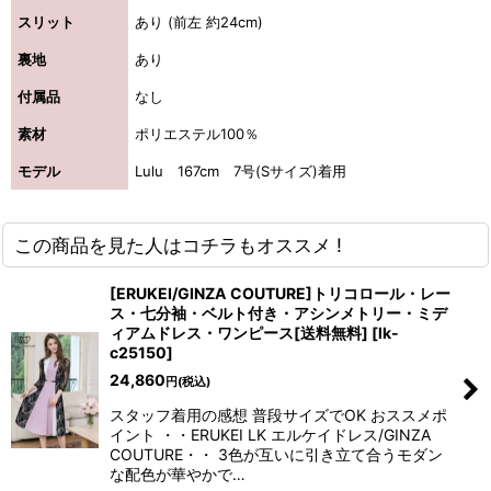
スリット
あり (前左 約24cm)
裏地
あり
付属品
なし
素材
ポリエステル100％
モデル
Lulu 167cm 7号(Sサイズ)着用
この商品を見た人はコチラもオススメ !
[ERUKEI/GINZA COUTURE]トリコロール・レー
ス・七分袖・ベルト付き・アシンメトリー・ミデ
ィアムドレス・ワンピース[送料無料]
[
lk-
c25150
]
24,860
円
(税込)
スタッフ着用の感想 普段サイズでOK おススメポ
イント ・・ERUKEI LK エルケイドレス/GINZA
COUTURE・・ 3色が互いに引き立て合うモダン
な配色が華やかで…