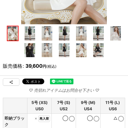
販売価格
:
39,600
円
(税込)
5号 (XS)
7号 (S)
9号 (M)
11号 (L)
US0
US2
US4
US6
即納ブラッ
×
◯
◯
△
再入荷
ク