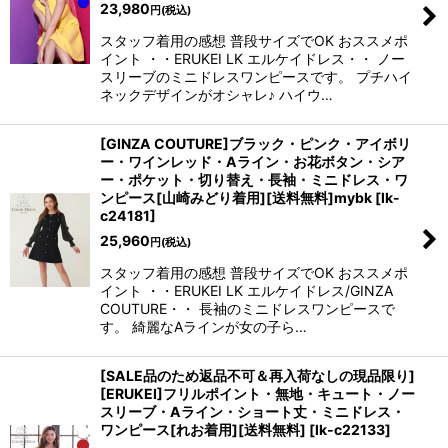
23,980
円
(税込)
スタッフ着用の感想 普段サイズでOK おススメポ
イント ・・ERUKEI LK エルケイドレス・・ ノー
スリーブのミニドレスワンピースです。 プチハイ
ネックデザインがオシャレ♪ ハイウ…
[GINZA COUTURE]ブラック・ピンク・アイボリ
ー・ワインレッド・Aライン・お花ボタン・シア
ー・ポケット・切り替え・長袖・ミニドレス・ワ
ンピース[山崎みどり着用][送料無料]mybk
[
lk-
c24181
]
25,960
円
(税込)
スタッフ着用の感想 普段サイズでOK おススメポ
イント ・・ERUKEI LK エルケイドレス/GINZA
COUTURE・・ 長袖のミニドレスワンピースで
す。 綺麗なAラインが女の子ら…
[SALE品のため返品不可＆再入荷なしの現品限り]
[ERUKEI]フリルポイント・無地・キュート・ノー
スリーブ・Aライン・ショート丈・ミニドレス・
ワンピース[れお着用][送料無料]
[
lk-c22133
]