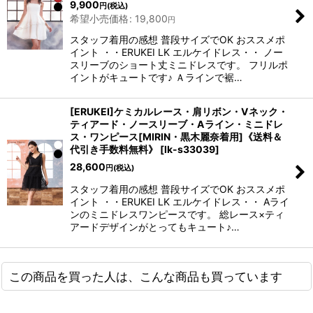
9,900
円
(税込)
希望小売価格
:
19,800
円
スタッフ着用の感想 普段サイズでOK おススメポ
イント ・・ERUKEI LK エルケイドレス・・ ノー
スリーブのショート丈ミニドレスです。 フリルポ
イントがキュートです♪ Ａラインで裾…
[ERUKEI]ケミカルレース・肩リボン・Vネック・
ティアード・ノースリーブ・Aライン・ミニドレ
ス・ワンピース[MIRIN・黒木麗奈着用]《送料＆
代引き手数料無料》
[
lk-s33039
]
28,600
円
(税込)
スタッフ着用の感想 普段サイズでOK おススメポ
イント ・・ERUKEI LK エルケイドレス・・ Aライ
ンのミニドレスワンピースです。 総レース×ティ
アードデザインがとってもキュート♪…
この商品を買った人は、こんな商品も買っています