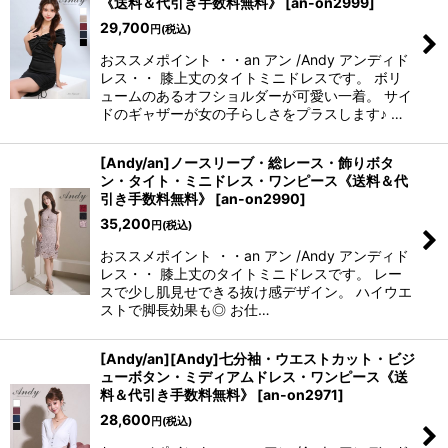
《送料＆代引き手数料無料》
[
an-on2999
]
29,700
円
(税込)
おススメポイント ・・an アン /Andy アンディド
レス・・ 膝上丈のタイトミニドレスです。 ボリ
ュームのあるオフショルダーが可愛い一着。 サイ
ドのギャザーが女の子らしさをプラスします♪ …
[Andy/an]ノースリーブ・総レース・飾りボタ
ン・タイト・ミニドレス・ワンピース《送料＆代
引き手数料無料》
[
an-on2990
]
35,200
円
(税込)
おススメポイント ・・an アン /Andy アンディド
レス・・ 膝上丈のタイトミニドレスです。 レー
スで少し肌見せできる抜け感デザイン。 ハイウエ
ストで脚長効果も◎ お仕…
[Andy/an][Andy]七分袖・ウエストカット・ビジ
ューボタン・ミディアムドレス・ワンピース《送
料＆代引き手数料無料》
[
an-on2971
]
28,600
円
(税込)