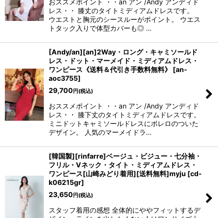
おススメポイント ・・an アン /Andy アンディド
レス・・ 膝丈のタイトミディアムドレスです。
ウエストと胸元のシースルーがポイント。 ウエス
トタック入りで体型カバーも◎ …
[Andy/an][an]2Way・ロング・キャミソールド
レス・ドット・マーメイド・ミディアムドレス・
ワンピース《送料＆代引き手数料無料》
[
an-
aoc3755
]
29,700
円
(税込)
おススメポイント ・・an アン /Andy アンディド
レス・・ 膝下丈のタイトミディアムドレスです。
ミニドットキャミソールドレスにボレロのついた
デザイン。 人気のマーメイドラ…
[韓国製][rinfarre]ベージュ・ビジュー・七分袖・
フリル・Vネック・タイト・ミディアムドレス・
ワンピース[山崎みどり着用][送料無料]myju
[
cd-
k06215gr
]
23,650
円
(税込)
スタッフ着用の感想 全体的にややフィットするデ