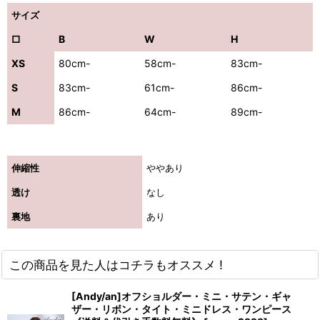
サイズ
□
B
W
H
XS
80cm-
58cm-
83cm-
S
83cm-
61cm-
86cm-
M
86cm-
64cm-
89cm-
伸縮性
ややあり
透け
なし
裏地
あり
この商品を見た人はコチラもオススメ !
[Andy/an]オフショルダー・ミニ・サテン・ギャ
ザー・リボン・タイト・ミニドレス・ワンピース