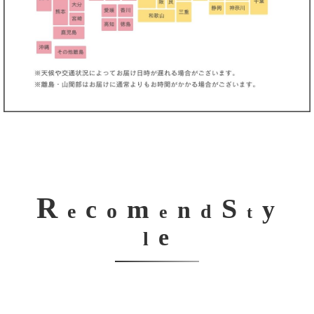
R
S
m
c
y
n
o
e
d
e
t
e
l
き立てる一着。
ンピース