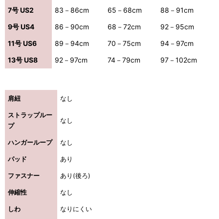
7号 US2
83－86cm
65－68cm
88－91cm
9号 US4
86－90cm
68－72cm
92－95cm
11号 US6
89－94cm
70－75cm
94－97cm
13号 US8
92－97cm
74－79cm
97－102cm
肩紐
なし
ストラップルー
なし
プ
ハンガーループ
なし
パッド
あり
ファスナー
あり(後ろ)
伸縮性
なし
しわ
なりにくい