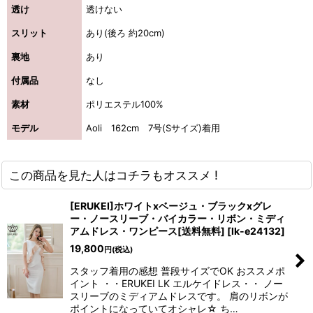
透け
透けない
スリット
あり(後ろ 約20cm)
裏地
あり
付属品
なし
素材
ポリエステル100%
モデル
Aoli 162cm 7号(Sサイズ)着用
この商品を見た人はコチラもオススメ !
[ERUKEI]ホワイトxベージュ・ブラックxグレ
ー・ノースリーブ・バイカラー・リボン・ミディ
アムドレス・ワンピース[送料無料]
[
lk-e24132
]
19,800
円
(税込)
スタッフ着用の感想 普段サイズでOK おススメポ
イント ・・ERUKEI LK エルケイドレス・・ ノー
スリーブのミディアムドレスです。 肩のリボンが
ポイントになっていてオシャレ☆ ち…