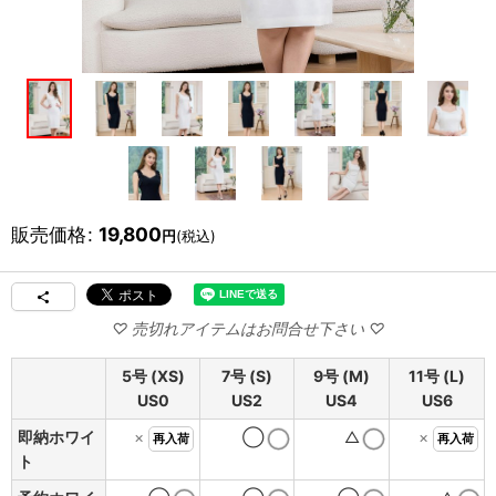
販売価格
:
19,800
円
(税込)
5号 (XS)
7号 (S)
9号 (M)
11号 (L)
US0
US2
US4
US6
即納ホワイ
×
◯
△
×
再入荷
再入荷
ト