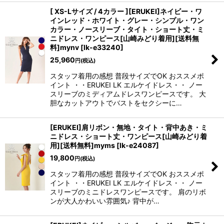
[ XS-Lサイズ / 4カラー ][ERUKEI]ネイビー・ワ
インレッド・ホワイト・グレー・シンプル・ワン
カラー・ノースリーブ・タイト・ショート丈・ミ
ニドレス・ワンピース[山崎みどり着用][送料無
料]mynv
[
lk-e33240
]
25,960
円
(税込)
スタッフ着用の感想 普段サイズでOK おススメポ
イント ・・ERUKEI LK エルケイドレス・・ ノー
スリーブのミディアムドレスワンピースです。 大
胆なカットアウトでバストをセクシーに…
[ERUKEI]肩リボン・無地・タイト・背中あき・ミ
ニドレス・ショート丈・ワンピース[山崎みどり着
用][送料無料]myms
[
lk-e24087
]
19,800
円
(税込)
スタッフ着用の感想 普段サイズでOK おススメポ
イント ・・ERUKEI LK エルケイドレス・・ ノー
スリーブのミニドレスワンピースです。 肩のリボ
ンが大人かわいい雰囲気♪ 背中が…