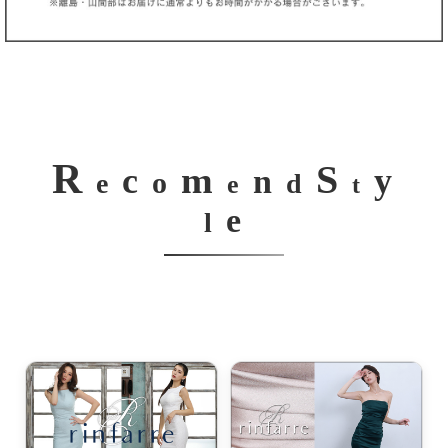
R
S
m
c
y
n
o
e
d
e
t
e
l