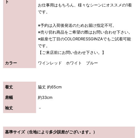
ト
お仕事用はもちろん、様々なシーンにオススメの1着
です。
※予約は入荷後発送のためお届け指定不可。
※売り切れ商品をご希望の際はお問い合わせ下さい。
※銀座七丁目のCOLORDRESSGINZAでもご試着可能
です。
【ご来店前にお問い合わせ下さい。】
カラー
ワインレッド ホワイト ブルー
着丈
脇丈 約65cm
肩幅
約33cm
袖丈
－
基準サイズ（生地により多少誤差がございます。）