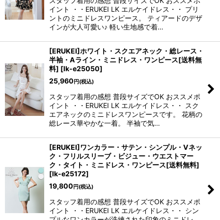
スタッフ着用の感想 普段サイズでOK おススメポ
イント ・・ERUKEI LK エルケイドレス・・ プリ
ントのミニドレスワンピース。 ティアードのデザ
インが大人可愛い♪ 軽い生地感で着…
[ERUKEI]ホワイト・スクエアネック・総レース・
半袖・Aライン・ミニドレス・ワンピース[送料無
料]
[
lk-e25050
]
25,960
円
(税込)
スタッフ着用の感想 普段サイズでOK おススメポ
イント ・・ERUKEI LK エルケイドレス・・ スク
エアネックのミニドレスワンピースです。 花柄の
総レース華やかな一着。 半袖で気…
[ERUKEI]ワンカラー・サテン・シンプル・Vネッ
ク・フリルスリーブ・ビジュー・ウエストマー
ク・タイト・ミニドレス・ワンピース[送料無料]
[
lk-e25172
]
19,800
円
(税込)
スタッフ着用の感想 普段サイズでOK おススメポ
イント ・・ERUKEI LK エルケイドレス・・ シン
プルなワンカラーが洗練された印象のミニドレ