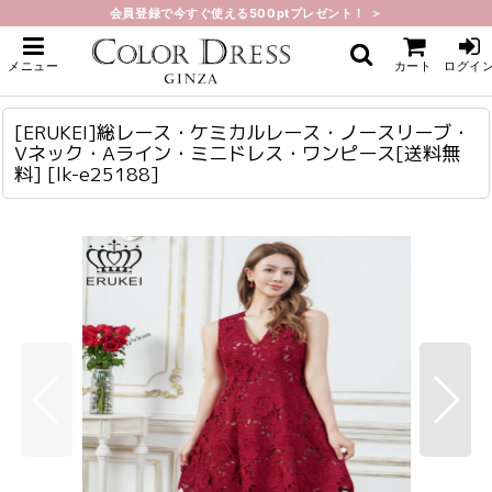
会員登録で今すぐ使える500ptプレゼント！ ＞
ホーム
>
ミニ・ショート
>
[ERUKEI]総レース・ケミカルレース・ノースリーブ・Vネック・Aライン・ミニ
メニュー
カート
ログイ
ドレス・ワンピース[送料無料]
[ERUKEI]総レース・ケミカルレース・ノースリーブ・Vネック・Aライン・ミニドレス・ワンピース[送料無料]
lk-e25188
[ERUKEI]総レース・ケミカルレース・ノースリーブ・
Vネック・Aライン・ミニドレス・ワンピース[送料無
料]
[
lk-e25188
]