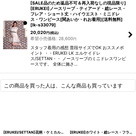
[SALE品のため返品不可＆再入荷なしの現品限り]
[ERUKEI]ノースリーブ・ティアード・総レース・
フレア・ショート丈・ハイウエスト・ミニドレ
ス・ワンピース[関あいか・れお着用][送料無料]
[
lk-s33079
]
20,020
円
(税込)
希望小売価格
:
28,600
円
スタッフ着用の感想 普段サイズでOK おススメポ
イント ・・ERUKEI LK エルケイドレ
ス/SETTAN・・ ノースリーブのミニドレスワンピ
ースです。 全体に施さ…
この商品を買った人は、こんな商品も買っています
[ERUKEI/SETTAN]花柄・ケミカルレース・総レース・Aライン・フレア・ミニドレス・ワンピース[送料無料]
[ERUKEI]ホワイト・総レース・フラワーレース・ノースリーブ・タイト・ミニドレス・ワンピース[黒木麗奈着用][送料無料]