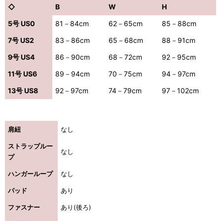
◇
B
W
H
5号 US0
81－84cm
62－65cm
85－88cm
7号 US2
83－86cm
65－68cm
88－91cm
9号 US4
86－90cm
68－72cm
92－95cm
11号 US6
89－94cm
70－75cm
94－97cm
13号 US8
92－97cm
74－79cm
97－102cm
肩紐
なし
ストラップルー
なし
プ
ハンガーループ
なし
パッド
あり
ファスナー
あり(後ろ)