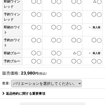
即納ワイン
◯
◯
◯
△
レッド
予約ワイン
◯
◯
◯
◯
レッド
即納ホワイ
◯
◯
◯
×
再入荷
ト
予約ホワイ
◯
◯
◯
◯
ト
◯
◯
△
×
即納ブルー
再入荷
予約ブルー
◯
◯
◯
◯
販売価格
:
23,980
円
(税込)
数量
:
返品特約に関する重要事項