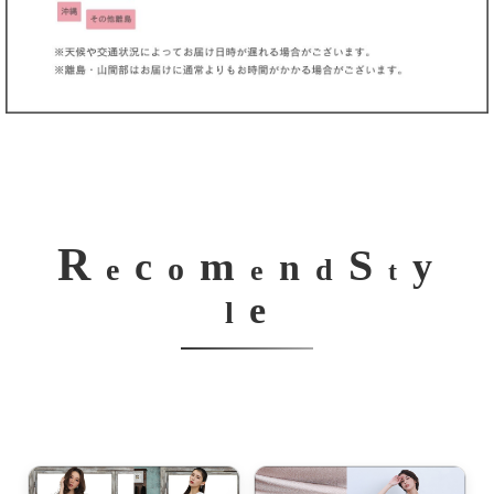
R
S
m
c
y
n
o
e
d
e
t
e
l