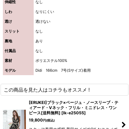
伸縮性
なし
しわ
なりにくい
透け
透けない
スリット
なし
裏地
あり
付属品
なし
素材
ポリエステル100%
モデル
Didi 166cm 7号(Sサイズ)着用
この商品を見た人はコチラもオススメ !
[ERUKEI]ブラック×ベージュ・ノースリーブ・テ
ィアード・Vネック・フリル・ミニドレス・ワン
ピース[送料無料]
[
lk-e25055
]
19,800
円
(税込)