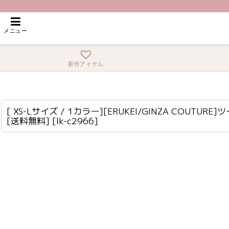
ホーム
>
ミニ・ショート
>
[ XS-Lサイズ / 1カラー][ERUKEI/GINZ
メニュー
新作アイテム
[ XS-Lサイズ / 1カラー][ERUKEI/GINZA COUTURE]ツイード・金糸・チェック柄・ビーズ・スパンコール・ノースリーブ・ポケット・Aライン・ミニドレス・ワンピース[送料無料]
lk-c2966
[ XS-Lサイズ / 1カラー][ERUKEI/GINZA
[送料無料]
[
lk-c2966
]