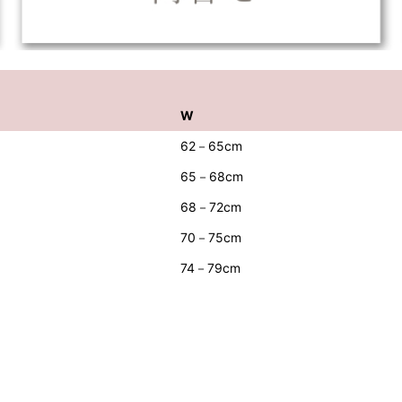
W
62－65cm
65－68cm
68－72cm
70－75cm
74－79cm