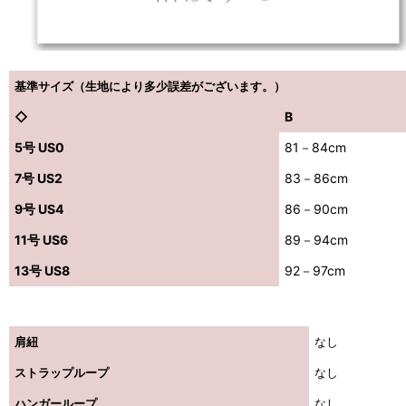
基準サイズ（生地により多少誤差がございます。）
◇
B
5号 US0
81－84cm
7号 US2
83－86cm
9号 US4
86－90cm
11号 US6
89－94cm
13号 US8
92－97cm
肩紐
なし
ストラップループ
なし
ハンガーループ
なし