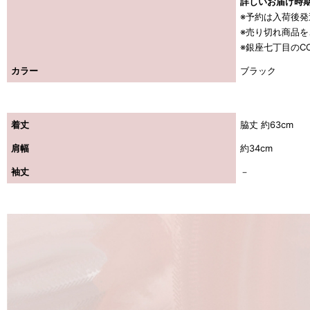
詳しいお届け時
※予約は入荷後
※売り切れ商品
※銀座七丁目のC
カラー
ブラック
着丈
脇丈 約63cm
肩幅
約34cm
袖丈
－