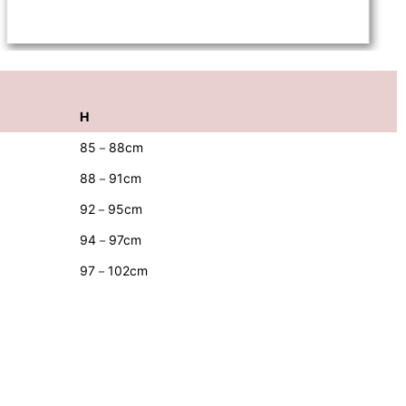
H
85－88cm
88－91cm
92－95cm
94－97cm
97－102cm