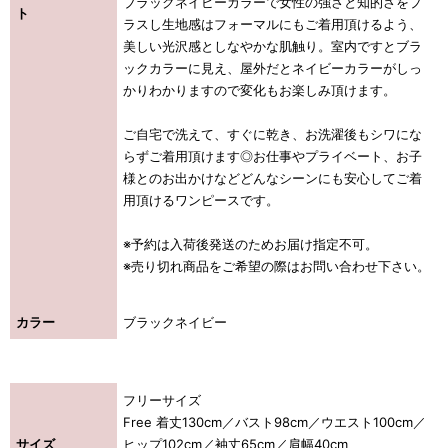
ブラックネイビーカラーで女性の強さと知的さをプ
ト
ラスし生地感はフォーマルにもご着用頂けるよう、
美しい光沢感としなやかな肌触り。室内ですとブラ
ックカラーに見え、屋外だとネイビーカラーがしっ
かりわかりますので変化もお楽しみ頂けます。
ご自宅で洗えて、すぐに乾き、お洗濯後もシワにな
らずご着用頂けます◎お仕事やプライベート、お子
様とのお出かけなどどんなシーンにも安心してご着
用頂けるワンピースです。
※予約は入荷後発送のためお届け指定不可。
※売り切れ商品をご希望の際はお問い合わせ下さい。
カラー
ブラックネイビー
フリーサイズ
Free 着丈130cm／バスト98cm／ウエスト100cm／
サイズ
ヒップ102cm／袖丈65cm／肩幅40cm