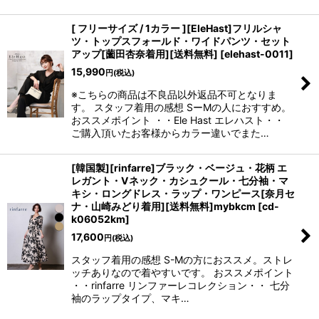
[ フリーサイズ / 1カラー ][EleHast]フリルシャ
ツ・トップスフォールド・ワイドパンツ・セット
アップ[薗田杏奈着用][送料無料]
[
elehast-0011
]
15,990
円
(税込)
※こちらの商品は不良品以外返品不可となりま
す。 スタッフ着用の感想 SーMの人におすすめ。
おススメポイント ・・Ele Hast エレハスト・・
ご購入頂いたお客様からカラー違いでまた…
[韓国製][rinfarre]ブラック・ベージュ・花柄 エ
レガント・Vネック・カシュクール・七分袖・マ
キシ・ロングドレス・ラップ・ワンピース[奈月セ
ナ・山崎みどり着用][送料無料]mybkcm
[
cd-
k06052km
]
17,600
円
(税込)
スタッフ着用の感想 S-Mの方におススメ。ストレ
ッチありなので着やすいです。 おススメポイント
・・rinfarre リンファーレコレクション・・ 七分
袖のラップタイプ、マキ…