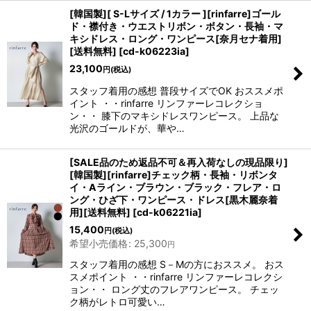
[韓国製][ S-Lサイズ / 1カラー ][rinfarre]ゴール
ド・襟付き・ウエストリボン・ボタン・長袖・マ
キシドレス・ロング・ワンピース[奈月セナ着用]
[送料無料]
[
cd-k06223ia
]
23,100
円
(税込)
スタッフ着用の感想 普段サイズでOK おススメポ
イント ・・rinfarre リンファーレコレクショ
ン・・ 膝下のマキシドレスワンピース。 上品な
光沢のゴールドが、華や…
[SALE品のため返品不可＆再入荷なしの現品限り]
[韓国製][rinfarre]チェック柄・長袖・リボンタ
イ・Aライン・ブラウン・ブラック・フレア・ロ
ング・ひざ下・ワンピース・ドレス[黒木麗奈着
用][送料無料]
[
cd-k06221ia
]
15,400
円
(税込)
希望小売価格
:
25,300
円
スタッフ着用の感想 S－Mの方におススメ。 おス
スメポイント ・・rinfarre リンファーレコレクシ
ョン・・ ロング丈のフレアワンピース。 チェッ
ク柄がレトロ可愛い…