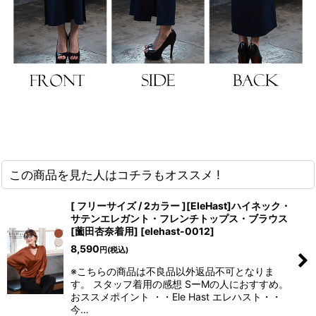
浴びながら、自分らしく、美しく。-
クワンピース
日常にある。エレガンスをひとさじー
シルエット。 夏の視線を独り占めする「夏の主役ラップロングドレス」
この商品を見た人はコチラもオススメ !
[ フリーサイズ / 2カラー ][EleHast]ハイネック・
サテンエレガント・フレンチトップス・ブラウス
[薗田杏奈着用]
[
elehast-0012
]
8,590
円
(税込)
※こちらの商品は不良品以外返品不可となりま
す。 スタッフ着用の感想 SーMの人におすすめ。
おススメポイント ・・Ele Hast エレハスト・・
今…