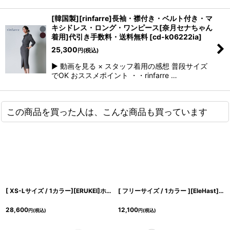
[韓国製][rinfarre]長袖・襟付き・ベルト付き・マ
キシドレス・ロング・ワンピース[奈月セナちゃん
着用]代引き手数料・送料無料
[
cd-k06222ia
]
25,300
円
(税込)
▶ 動画を見る × スタッフ着用の感想 普段サイズ
でOK おススメポイント ・・rinfarre …
この商品を買った人は、こんな商品も買っています
[ XS-Lサイズ / 1カラー][ERUKEI]ホワイト×ブルー・小花柄・ノースリーブ・カシュクール・Aライン・マキシ丈・ロングドレス・ワンピース[薗田杏奈着用][送料無料]
[ フリーサイズ / 1カラー ][EleHast]ブラック・ノースリーブ・パールビジューポケット・ロングジレ・ジャケット・ベスト[薗田杏奈着用][送料無料]
28,600
12,100
円
(税込)
円
(税込)