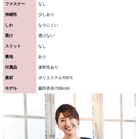
ファスナー
なし
伸縮性
少しあり
しわ
なりにくい
透け
透けない
スリット
なし
裏地
あり
付属品
速乾性あり
素材
ポリエステル100％
モデル
薗田杏奈(168cm)