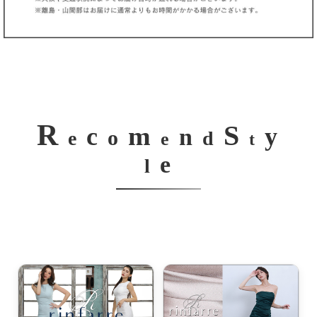
R
S
m
c
y
n
o
e
d
e
t
e
l