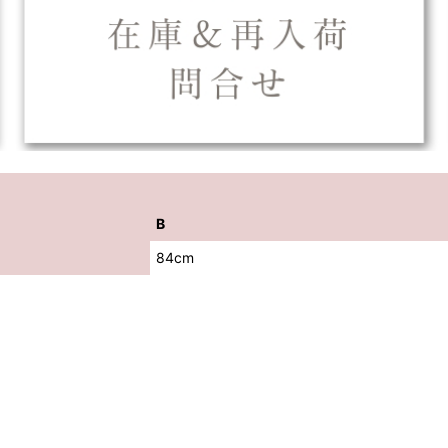
B
84cm