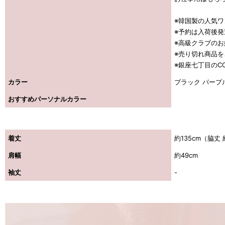
※韓国製の人気
※予約は入荷後
※高級クラブの
※売り切れ商品
※銀座七丁目のCO
カラー
ブラック パープ
おすすめパーソナルカラー
着丈
約135cm（脇丈 
肩幅
約49cm
袖丈
-