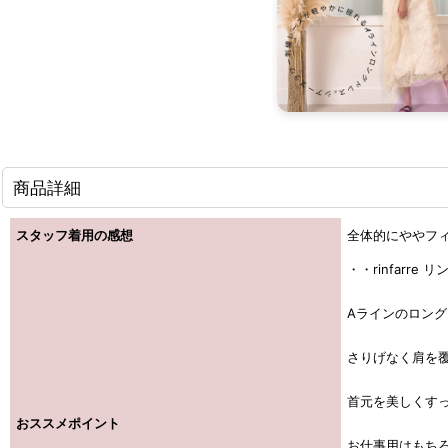
商品詳細
スタッフ着用の感想
全体的にややフ
・・rinfarr
Aラインのロン
さりげなく肩を
首元を美しくす
おススメポイント
お仕事用はもち