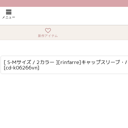
ホーム
>
ロング・マキシ
>
[ S-Mサイズ / 2カラー ][rinfarre]キャッ
メニュー
新作アイテム
[ S-Mサイズ / 2カラー ][rinfarre]キャップスリーブ・ハイネック・ポケット・フレア・ミモレ丈・Aライン・ロングドレス・ワンピース[山崎みどり着用][送料無料]mybk
cd-k06266vn
[ S-Mサイズ / 2カラー ][rinfarre]キャッ
[
cd-k06266vn
]