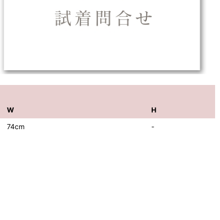
W
H
74cm
-